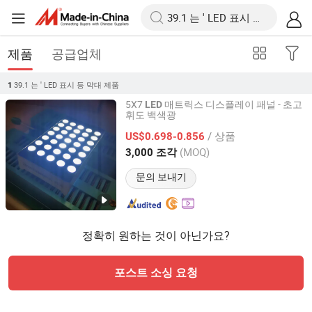
제품
공급업체
39.1 는 ' LED 표시 등 막대
제품
1
5X7
매트릭스 디스플레이 패널 - 초고
LED
휘도 백색광
Shenzhen Guangzhibao Technology Co., Ltd
/ 상품
US$0.698-0.856
Guangdong, China
이후 2023
(MOQ)
3,000 조각
문의 보내기
정확히 원하는 것이 아닌가요?
포스트 소싱 요청