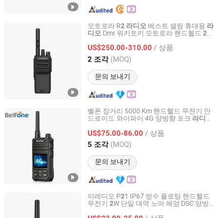
모토로라 R
베스트 셀링 휴대용
2
라디오
라
Dmr 워키토키 모토로라 핸드헬드
디오
2
Quanzhou Ruihui Electronic Technology Co., Ltd.
워키토키
웨이
라디오
/ 상품
US$250.00-310.00
Fujian, China
이후 2025
(MOQ)
2 조각
문의 보내기
벨폰 장거리 5000 Km 핸드헬드 무전기 안
드로이드 와이파이 4G 양방향 포크
라디오
Fujian Belfone Communications Technology Co., Ltd.
(BF-CM6
6S)
2
/ 상품
US$75.00-86.00
Fujian, China
이후 2021
(MOQ)
5 조각
문의 보내기
이레디오 P
1 IP67 방수 플로팅 핸드헬드
2
무전기
W 단일 대역 노아 해양 DSC 양방
2
Iradio Electronics Co., Ltd
향
해양 야외 건설용
라디오
/ 상품