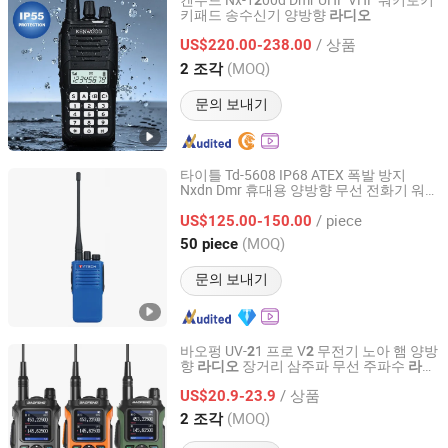
켄우드 Nx-1
00d Dmr UHF VHF 워키토키
2
키패드 송수신기 양방향
라디오
Quanzhou Gubao Electronic Technology Co., Ltd.
/ 상품
US$220.00-238.00
Fujian, China
이후 2025
(MOQ)
2 조각
문의 보내기
타이틀 Td-5608 IP68 ATEX 폭발 방지
Nxdn Dmr 휴대용 양방향 무선 전화기 워키
Tyt Electronics Co., Ltd.
토키
/ piece
US$125.00-150.00
Fujian, China
이후 2024
(MOQ)
50 piece
문의 보내기
바오펑 UV-
1 프로 V
무전기 노아 햄 양방
2
2
향
장거리 삼주파 무선 주파수
라디오
라디
Quanzhou Jimao Electronic Commerce Co., Ltd.
오
/ 상품
US$20.9-23.9
Fujian, China
이후 2023
(MOQ)
2 조각