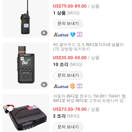
/ 상품
US$79.00-89.00
Fujian, China
이후 2026
(MOQ)
1 상품
문의 보내기
4G 클라우드 포크
Echo
셀룰러
라디오
2
LTE 양방향 워키토키
Shenzhen Antarctic Star Union Technology Co., Ltd.
/ 상품
US$35.00-50.00
Guangdong, China
이후 2026
(MOQ)
10 조각
문의 보내기
자동차
켄우드 TM-
81 TM481 햄
라디오
2
해양
고주파 트랜시버 양방
라디오
라디오
Quanzhou Gubao Electronic Technology Co., Ltd.
향
라디오
/ 상품
US$73.00-78.00
Fujian, China
이후 2025
(MOQ)
2 조각
문의 보내기