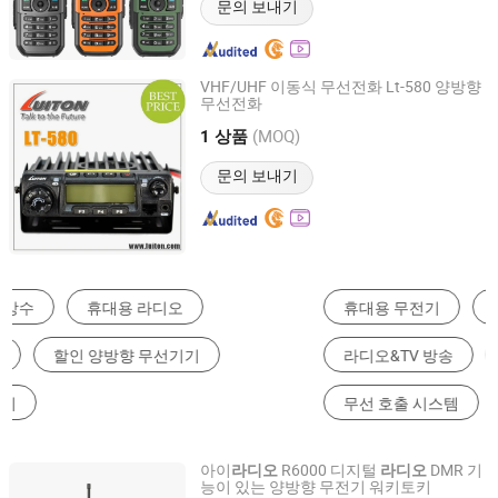
문의 보내기
VHF/UHF 이동식 무선전화 Lt-580 양방향
무선전화
BOND TELECOMMUNICATION CO., LIMITED
(MOQ)
1 상품
Fujian, China
이후 2009
문의 보내기
휴대용 무전기
디지털 무전기
모바일 무전기
라디오&TV 방송
라디오&카세트 녹음기
무선 호출 시스템
아이
R6000 디지털
DMR 기
라디오
라디오
능이 있는 양방향 무전기 워키토키
Iradio Electronics Co., Ltd