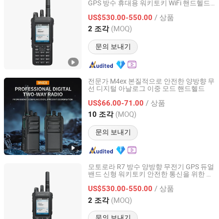
GPS 방수 휴대용 워키토키 WiFi 핸드헬드
Quanzhou Jinfa Trading Co., Ltd.
방폭 장거리
라디오
/ 상품
US$530.00-550.00
Fujian, China
이후 2023
(MOQ)
2 조각
문의 보내기
전문가 M4ex 본질적으로 안전한 양방향 무
선 디지털 아날로그 이중 모드 핸드헬드
Xiamen Aisite Technology Co., Ltd
/ 상품
US$66.00-71.00
Fujian, China
이후 2026
(MOQ)
10 조각
문의 보내기
모토로라 R7 방수 양방향 무전기 GPS 듀얼
밴드 신형 워키토키 안전한 통신을 위한 장
Quanzhou Ruihui Electronic Technology Co., Ltd.
거리 양방향 무전기 휴대용 무전기 핸드헬
/ 상품
드
US$530.00-550.00
Fujian, China
이후 2025
(MOQ)
2 조각
문의 보내기