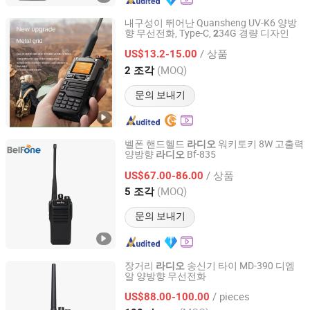
내구성이 뛰어난 Quansheng UV-K6 양방
향 무선전화, Type-C,
34G 경량 디자인
2
Quanzhou Gubao Electronic Technology Co., Ltd.
/ 상품
US$13.2-15.00
Fujian, China
이후 2025
(MOQ)
2 조각
문의 보내기
벨폰 핸드헬드
워키토키 8W 고출력
라디오
양방향
Bf-835
라디오
Fujian Belfone Communications Technology Co., Ltd.
/ 상품
US$67.00-86.00
Fujian, China
이후 2021
(MOQ)
5 조각
문의 보내기
장거리
송신기 타이 MD-390 디엠
라디오
알 양방향 무선전화
Tyt Electronics Co., Ltd.
/ pieces
US$88.00-100.00