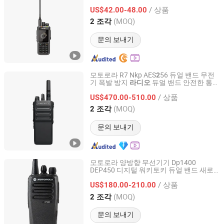
/ 상품
US$42.00-48.00
Fujian, China
이후 2024
(MOQ)
2 조각
문의 보내기
모토로라 R7 Nkp AES
56 듀얼 밴드 무전
2
기 폭발 방지
듀얼 밴드 안전한 통신
라디오
Quanzhou Ruihui Electronic Technology Co., Ltd.
을 위한 장거리 양방향
휴대용
라디오
라디
/ 상품
핸드헬드
US$470.00-510.00
오
Fujian, China
이후 2025
(MOQ)
2 조각
문의 보내기
모토로라 양방향 무선기기 Dp1400
DEP450 디지털 워키토키 듀얼 밴드 새로
Quanzhou Ruihui Electronic Technology Co., Ltd.
운 워키토키 안전한 통신을 위한 장거리 양
/ 상품
방향 무선기기 휴대용 무선 핸드헬드
US$180.00-210.00
Fujian, China
이후 2025
(MOQ)
2 조각
문의 보내기