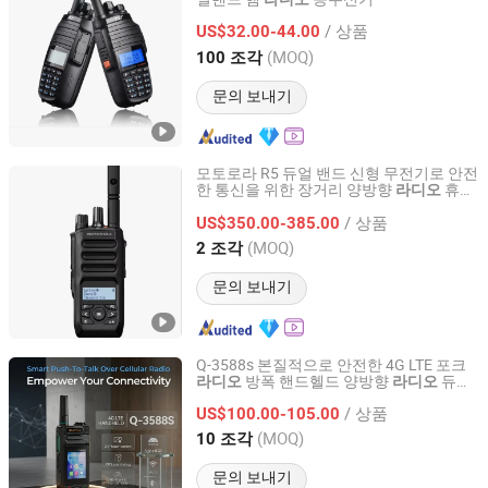
Tyt Electronics Co., Ltd.
/ 상품
US$32.00-44.00
Fujian, China
이후 2024
(MOQ)
100 조각
문의 보내기
모토로라 R5 듀얼 밴드 신형 무전기로 안전
한 통신을 위한 장거리 양방향
휴대
라디오
Quanzhou Ruihui Electronic Technology Co., Ltd.
용
핸드헬드 장거리 보안 보호 솔루
라디오
/ 상품
션
US$350.00-385.00
Fujian, China
이후 2025
(MOQ)
2 조각
문의 보내기
Q-3588s 본질적으로 안전한 4G LTE 포크
방폭 핸드헬드 양방향
듀얼
라디오
라디오
Xiamen Aisite Technology Co., Ltd
카메라 및 베이두 GPS 포함
/ 상품
US$100.00-105.00
Fujian, China
이후 2026
(MOQ)
10 조각
문의 보내기