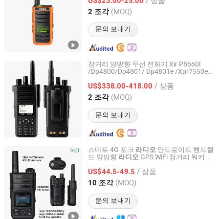
US$23.00-25.00
Fujian, China
이후 2024
(MOQ)
2 조각
문의 보내기
장거리 양방향 무선 전화기 Xir P8660I
/Dp4800/Dp4801/ Dp4801e /Xpr7550e
Quanzhou Jimao Electronic Commerce Co., Ltd.
/Dgp8550 VHF UHF 휴대용 무전기
/ 상품
US$338.00-418.00
Fujian, China
이후 2023
(MOQ)
2 조각
문의 보내기
스마트 4G 포크
안드로이드 핸드헬
라디오
드 양방향
GPS WiFi 장거리 워키토
라디오
Xiamen Aisite Technology Co., Ltd
키 물류 보안용
/ 상품
US$44.5-49.5
Fujian, China
이후 2026
(MOQ)
10 조각
문의 보내기