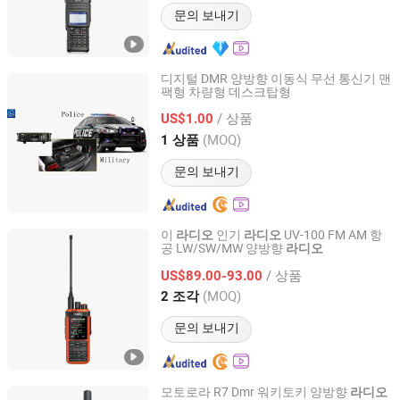
문의 보내기
디지털 DMR 양방향 이동식 무선 통신기 맨
팩형 차량형 데스크탑형
Guangzhou Comart Communication Co., Ltd.
/ 상품
US$1.00
Guangdong, China
이후 2016
(MOQ)
1 상품
문의 보내기
이
인기
UV-100 FM AM 항
라디오
라디오
공 LW/SW/MW 양방향
라디오
Iradio Electronics Co., Ltd
/ 상품
US$89.00-93.00
Fujian, China
이후 2024
(MOQ)
2 조각
문의 보내기
모토로라 R7 Dmr 워키토키 양방향
라디오