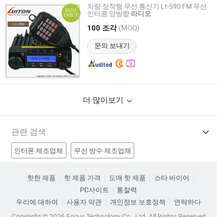
차량 장착형 무선 통신기 Lt-590 FM 무선
인터콤 양방향
라디오
BOND TELECOMMUNICATION CO., LIMITED
(MOQ)
100 조각
Fujian, China
이후 2009
문의 보내기
더 많이보기
관련 검색
인터폰 제조업체
무선 방수 제조업체
휴대용 라디오 제조업체
무선 시스템 양방향 제조업체
핫한 제품
핫 제품 가격
도매 핫 제품
스타 바이어
PC사이트
통찰력
할인 양방향 무선기기 공장
전문 양방향 무선기기 공장
우리에 대하여
사용자 약관
개인정보 보호정책
연락하다
휴대용 양방향 무선기 공장
양방향 무선기기 액세서리 공장
Copyright © 2026 Focus Technology Co., Ltd. All Rights Reserved