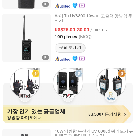
타이 Th-UV8800 10watt 고출력 양방향 무
선기
Tyt Electronics Co., Ltd.
/ pieces
US$25.00-30.00
Fujian, China
이후 2024
(MOQ)
100 pieces
문의 보내기
가장 인기 있는 공급업체
83,500+ 문의사항
양방향 라디오에서
10W 양방향 무선기 UV-8000d 워키토키 듀
얼밴드 햄
송수신기
라디오