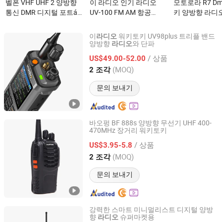
벨폰 VHF UHF 2 양방향
이 라디오 인기 라디오
모토로라 R7 D
통신 DMR 디지털 포트átil
UV-100 FM AM 항공
키 양방향 라디오
통신기 휴대용 핸드헬드
LW/SW/MW 양방향 라디
수 휴대용 워키토
양방향 라디오 (BF-
오이(가) 무엇인가요?
핸드헬드 방폭 
이
워키토키 UV98plus 트리플 밴드
라디오
TD920)이(가) 무엇인가
디오이(가) 무
양방향
와 단파
라디오
Iradio Electronics Co., Ltd
요?
/ 상품
US$49.00-52.00
Fujian, China
이후 2024
(MOQ)
2 조각
문의 보내기
바오펑 BF 888s 양방향 무선기 UHF 400-
470MHz 장거리 워키토키
Quanzhou Gubao Electronic Technology Co., Ltd.
/ 상품
US$3.95-5.8
Fujian, China
이후 2025
(MOQ)
2 조각
문의 보내기
강력한 스마트 미니멀리스트 디지털 양방
향
슈퍼마켓용
라디오
Quanzhou Saiwei Technology Co., Ltd.