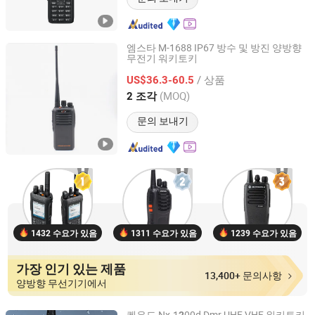
엠스타 M-1688 IP67 방수 및 방진 양방향
무전기 워키토키
Guangzhou Minxing Communication Equipment Co., Ltd.
/ 상품
US$36.3-60.5
Guangdong, China
이후 2023
(MOQ)
2 조각
문의 보내기
1432 수요가 있음
1311 수요가 있음
1239 수요가 있음
가장 인기 있는 제품
13,400+ 문의사항
양방향 무선기기에서