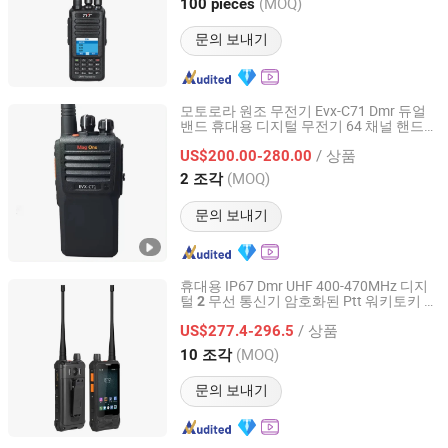
Fujian, China
이후 2024
(MOQ)
100 pieces
문의 보내기
모토로라 원조 무전기 Evx-C71 Dmr 듀얼
밴드 휴대용 디지털 무전기 64 채널 핸드헬
Quanzhou Jinfa Trading Co., Ltd.
드 양방향
라디오
/ 상품
US$200.00-280.00
Fujian, China
이후 2023
(MOQ)
2 조각
문의 보내기
휴대용 IP67 Dmr UHF 400-470MHz 디지
털
무선 통신기 암호화된 Ptt 워키토키 비
2
Shenzhen Connectech Technology Co., Ltd.
상 Sos
/ 상품
US$277.4-296.5
Guangdong, China
이후 2007
(MOQ)
10 조각
문의 보내기