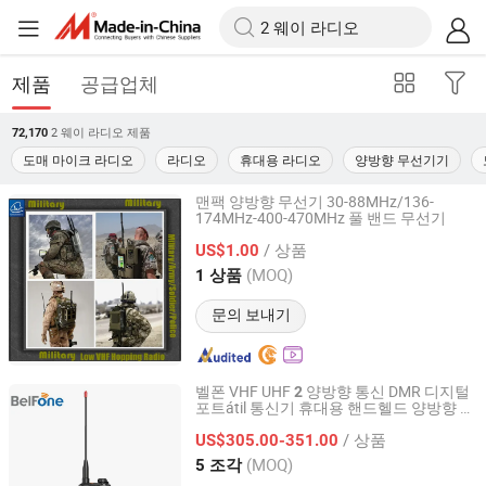
제품
공급업체
2 웨이 라디오
제품
72,170
도매 마이크 라디오
라디오
휴대용 라디오
양방향 무선기기
맨팩 양방향 무선기 30-88MHz/136-
174MHz-400-470MHz 풀 밴드 무선기
Guangzhou Comart Communication Co., Ltd.
/ 상품
US$1.00
Guangdong, China
이후 2016
(MOQ)
1 상품
문의 보내기
벨폰 VHF UHF
양방향 통신 DMR 디지털
2
포트átil 통신기 휴대용 핸드헬드 양방향
라
Fujian Belfone Communications Technology Co., Ltd.
(BF-TD9
0)
디오
2
/ 상품
US$305.00-351.00
Fujian, China
이후 2021
(MOQ)
5 조각