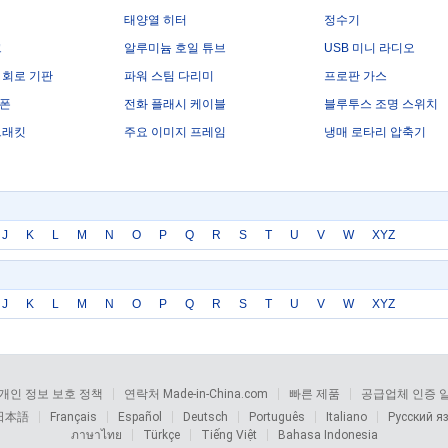
태양열 히터
정수기
크
알루미늄 호일 튜브
USB 미니 라디오
 회로 기판
파워 스팀 다리미
프로판 가스
대폰
전화 플래시 케이블
블루투스 조명 스위치
브래킷
주요 이미지 프레임
냉매 로타리 압축기
J
K
L
M
N
O
P
Q
R
S
T
U
V
W
XYZ
J
K
L
M
N
O
P
Q
R
S
T
U
V
W
XYZ
개인 정보 보호 정책
연락처 Made-in-China.com
빠른 제품
공급업체 인증 
日本語
Français
Español
Deutsch
Português
Italiano
Русский я
ภาษาไทย
Türkçe
Tiếng Việt
Bahasa Indonesia