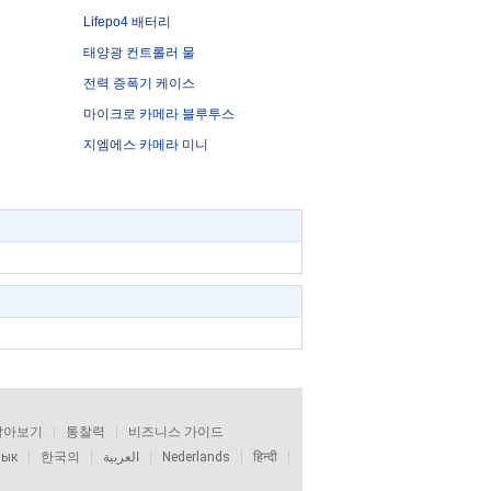
Lifepo4 배터리
태양광 컨트롤러 물
전력 증폭기 케이스
마이크로 카메라 블루투스
지엠에스 카메라 미니
알아보기
통찰력
비즈니스 가이드
зык
한국의
العربية
Nederlands
हिन्दी