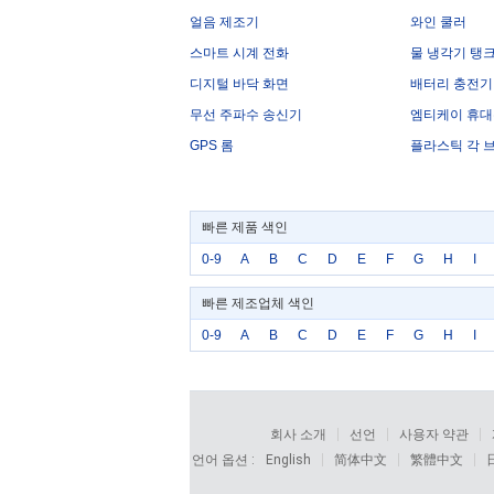
얼음 제조기
와인 쿨러
스마트 시계 전화
물 냉각기 탱
디지털 바닥 화면
배터리 충전기
무선 주파수 송신기
엠티케이 휴
GPS 롬
플라스틱 각 
빠른 제품 색인
0-9
A
B
C
D
E
F
G
H
I
빠른 제조업체 색인
0-9
A
B
C
D
E
F
G
H
I
회사 소개
선언
사용자 약관
언어 옵션 :
English
简体中文
繁體中文