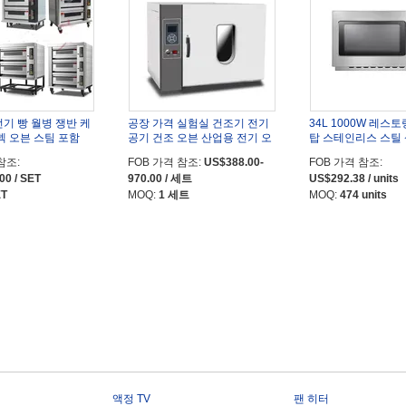
기 빵 월병 쟁반 케
공장 가격 실험실 건조기 전기
34L 1000W 레스
덱 오븐 스팀 포함
공기 건조 오븐 산업용 전기 오
탑 스테인리스 스틸
븐
자레인지
참조:
FOB 가격 참조:
US$388.00-
FOB 가격 참조:
00 / SET
970.00 / 세트
US$292.38 / units
ET
MOQ:
1 세트
MOQ:
474 units
액정 TV
팬 히터