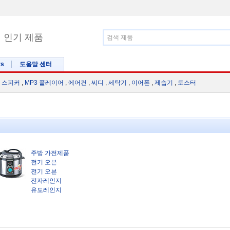
인기 제품
rs
도움말 센터
 스피커
,
MP3 플레이어
,
에어컨
,
씨디
,
세탁기
,
이어폰
,
제습기
,
토스터
주방 가전제품
전기 오븐
전기 오븐
전자레인지
유도레인지