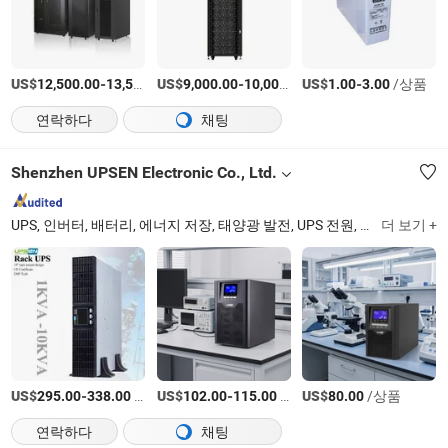
US$
-
US$
/상품
-
US$
/상품
-
/상품
12,500.00
13,500.00
9,000.00
10,000.00
1.00
3.00
연락하다
채팅
Shenzhen UPSEN Electronic Co., Ltd.
UPS, 인버터, 배터리, 에너지 저장, 태양광 발전, UPS 전원, 휴대용 전원 스테이션, 온라인 UPS, 전원 인버터, DC AC 인버터
더 보기 +
US$
-
/상품
US$
-
/상품
US$
/상품
295.00
338.00
102.00
115.00
80.00
연락하다
채팅