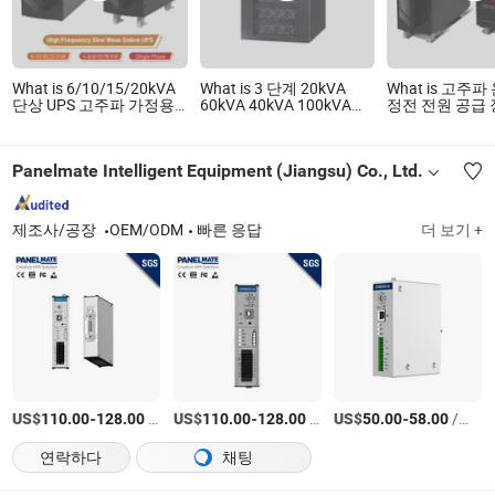
What is 6/10/15/20kVA
What is 3 단계 20kVA
What is 고주
단상 UPS 고주파 가정용
60kVA 40kVA 100kVA
정전 전원 공급
UPS 4/5/8/12/16kw 산업
120kVA 160kVA 200kVA
10kVA 20kVA 
장비용 온라인 UPS 백업
모듈형 UPS 전원 공급 장
40kVA 순수 
전원, 청정 전원
치 온라인 무정전 전원 공
전 전원 공급 
Panelmate Intelligent Equipment (Jiangsu) Co., Ltd.
급 장치 Ubp 제조사로부
UPS
터
제조사/공장
OEM/ODM
빠른 응답
더 보기 +
US$
-
/상품
US$
-
/상품
US$
-
/상품
110.00
128.00
110.00
128.00
50.00
58.00
연락하다
채팅