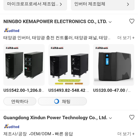
마이크로프로세서 제조업체
인버터 제조업체
NINGBO KEMAPOWER ELECTRONICS CO., LTD.
태양광 인버터, 태양광 충전 컨트롤러, 태양광 패널, 태양광 배터리, MPPT 태양광 충전 컨트롤러, 태양광 마운팅, 하이브리드 태양광 인버터, 온 그리드 전력 인버터, 그리드 타이 전 inverter, LED 가로등
더 보기 +
US$
-
/상품
US$
-
/상품
US$
-
/상품
542.00
1,206.00
493.82
548.42
20.00
47.00
연락하다
채팅
Guangdong Xindun Power Technology Co., Ltd.
제조사/공장
OEM/ODM
빠른 응답
더 보기 +