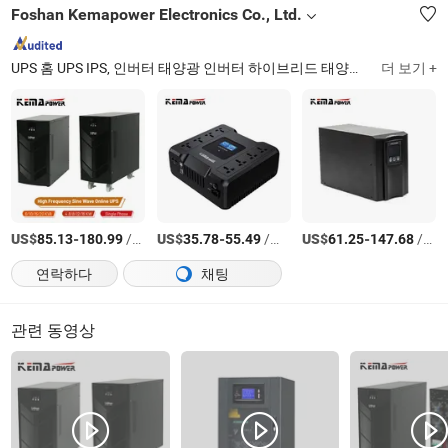
Foshan Kemapower Electronics Co., Ltd.
UPS 홈 UPS IPS, 인버터 태양광 인버터 하이브리드 태양광 인버터, 태양광 충전 컨트롤러 태양광 조절기, 배터리 충전기, 태양광 패널, 배터리 태양광 배터리 젤 배터리, 태양광 전력 시스템 태양광 발전기, 태양광 가로등 태양광 조명 헤드, 오프 그리드 인버터 온 그리드 타이 인버터, 인버터 조합 충전기
더 보기 +
US$
-
/상품
US$
-
/상품
US$
-
/상품
85.13
180.99
35.78
55.49
61.25
147.68
연락하다
채팅
관련 동영상