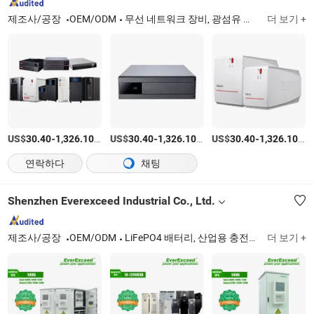
제조사/공장
OEM/ODM
무선 네트워크 장비, 광섬유 장비, 통신 안테나, 마이크로파 수동 부품, 무정전 전원 공급 장치
더 보기 +
US$
-
/상품
US$
-
/상품
US$
-
/
30.40
1,326.10
30.40
1,326.10
30.40
1,326.10
연락하다
채팅
Shenzhen Everexceed Industrial Co., Ltd.
제조사/공장
OEM/ODM
LiFePO4 배터리, 산업용 충전기, 모듈형 직류 충전기, 태양광 에너지 시스템, 통신 전원 시스템, 납산 배터리
더 보기 +