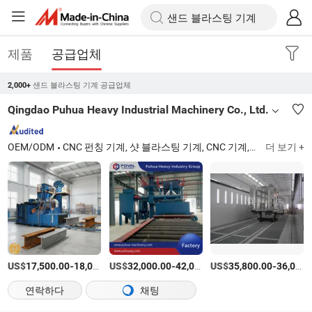
제품
공급업체
샌드 블라스팅 기계 공급업체
2,000+
Qingdao Puhua Heavy Industrial Machinery Co., Ltd.
OEM/ODM
CNC 펀칭 기계, 샷 블라스팅 기계, CNC 기계, 샌드 블라스팅 기계, CNC 펀치 프레스, 샌드 블라스팅 부스, 휠 블라스팅 기계, CNC 프레스 브레이크, 샷 블라스팅 장비, 청소 장비
더 보기 +
US$
-
US$
/세트
-
US$
/상품
-
17,500.00
18,000.00
32,000.00
42,000.00
35,800.00
36,000.00
연락하다
채팅