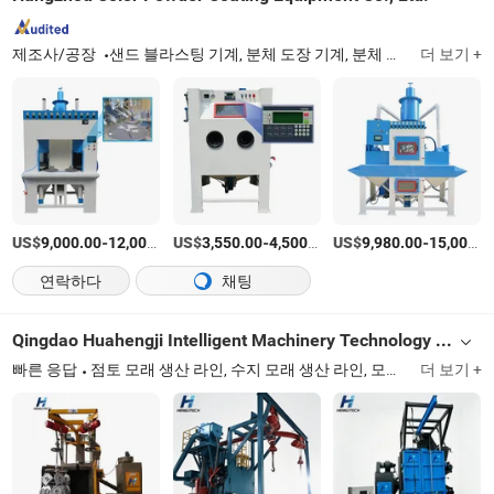
제조사/공장
샌드 블라스팅 기계, 분체 도장 기계, 분체 도장 장비, 분체 도장 기계
더 보기 +
US$
-
US$
/상품
-
/상품
US$
-
9,000.00
12,000.00
3,550.00
4,500.00
9,980.00
15,000.00
연락하다
채팅
Qingdao Huahengji Intelligent Machinery Technology Co., Ltd
빠른 응답
점토 모래 생산 라인, 수지 모래 생산 라인, 모래 혼합기, 주조 모래 혼합기, 모래 기계 재생 장비, 주조 기계, 집진기, 녹색 모래 가공 생산 라인, 모래 성형기, 전기 용광로
더 보기 +