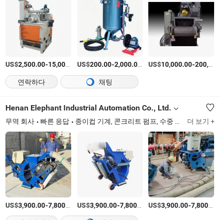
US$
-
US$
/상품
-
/상품
US$
-
2,500.00
15,000.00
200.00
2,000.00
10,000.00
200,000.00
연락하다
채팅
Henan Elephant Industrial Automation Co., Ltd.
무역 회사
빠른 응답
종이컵 기계, 콘크리트 펌프, 수중 굴착 장비, 역순환 굴착, 유리 진공 리프터, 자가 적재 콘크리트 믹서, 이동식 분쇄기, 커브 포장 기계
더 보기 +
US$
-
/세트
US$
-
/세트
US$
-
3,900.00
7,800.00
3,900.00
7,800.00
3,900.00
7,800.00