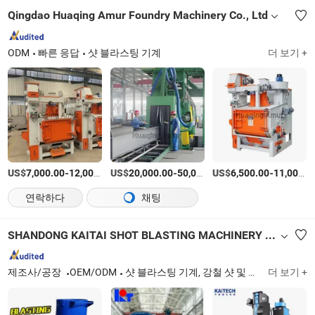
Qingdao Huaqing Amur Foundry Machinery Co., Ltd
ODM
빠른 응답
샷 블라스팅 기계
더 보기 +
US$
-
US$
/세트
-
US$
/세트
-
7,000.00
12,000.00
20,000.00
50,000.00
6,500.00
11,000.00
연락하다
채팅
SHANDONG KAITAI SHOT BLASTING MACHINERY SHARE CO., LTD.
제조사/공장
OEM/ODM
샷 블라스팅 기계, 강철 샷 및 그릿
더 보기 +