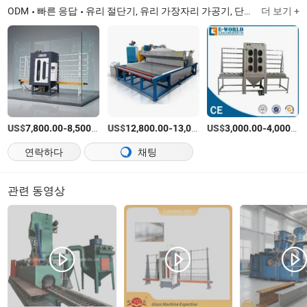
ODM
빠른 응답
유리 절단기, 유리 가장자리 가공기, 단열 유리 기계, 유리 리프터, 유리 세척기, 유리 라미네이팅 기계, 유리 스크린 인쇄기, 유리 샌드블라스팅 기계
더 보기 +
US$
-
/상품
US$
-
US$
/상품
-
7,800.00
8,500.00
12,800.00
13,000.00
3,000.00
4,000.00
연락하다
채팅
관련 동영상