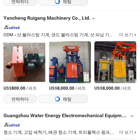
연락하다
채팅
Yancheng Ruigang Machinery Co., Ltd.
ODM
샷 블라스팅 기계, 샌드 블라스팅 기계, 샷 피닝 기계, 연마 기계, 폴리싱 기계, 앵글 그라인더, 절단 기계, 전단 기계, 산업용 진공 청소기, 고무 타이어
더 보기 +
US$
/세트
US$
/세트
US$
/세트
800.00
8,000.00
8,000.00
연락하다
채팅
Guangzhou Water Energy Electromechanical Equipment Co., Ltd
청소 기계, 고압 세척기, 배관 청소 기계, 트리플렉스 펌프, 수중 펌프, 가솔린 디젤 발전기, 건설 기계, 플런저 펌프, 배수 청소 기계, 정원 도구
더 보기 +