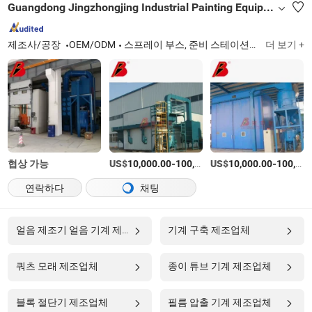
Guangdong Jingzhongjing Industrial Painting Equipments Co., Ltd.
제조사/공장
OEM/ODM
스프레이 부스, 준비 스테이션, 도장 라인, 페인트 혼합실, 샤워 테스트 부스
더 보기 +
협상 가능
US$
-
US$
/상품
-
10,000.00
100,000.00
10,000.00
100,000.00
연락하다
채팅
얼음 제조기 얼음 기계 제조업체
기계 구축 제조업체
쿼츠 모래 제조업체
종이 튜브 기계 제조업체
블록 절단기 제조업체
필름 압출 기계 제조업체