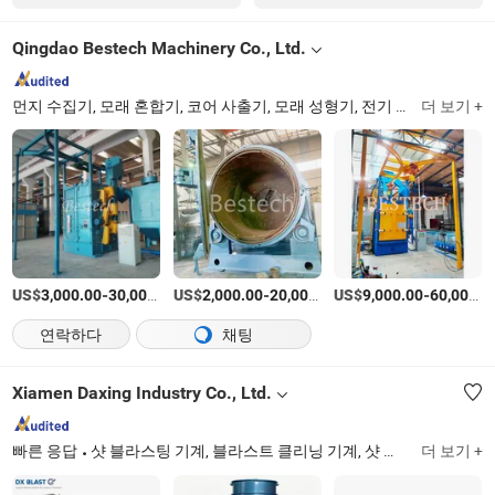
Qingdao Bestech Machinery Co., Ltd.
먼지 수집기, 모래 혼합기, 코어 사출기, 모래 성형기, 전기 용광로, 도로 표면 샷 블라스팅 기계, 모래 가공 장비, 샷 블라스팅 기계, 주조 생산 라인, 모래 블라스팅 기계
더 보기 +
US$
-
US$
/세트
-
US$
/상품
-
3,000.00
30,000.00
2,000.00
20,000.00
9,000.00
60,000.00
연락하다
채팅
Xiamen Daxing Industry Co., Ltd.
빠른 응답
샷 블라스팅 기계, 블라스트 클리닝 기계, 샷 피닝 기계, 금속 연마재, 주조 예비 부품, 샌드 블라스팅 장비, 블라스팅 터빈, 집진기
더 보기 +