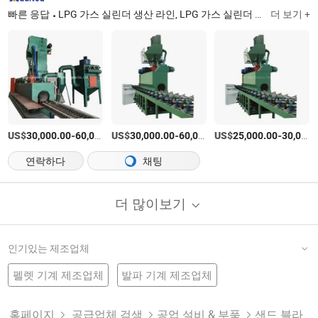
빠른 응답
LPG 가스 실린더 생산 라인, LPG 가스 실린더 본체 용접 라인, CNG 실린더 열 회전 기계, 소화기 성형 기계, 케이블 기계, 실린더 용접 기계, 강철 드럼 기계, 강철 드럼 용접 기계, CNG 탱크 성형 기계
더 보기 +
US$
-
US$
/상품
-
US$
/상품
-
30,000.00
60,000.00
30,000.00
60,000.00
25,000.00
30,000.00
연락하다
채팅
더 많이보기
인기있는 제조업체
펠렛 기계 제조업체
발파 기계 제조업체
유도 가열 기계 공장
장수 기계
유리 기계
모래 주형 기계 공장
좋은 서비스 모래 기계
샷 블라스팅 기계 제조업체
샌드 블라스팅 제조업체
홈페이지
공급업체 검색
공업 설비 & 부품
샌드 블라