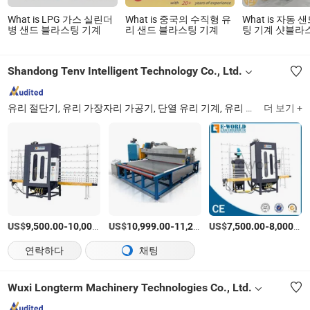
What is LPG 가스 실린더
What is 중국의 수직형 유
What is 자동
병 샌드 블라스팅 기계
리 샌드 블라스팅 기계
팅 기계 샷블라
연마 블라스팅 
Shandong Tenv Intelligent Technology Co., Ltd.
유리 절단기, 유리 가장자리 가공기, 단열 유리 기계, 유리 적층 기계, 유리 드릴링 기계, 유리 샌드블라스팅 기계, PVC 창문 기계, 알루미늄 창문 기계
더 보기 +
US$
-
US$
/상품
-
US$
/상품
-
9,500.00
10,000.00
10,999.00
11,299.00
7,500.00
8,000.00
연락하다
채팅
Wuxi Longterm Machinery Technologies Co., Ltd.