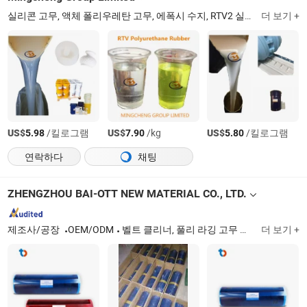
실리콘 고무, 액체 폴리우레탄 고무, 에폭시 수지, RTV2 실리콘 고무, 몰드 제작 실리콘, 주석 경화 실리콘, 전자 포팅 실리콘, 추가 경화 실리콘, 플래티넘 실리콘, 우레탄 몰드 고무
더 보기 +
US$
/킬로그램
US$
/kg
US$
/킬로그램
5.98
7.90
5.80
연락하다
채팅
ZHENGZHOU BAI-OTT NEW MATERIAL CO., LTD.
제조사/공장
OEM/ODM
벨트 클리너, 풀리 라깅 고무 시트, 커버 고무, 타이 고무, 벌크나이징 프레스, 벨트 패스너, 임팩트 베드
더 보기 +