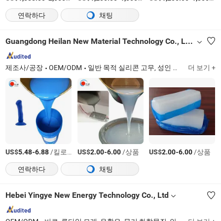
연락하다
채팅
Guangdong Heilan New Material Technology Co., Ltd.
제조사/공장
OEM/ODM
일반 목적 실리콘 고무, 성인 인형용 실리콘 고무, 절연체용 실리콘 고무, 식품 등급 실리콘 고무, HTV/HCR 실리콘 고무, 높은 찢어짐 강도 실리콘 고무, 몰딩 실리콘 고무, 고투명 실리콘 고무, 난연성 실리콘, 고투명 압출 실리콘 고무
더 보기 +
US$
-
/킬로그램
US$
-
/상품
US$
-
/상품
5.48
6.88
2.00
6.00
2.00
6.00
연락하다
채팅
Hebei Yingye New Energy Technology Co., Ltd