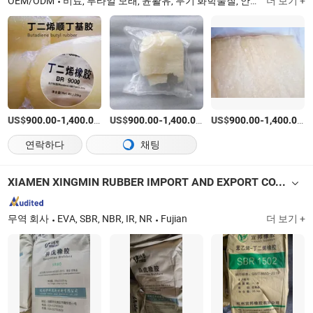
OEM/ODM
비료, 루타일 모래, 윤활유, 무기 화학물질, 안료, 염료, 농업 화학물질, HDPE
더 보기 +
US$
-
/티
US$
-
/티
US$
-
/
900.00
1,400.00
900.00
1,400.00
900.00
1,400.00
연락하다
채팅
XIAMEN XINGMIN RUBBER IMPORT AND EXPORT CO.,LTD
무역 회사
EVA, SBR, NBR, IR, NR
Fujian
더 보기 +