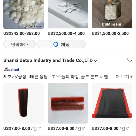
US$
-
/티
US$
-
/티
US$
-
343.00
368.00
2,500.00
4,500.00
1,500.00
2,500.00
연락하다
채팅
Shanxi Betop Industry and Trade Co.,LTD
제조사/공장
빠른 응답
고무 풀리 라깅, 콜드 본드 시멘트, 임팩트 베드 바, 컨베이어 벨트 클리너, 컨베이어 수리 스트립 및 패치, 타이어 리그루버, 강철 코드 벨트 스트리퍼 기계, 타이 고무, 경화되지 않은 커버 고무
더 보기 +
US$
-
/킬로그램
US$
-
/킬로그램
US$
-
/킬로그램
7.00
8.00
7.00
8.00
7.00
8.00