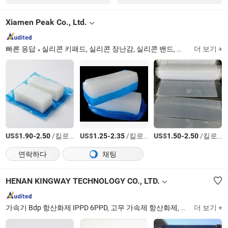
Xiamen Peak Co., Ltd.
빠른 응답
실리콘 키패드, 실리콘 장난감, 실리콘 밴드, 실리콘 파이프, 실리콘 마우스가드, 실리콘 손잡이
더 보기 +
US$
-
/킬로그램
US$
-
/킬로그램
US$
-
/킬로그램
1.90
2.50
1.25
2.35
1.50
2.50
연락하다
채팅
HENAN KINGWAY TECHNOLOGY CO., LTD.
가속기 Bdp 항산화제 IPPD 6PPD, 고무 가속제 항산화제, 희토류 산화물 La2o3 고순도, 세라믹 원료 및 안료, 수처리 PAC, 식품 첨가물, 알루미늄 수산화물 고체 표면, 세륨 염화물 무수물, 나트륨 글루코네이트, 이산화티타늄 루타일 등급
더 보기 +