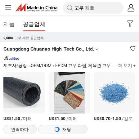
제품
공급업체
고무 재료 공급업체
2,000+
Guangdong Chuanao High-Tech Co., Ltd.
제조사/공장
OEM/ODM
EPDM 고무 과립, 체육관 고무 바닥재, 조립식 러닝 트랙, 스포츠 코트, SBR 고무 과립, 고무 타일, 고무 롤, 스포츠 표면, 인조 잔디 충전 과립(EPDM/TPE/SBR), 예술
더 보기 +
US$
/미터
US$
/미터
US$
-
/킬로그램
1.50
1.50
0.70
1.50
연락하다
채팅