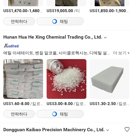
US$
-
/티
US$
/티
US$
-
1,470.00
1,480.00
19,005.00
1,850.00
1,900.00
연락하다
채팅
Hunan Hua He Xing Chemical Trading Co., Ltd.
에틸 아세테이트, 벤질 알코올, 사이클로헥사논, 디메틸 설폭사이드, 세크-부틸 아세테이트, 이소프로필 아세테이트, 비스페놀 A 액상 에폭시 수지
더 보기 +
US$
-
/킬로그램
US$
-
/킬로그램
US$
-
/킬로그램
1.60
8.00
3.00
8.00
1.30
2.50
연락하다
채팅
Dongguan Kaibao Precision Machinery Co., Ltd.