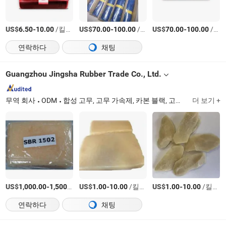
US$
-
/킬로그램
US$
-
/음량
US$
-
/음량
6.50
10.00
70.00
100.00
70.00
100.00
연락하다
채팅
Guangzhou Jingsha Rubber Trade Co., Ltd.
무역 회사
ODM
합성 고무, 고무 가속제, 카본 블랙, 고무 항산화제, 고무 첨가제, 산화 아연, 스테아르산, CTP
더 보기 +
US$
-
/티
US$
-
/킬로그램
US$
-
/킬로그램
1,000.00
1,500.00
1.00
10.00
1.00
10.00
연락하다
채팅