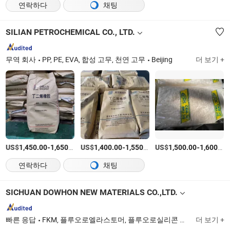
연락하다
채팅
SILIAN PETROCHEMICAL CO., LTD.
무역 회사
PP, PE, EVA, 합성 고무, 천연 고무
Beijing
더 보기 +
US$
-
/티
US$
-
/티
US$
-
1,450.00
1,650.00
1,400.00
1,550.00
1,500.00
1,600.00
연락하다
채팅
SICHUAN DOWHON NEW MATERIALS CO.,LTD.
빠른 응답
FKM, 플루오로엘라스토머, 플루오로실리콘 고무, 실리콘 고무, 플루오로카본 고무, Fvmq, Ffkm, 플루오로엘라스토머 컴파운드, 플루오로엘라스토머 프리컴파운드, FKM 원료 고무
더 보기 +