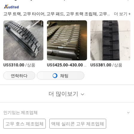
고무 트랙, 고무 타이어, 고무 패드, 고무 트랙 조립체, 고무 트랙 섀시, 굴착기 고무 트랙, 덤퍼 트랙, 바퀴, 스노모바일 고무 트랙, 스프로켓
더 보기 +
US$
/상품
US$
-
/상품
US$
/상품
310.00
425.00
430.00
381.00
연락하다
채팅
더 많이보기
인기있는 제조업체
고무 호스 제조업체
액체 실리콘 고무 제조업체