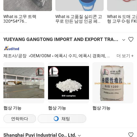
What is 고무 트랙
What is 고품질 실리콘 고
What is 도매
320*54*76
무로 만든 남성 인공 페니
형 고무 O-링 FK
(300X52.5X78) 용
스 딜도
EPDM 실리콘 고
302.5c / 302.5
YUEYANG GANGTONG IMPORT AND EXPORT TRADING COMPANY LIMITED
제조사/공장
OEM/ODM
에폭시 수지, 에폭시 경화제, 에폭시 희석제, 열가소성 엘라스토머, SBS SEBS SIS SBR/SSBR SEP/SEPS, 초고점도 나일론 6,High 점도 나일론 6,Medium 점도 나일론 6,Low 점도 나일론 6
더 보기 +
협상 가능
협상 가능
협상 가능
연락하다
채팅
Shanghai Puyi Industrial Co., Ltd.