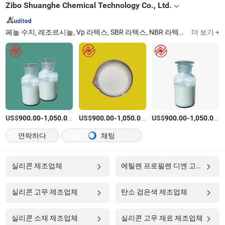
Zibo Shuanghe Chemical Technology Co., Ltd.
페놀 수지, 레조르시놀, Vp 라텍스, SBR 라텍스, NBR 라텍스
더 보기 +
Shandong
US$
-
/티
US$
-
/티
US$
-
/
900.00
1,050.00
900.00
1,050.00
900.00
1,050.00
연락하다
채팅
실리콘 제조업체
에틸렌 프로필렌 디엔 고무 제조업체
실리콘 고무 제조업체
탄소 검은색 제조업체
실리콘 소재 제조업체
실리콘 고무 재료 제조업체