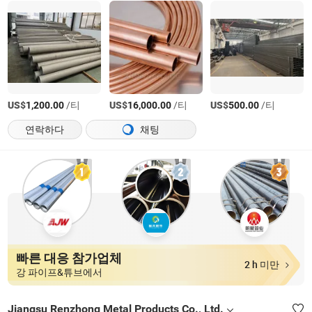
US$
/티
US$
/티
US$
/티
1,200.00
16,000.00
500.00
연락하다
채팅
빠른 대응 참가업체
2 h 미만
강 파이프&튜브에서
Jiangsu Renzhong Metal Products Co., Ltd.