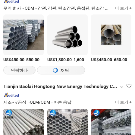
무역 회사
ODM
강관, 강관, 탄소강관, 용접관, 탄소강 프로파일, 아연 도금관, 스테인리스강관, 스테인리스강 튜브, 탄소강 튜브
더 보기 +
US$
-
/티
US$
-
/티
US$
-
/티
450.00
550.00
1,300.00
1,600.00
450.00
650.00
연락하다
채팅
Tianjin Baolai Hongtong New Energy Technology Co., Ltd.
제조사/공장
OEM/ODM
빠른 응답
더 보기 +