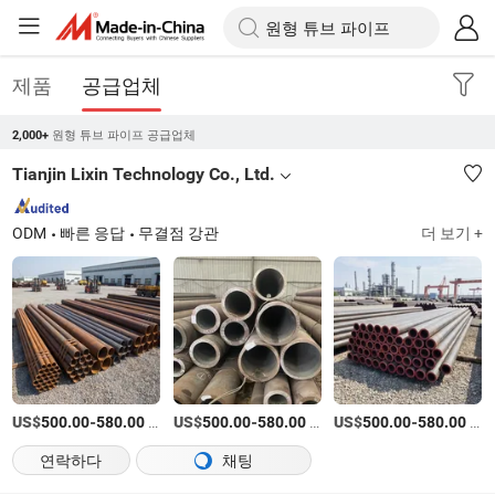
제품
공급업체
원형 튜브 파이프 공급업체
2,000+
Tianjin Lixin Technology Co., Ltd.
ODM
빠른 응답
무결점 강관
더 보기 +
US$
-
/티
US$
-
/티
US$
-
/티
500.00
580.00
500.00
580.00
500.00
580.00
연락하다
채팅