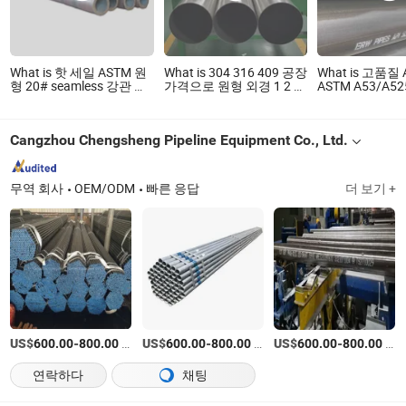
What is 핫 세일 ASTM 원
What is 304 316 409 공장
What is 고품질 A
형 20# seamless 강관 탄
가격으로 원형 외경 1 2 3
ASTM A53/A52
소 강관
4 5 6 7 8 인치의 용접된
Gr B 스케줄 8
스테인리스 강관 제조업
강 사각 튜브 ER
체 2b 8K 배기 시스템용
랙 원형 강관
Cangzhou Chengsheng Pipeline Equipment Co., Ltd.
연마된 표면
무역 회사
OEM/ODM
빠른 응답
더 보기 +
US$
-
/티
US$
-
/티
US$
-
/티
600.00
800.00
600.00
800.00
600.00
800.00
연락하다
채팅