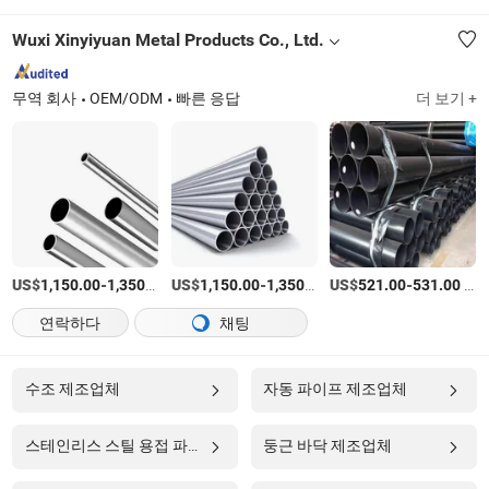
Wuxi Xinyiyuan Metal Products Co., Ltd.
무역 회사
OEM/ODM
빠른 응답
더 보기 +
US$
-
/티
US$
-
/티
US$
-
/티
1,150.00
1,350.00
1,150.00
1,350.00
521.00
531.00
연락하다
채팅
수조 제조업체
자동 파이프 제조업체
스테인리스 스틸 용접 파이프 제조업체
둥근 바닥 제조업체