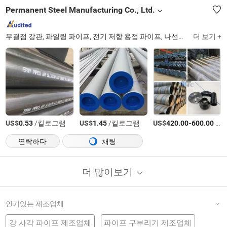
Permanent Steel Manufacturing Co., Ltd.
무결점 강관, 파일링 파이프, 전기 저항 용접 파이프, 나선형 용접 파이프, LSAW 강관, OCTG, 케이싱 파이프, 드릴 파이프, 탄소강 파이프, 스테인리스강 파이프
더 보기 +
US$
/킬로그램
US$
/킬로그램
US$
-
/티
0.53
1.45
420.00
600.00
연락하다
채팅
더 많이보기
인기있는 제조업체
강 사각 파이프 제조업체
파이프 구부리기 제조업체