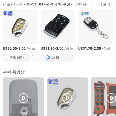
제조사/공장
OEM/ODM
원격 제어, 수신기, 와이파이 카메라, 키패드, 자물쇠 기계, 중앙 모터, 슬라이딩 도어 모터, 키 선택기, 지문 키패드 원격 제어
더 보기 +
US$
-
/상품
US$
-
/상품
US$
-
/상품
2.00
3.00
1.90
2.50
1.70
2.30
연락하다
채팅
관련 동영상