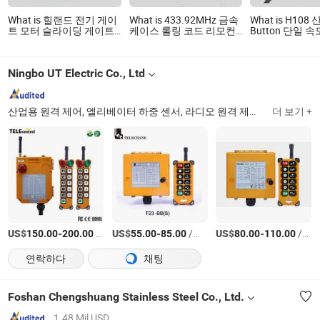
What is 힐랜드 전기 게이
What is 433.92MHz 금속
What is H108
트 모터 슬라이딩 게이트
케이스 롤링 코드 리모컨
Button 단일 
모터 개폐기 리모컨 포함
전기 차고 문 열기 장치
무선 원격 제어기
Ningbo UT Electric Co., Ltd
산업용 원격 제어, 엘리베이터 하중 센서, 라디오 원격 제어, 엘리베이터 하중 측정 장치, 크레인 원격 제어, 엘리베이터 하중 측정 장비, 텔레크레인 원격 제어, 리프팅 하중 제한기, 텔레컨트롤, 레버 한계 스위치
더 보기 +
US$
-
/세트
US$
-
/상품
US$
-
/세트
150.00
200.00
55.00
85.00
80.00
110.00
연락하다
채팅
Foshan Chengshuang Stainless Steel Co., Ltd.
1.48 Mil USD