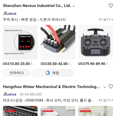
Shenzhen Nereus Industrial Co., Ltd.
무역 회사
빠른 응답
드론과 액세서리
더 보기 +
US$
-
/상품
US$
-
/상품
US$
-
/상품
10.00
25.00
35.00
42.00
79.90
89.90
연락하다
채팅
Hangzhou Wistar Mechanical & Electric Technology Co., Ltd.
44.66 Mil USD
제조사/공장
OEM/ODM
튜브 모터, 차양 모터, 롤러 블라인드, 리모컨, 롤러 셔터
더 보기 +