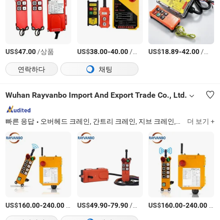
US$
/상품
US$
-
/상품
US$
-
/상품
47.00
38.00
40.00
18.89
42.00
연락하다
채팅
Wuhan Rayvanbo Import And Export Trade Co., Ltd.
빠른 응답
오버헤드 크레인, 간트리 크레인, 지브 크레인, 전기 체인 호이스트, 와이어 로프 호이스트, 유럽식 호이스트, 무대 호이스트, 엔드 캐리지, 영구 자석 리프터, 리프팅 장비 액세서리
더 보기 +
US$
-
/상품
US$
-
/상품
US$
-
/상품
160.00
240.00
49.90
79.90
160.00
240.00