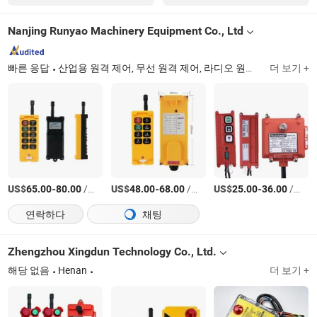
Nanjing Runyao Machinery Equipment Co., Ltd
빠른 응답
산업용 원격 제어, 무선 원격 제어, 라디오 원격 제어, 크레인 원격 제어, 호이스트 크레인 원격 제어, 타워 크레인 원격 제어, 철제 꽃 선반, 전기 모터, 잔디 깎는 기계, 생산 라인
더 보기 +
US$
-
/세트
US$
-
/세트
US$
-
/세트
65.00
80.00
48.00
68.00
25.00
36.00
연락하다
채팅
Zhengzhou Xingdun Technology Co., Ltd.
해당 없음
Henan
더 보기 +