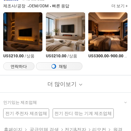
제조사/공장
OEM/ODM
빠른 응답
더 보기 +
US$
/상품
US$
/상품
US$
-
/상품
210.00
210.00
300.00
900.00
연락하다
채팅
더 많이보기
인기있는 제조업체
전기 주전자 제조업체
전기 잔디 깎는 기계 제조업체
중고 전기 발전기 공장
전기 공급
전기 제품
전기 장비 공장
전기력
원격 제어 제품
전기 타입 공장
접이식 전기 자전거 제조업체
전기 평면기 제조업체
홈페이지
공급업체 검색
전기&전자
리모컨
원격