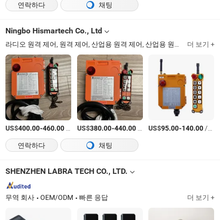
연락하다
채팅
Ningbo Hismartech Co., Ltd
라디오 원격 제어, 원격 제어, 산업용 원격 제어, 산업용 원격 제어기, 하중 셀, 사가, 텔레크레인, 텔레컨트롤, 케이블 라인, F24 F25 F26 F21 E1b E2
더 보기 +
US$
-
/상품
US$
-
/상품
US$
-
/상품
400.00
460.00
380.00
440.00
95.00
140.00
연락하다
채팅
SHENZHEN LABRA TECH CO., LTD.
무역 회사
OEM/ODM
빠른 응답
더 보기 +