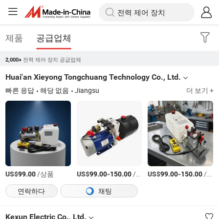
제품
공급업체
전력 제어 장치 공급업체
2,000+
Huai'an Xieyong Tongchuang Technology Co., Ltd.
빠른 응답
해당 없음
Jiangsu
더 보기 +
US$
/상품
US$
-
/상품
US$
-
/상품
99.00
99.00
150.00
99.00
150.00
연락하다
채팅
Kexun Electric Co., Ltd.