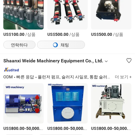
US$
/상품
US$
/상품
US$
/상품
100.00
500.00
500.00
연락하다
채팅
Shaanxi Weide Machinery Equipment Co., Ltd.
ODM
빠른 응답
플런저 펌프, 슬러지 사일로, 통합 슬러지 사일로, 슬러지 건조기, 이송 장비, 유압 파워 유닛, 강철 비표준 가공 부품
더 보기 +
US$
-
/상품
US$
-
/상품
US$
-
800.00
50,000.00
800.00
50,000.00
800.00
50,000.00