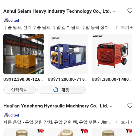
Anhui Selam Heavy Industry Technology Co., Ltd.
수중 펌프, 전기 수중 펌프, 수압 잠수 펌프, 수압 동력 장치, 수압 축류 펌프, 수압 동력 팩, 수압 슬러리 펌프, 수압 발전소, 전기 잠수 펌프, 수압 배수 로봇
더 보기 +
US$
-
US$
/세트
-
US$
/상품
-
12,390.00
12,690.00
71,200.00
71,800.00
1,380.00
1,480.00
연락하다
채팅
Huai'an Yansheng Hydraulic Machinery Co., Ltd.
빠른 응답
유압 전원 장치, 유압 전원 팩, 유압 부품
Jiangsu
더 보기 +