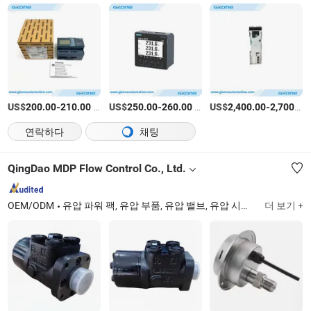
US$
-
/상품
US$
-
/상품
US$
-
200.00
210.00
250.00
260.00
2,400.00
2,700.00
연락하다
채팅
QingDao MDP Flow Control Co., Ltd.
OEM/ODM
유압 파워 팩, 유압 부품, 유압 밸브, 유압 시스템, 펌프 및 밸브, 오일 쿨러, 밸브 액추에이터 포지셔너, 유압 모터, 열 교환기, 유압 게이지
더 보기 +