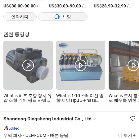
US$
-
/상품
US$
-
/상품
US$
-
/상품
30.00
90.00
30.00
90.00
28.99
32.99
연락하다
채팅
관련 동영상
What is 비즈 조향 장치 유
What is 1-10 스테이션 방
What is 도시 
압 조향 기어 펌프 파워 스
향 제어 Hpu 3-Phase
로 배수를 위한
티어링 기어 조향 시스템
AC380V 유압 파워 유닛
력 유압 동력 장
유압 조향 제어 장치
Shandong Dingsheng Industrial Co., Ltd
무역 회사
OEM/ODM
빠른 응답
더 보기 +