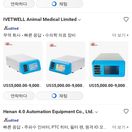
연락하다
채팅
IVETWELL Animal Medical Limited
무역 회사
빠른 응답
수의학 의료 장비
더 보기 +
US$
-
/세트
US$
-
/세트
US$
-
5,000.00
9,000.00
5,000.00
9,000.00
5,000.00
9,000.00
연락하다
채팅
Henan 4.0 Automation Equipment Co., Ltd.
빠른 응답
주파수 인버터, PTC 히터, 필터 팬, 원격 IO 모듈, AC 냉각 팬, 지멘스, 이더캣 스위치, ABB 슈나이더, PLC, DIN 레일 전원 공급 장치
더 보기 +