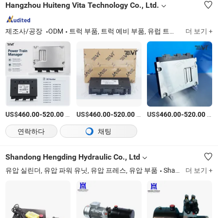
Hangzhou Huiteng Vita Technology Co., Ltd.
제조사/공장
ODM
트럭 부품, 트럭 예비 부품, 유럽 트럭 예비 부품, 트럭 컨트롤러, 트럭 펌프, 트럭 센서, 트럭 밸브, 트럭 수리 키트, 엔진 브레이크 섀시/전기 트럭 부품, 중형 트럭 부품
더 보기 +
US$
-
/상품
US$
-
/상품
US$
-
/상품
460.00
520.00
460.00
520.00
460.00
520.00
연락하다
채팅
Shandong Hengding Hydraulic Co., Ltd
유압 실린더, 유압 파워 유닛, 유압 프레스, 유압 부품
Shandong
더 보기 +