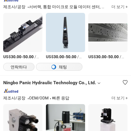
제조사/공장
서버랙, 통합 마이크로 모듈 데이터 센터, 전원 분배 장치, 무정전 전원 공급 장치, 냉각/온열 통제, 정밀 공조, 정밀 전원 공급
더 보기 +
US$
-
/상품
US$
-
/상품
US$
-
/상품
30.00
50.00
30.00
50.00
30.00
50.00
연락하다
채팅
Ningbo Panic Hydraulic Technology Co., Ltd.
제조사/공장
OEM/ODM
빠른 응답
더 보기 +