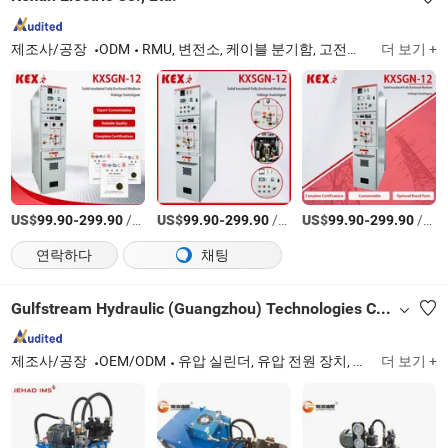
제조사/공장
ODM
RMU, 변전소, 케이블 분기함, 고전압 스위치기어, 저전압 스위치기어, 진공 차단기, 단락기
더 보기 +
US$
-
/상품
US$
-
/상품
US$
-
/상품
99.90
299.90
99.90
299.90
99.90
299.90
연락하다
채팅
Gulfstream Hydraulic (Guangzhou) Technologies Co., Ltd.
제조사/공장
OEM/ODM
유압 실린더, 유압 전원 장치, 유압 밸브, 유압 펌프, 유압 피팅
더 보기 +