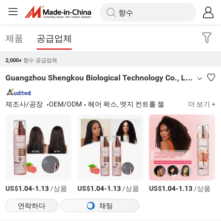
제품
공급업체
향수 공급업체
2,000+
Guangzhou Shengkou Biological Technology Co., Ltd.
제조사/공장
OEM/ODM
헤어 왁스, 엣지 컨트롤 젤
더 보기 +
US$
-
/상품
US$
-
/상품
US$
-
/상품
1.04
1.13
1.04
1.13
1.04
1.13
연락하다
채팅