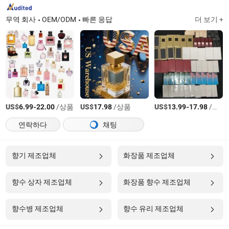
무역 회사
OEM/ODM
빠른 응답
더 보기 +
US$
-
/상품
US$
/상품
US$
-
/상품
6.99
22.00
17.98
13.99
17.98
연락하다
채팅
향기 제조업체
화장품 제조업체
향수 상자 제조업체
화장품 향수 제조업체
향수병 제조업체
향수 유리 제조업체