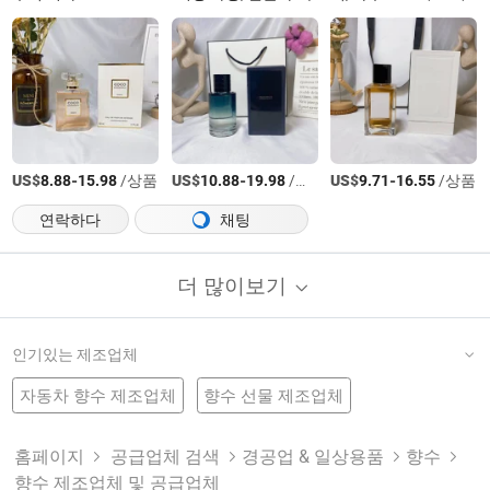
US$
-
/상품
US$
-
/상품
US$
-
/상품
8.88
15.98
10.88
19.98
9.71
16.55
연락하다
채팅
더 많이보기
인기있는 제조업체
자동차 향수 제조업체
향수 선물 제조업체
향유 공장
디자이너 향수
향수 공장
바디 향수
향수 펌프 공장
패션 향수
할인 향수
향수 스프레이 제조업체
향수 오일 제조업체
홈페이지
공급업체 검색
경공업 & 일상용품
향수
향수 제조업체 및 공급업체
크리스탈 병 공장
최고의 향수
브랜드 향수 공장
향수 분사기 제조업체