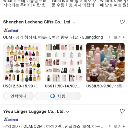
What is 도매 고품질 오래
What is 미국 창고 최소 주
What is 미국 
지속되는 두바이 아랍 향
문 수량 1 병 미니 아랍어
매 남성 여성 원본 
수 100ml
오리지널 남성 여성 향수
랍 아라비아 향
영수증 포함
향수 두바이 미
국 제조업체 공
Shenzhen Lecheng Gifts Co., Ltd.
ODM
공기 청정제, 텀블러, 여성 향수, 담요
Guangdong
더 보기 +
US$
-
/상품
US$
-
/상품
US$
-
/상품
12.50
15.90
11.50
14.90
8.50
9.90
연락하다
채팅
Yiwu Linger Luggage Co., Ltd.
무역 회사
OEM/ODM
여성 가방, 선글라스, 보석, 야구 모자, 여성 향수
더 보기 +