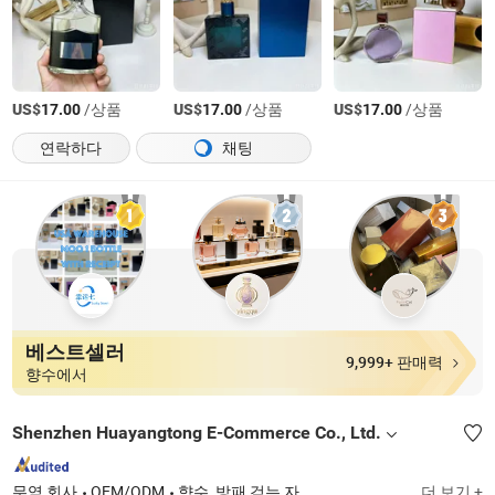
US$
/상품
US$
/상품
US$
/상품
17.00
17.00
17.00
연락하다
채팅
베스트셀러
9,999+ 판매력
향수에서
Shenzhen Huayangtong E-Commerce Co., Ltd.
무역 회사
OEM/ODM
향수, 방패 걷는 자
더 보기 +