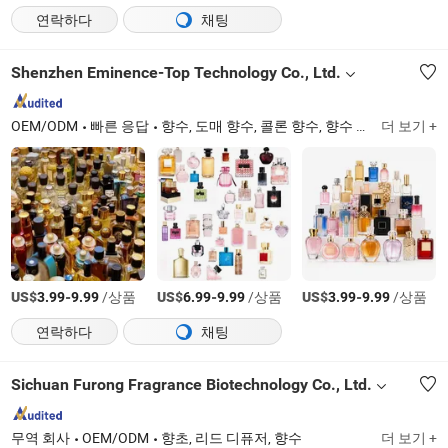
연락하다
채팅
Shenzhen Eminence-Top Technology Co., Ltd.
OEM/ODM
빠른 응답
향수, 도매 향수, 콜론 향수, 향수 공급업체, 미니 향수, 향수 제조업체, 향기, 아라비아 향수, 파르펭, 두바이 향수
더 보기 +
US$
-
/상품
US$
-
/상품
US$
-
/상품
3.99
9.99
6.99
9.99
3.99
9.99
연락하다
채팅
Sichuan Furong Fragrance Biotechnology Co., Ltd.
무역 회사
OEM/ODM
향초, 리드 디퓨저, 향수
더 보기 +