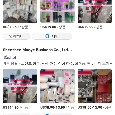
US$
/상품
US$
/상품
US$
/상품
13.50
19.50
19.99
연락하다
채팅
Shenzhen Maoye Business Co., Ltd.
빠른 응답
브랜드 향수, 남성 향수, 여성 향수, 화장품, 핑크 로션, 피부 관리 제품, 메이크업, 럭셔리 향수, 디자이너 향수
더 보기 +
US$
/상품
US$
-
/상품
US$
-
/상품
14.90
8.90
13.90
8.50
15.90