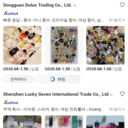
Dongguan Duluo Trading Co., Ltd.
빠른 응답
향수, 미니 향수, 오리지널 향수, 여성 향수, 남성 향수, 아랍 향수, 럭셔리 향수
더 보기 +
US$
-
/상품
US$
-
/상품
US$
-
/상품
0.68
1.50
0.68
1.50
0.68
1.60
연락하다
채팅
Shenzhen Lucky Seven International Trade Co., Ltd
무역 회사
이어폰, 스피커, 향수, 게임 컨트롤러
Guangdong
더 보기 +