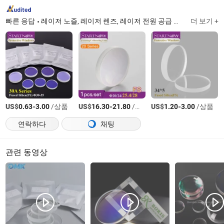
빠른 응답
레이저 노즐, 레이저 렌즈, 레이저 전원 공급 장치, CO2 레이저 튜브, 플라즈마 노즐, 제논 램프 & 크립톤 램프, CO2 레이저 헤드 세트, 펌프
더 보기 +
US$
-
/상품
US$
-
/상품
US$
-
/상품
0.63
3.00
16.30
21.80
1.20
3.00
연락하다
채팅
관련 동영상