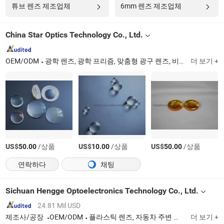
튜브 렌즈 제조업체
6mm 렌즈 제조업체
China Star Optics Technology Co., Ltd.
OEM/ODM
광학 렌즈, 광학 프리즘, 맞춤형 광구 렌즈, 비구면 렌즈
더 보기 +
Jil
US$
/상품
US$
/상품
US$
/상품
50.00
10.00
50.00
연락하다
채팅
Sichuan Hengge Optoelectronics Technology Co., Ltd.
24.81 Mil USD
제조사/공장
OEM/ODM
플라스틱 렌즈, 자동차 주변 조명, 조명 렌즈, 사출 성형, 빛 안내 스트립, 가로등 렌즈, 환영 램프
더 보기 +