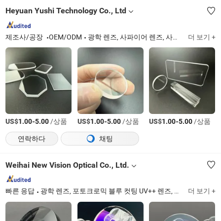
Heyuan Yushi Technology Co., Ltd
제조사/공장
OEM/ODM
광학 렌즈, 사파이어 렌즈, 사파이어 유리, 시계 렌즈
더 보기 +
US$
-
/상품
US$
-
/상품
US$
-
/상품
1.00
5.00
1.00
5.00
1.00
5.00
연락하다
채팅
Weihai New Vision Optical Co., Ltd.
빠른 응답
광학 렌즈, 포토크로믹 블루 컷팅 UV++ 렌즈, 블루 컷팅 UV++ 렌즈, 폴리카보네이트 렌즈, 블루 블로커 UV420, Pgx/PBX 이중 초점 렌즈, 처방 렌즈, 처방 실험실 렌즈, 완성 렌즈 및 반완성 렌즈, 블루 컷팅 렌즈
더 보기 +