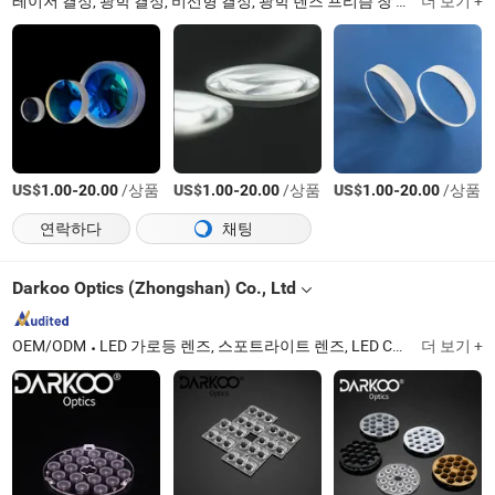
레이저 결정, 광학 결정, 비선형 결정, 광학 렌즈 프리즘 창 거울, F-세타 렌즈 / 빔 확장기, 광학 모듈
더 보기 +
US$
-
/상품
US$
-
/상품
US$
-
/상품
1.00
20.00
1.00
20.00
1.00
20.00
연락하다
채팅
Darkoo Optics (Zhongshan) Co., Ltd
OEM/ODM
LED 가로등 렌즈, 스포트라이트 렌즈, LED COB 렌즈, 광학 렌즈 금형, 평면 볼록 렌즈, PMMA 렌즈, 트랙 다운 라이트 반사경, 적외선 초점 렌즈, 스테이지 조명 렌즈, 단일 렌즈
더 보기 +