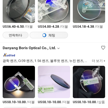
US$
-
/더블
US$
-
/더블
US$
-
/더블
6.40
6.50
4.00
4.28
4.18
4.38
연락하다
채팅
Danyang Boris Optical Co., Ltd.
광학 렌즈, Cr39 렌즈, 1.56 렌즈, 블루컷 렌즈, 누진 렌즈, 포토크로믹 렌즈, 이중 초점 렌즈, 폴리카보네이트 렌즈, 반가공 렌즈
더 보기 +
US$
-
/더블
US$
-
/더블
US$
-
/상품
0.10
10.00
0.10
10.00
0.10
10.00