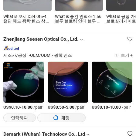
What is 보시 D34.0t5-4
What is 중간 인덱스 1.56
What is 공장
절단 헤드 광학 렌즈 창 렌
블루 블로킹 안티 블루 라
보로실리케이트 
즈 레이저 초점 렌즈 집광
이트 UV420 블루 코팅 및
라노 볼록 오목
렌즈 CO2 레이저 렌즈 섬
그린 코팅 광학 렌즈
콘 광학 독일 
유 레이저 렌즈 자동 레이
이저 렌즈 맞춤
Zhenjiang Seesen Optical Co., Ltd.
저 보호 렌즈
제조사/공장
OEM/ODM
광학 렌즈
더 보기 +
US$
-
/pair
US$
-
/pair
US$
-
/pair
0.10
10.00
0.50
5.00
0.10
10.00
연락하다
채팅
Demark (Wuhan) Technology Co., Ltd