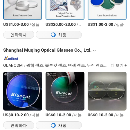
US$
-
/상품
US$
-
/상품
US$
-
/상품
1.00
3.00
20.00
23.00
1.00
3.00
연락하다
채팅
Shanghai Muqing Optical Glasses Co., Ltd.
OEM/ODM
광학 렌즈, 블루컷 렌즈, 변색 렌즈, 누진 렌즈, 단일 초점 렌즈, 이중 초점 렌즈, 반가공 렌즈, 둥근 상단 렌즈, 평면 상단 렌즈, 보이지 않는 렌즈
더 보기 +
US$
-
/더블
US$
-
/더블
US$
-
/더블
0.10
2.00
0.10
2.00
0.10
2.00
연락하다
채팅