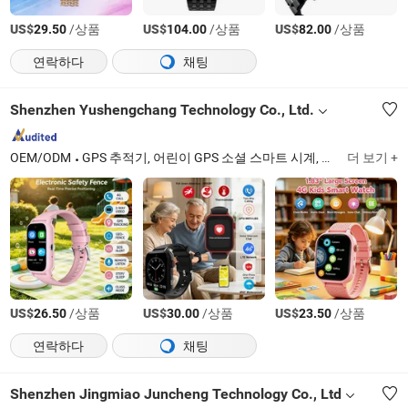
US$
/상품
US$
/상품
US$
/상품
29.50
104.00
82.00
연락하다
채팅
Shenzhen Yushengchang Technology Co., Ltd.
OEM/ODM
GPS 추적기, 어린이 GPS 소셜 스마트 시계, 노인 건강 관리 GPS, 애완동물 GPS 추적기, 차량 관리 추적, 미니 방수 GPS 추적기, 자전거 오토바이 자동차 추적기, 자산 추적 장치, 스마트 피트니스 시계, 스마트 블루투스 팔찌
더 보기 +
US$
/상품
US$
/상품
US$
/상품
26.50
30.00
23.50
연락하다
채팅
Shenzhen Jingmiao Juncheng Technology Co., Ltd