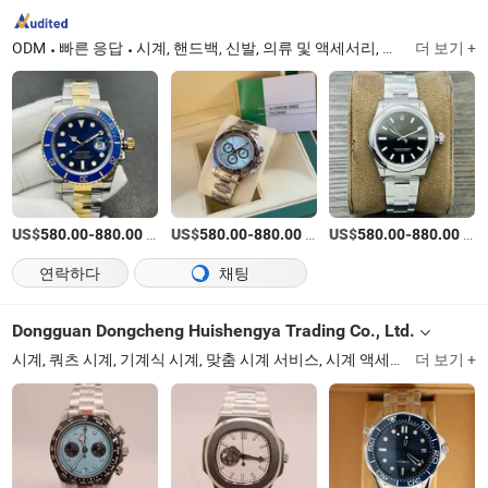
ODM
빠른 응답
시계, 핸드백, 신발, 의류 및 액세서리, 가정용품, 소비자 전자제품, 장난감, 가구, 가방, 케이스 및 상자, 도구 및 하드웨어, 예술 및 공예, 보석 및 액세서리
더 보기 +
US$
-
/상품
US$
-
/상품
US$
-
/상품
580.00
880.00
580.00
880.00
580.00
880.00
연락하다
채팅
Dongguan Dongcheng Huishengya Trading Co., Ltd.
시계, 쿼츠 시계, 기계식 시계, 맞춤 시계 서비스, 시계 액세서리, 시계 상자, 선글라스
더 보기 +