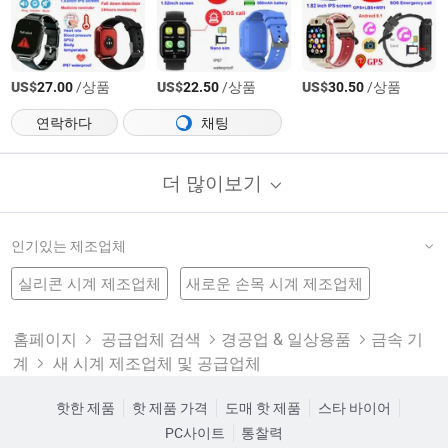
US$
/상품
US$
/상품
US$
/상품
27.00
22.50
30.50
연락하다
채팅
더 많이보기
인기있는 제조업체
실리콘 시계 제조업체
새로운 손목 시계 제조업체
고무 스포츠 시계 공장
새로운 스타일의 손목시계
스위스 시계 공장
새로운 여성 시계
새로운 스타일 시계 제조업체
홈페이지
공급업체 검색
경공업 & 일상용품
금속 기
계
새 시계 제조업체 및 공급업체
실리콘 여성 시계 공장
새로운 패션 Led 시계
시청 세트
신상품 시계 공장
시계를 볼 수 있다
슬랩 시계 공장
새로운 디자인 시계 제조업체
새로운 시계 제조업체
핫한 제품
핫 제품 가격
도매 핫 제품
스타 바이어
PC사이트
통찰력