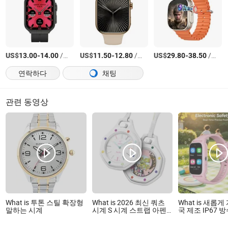
US$
-
/상품
US$
-
/상품
US$
-
/상품
13.00
14.00
11.50
12.80
29.80
38.50
연락하다
채팅
관련 동영상
What is 투톤 스틸 확장형
What is 2026 최신 쿼츠
What is 새롭
말하는 시계
시계 S 시계 스트랩 아펜&
국 제조 IP67 
스티 로얄 팝 복제품 시계
아동 친화적 GP
시계로 안전 구