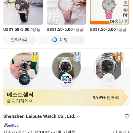
US$
-
/상품
US$
-
/상품
US$
-
/상품
1.50
5.00
1.50
5.00
1.50
5.00
연락하다
채팅
베스트셀러
9,999+ 판매력
금속 기계에서
Shenzhen Laipute Watch Co., Ltd.
제조사/공장
OEM/ODM
시계, 시계들
더 보기 +