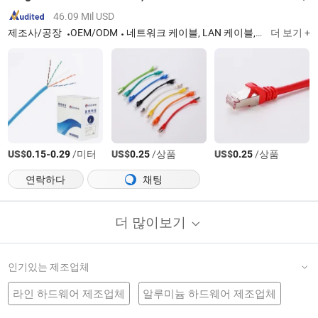
46.09 Mil USD
제조사/공장
OEM/ODM
네트워크 케이블, LAN 케이블, Cat5e, Cat6 케이블, 패치 코드
더 보기 +
US$
-
/미터
US$
/상품
US$
/상품
0.15
0.29
0.25
0.25
연락하다
채팅
더 많이보기
인기있는 제조업체
라인 하드웨어 제조업체
알루미늄 하드웨어 제조업체