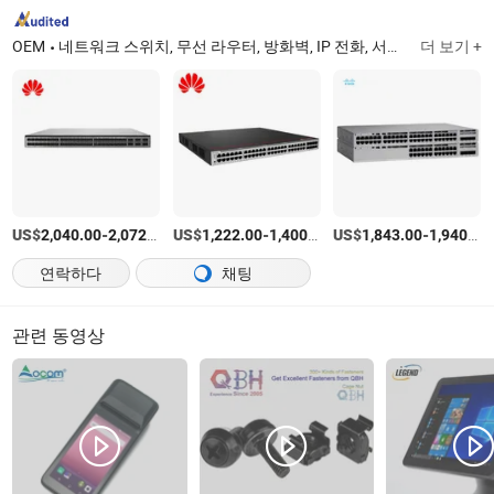
OEM
네트워크 스위치, 무선 라우터, 방화벽, IP 전화, 서버
Shanghai
더 보기 +
US$
-
/상품
US$
-
/상품
US$
-
2,040.00
2,072.00
1,222.00
1,400.00
1,843.00
1,940.00
연락하다
채팅
관련 동영상