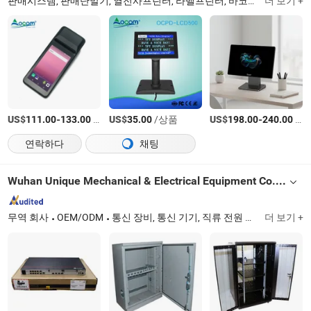
판매시스템, 판매단말기, 열전사프린터, 라벨프린터, 바코드스캐너, 현금서랍, 개인휴대단말기, 고객디스플레이, 돈계산기, 동전정리기
더 보기 +
US$
-
/상품
US$
/상품
US$
-
/상품
111.00
133.00
35.00
198.00
240.00
연락하다
채팅
Wuhan Unique Mechanical & Electrical Equipment Co., Ltd.
무역 회사
OEM/ODM
통신 장비, 통신 기기, 직류 전원 공급 장치, 통신 전원 공급 장치, 통신 정류기, 정류기 모듈, 무정전 전원 공급 장치 시스템, AGM 배터리, 광섬유 장비, 광섬유 재료
더 보기 +