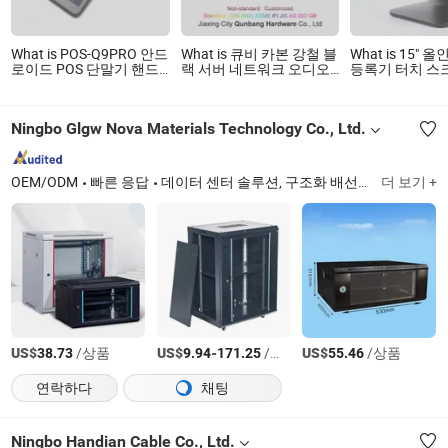
What is POS-Q9PRO 안드
What is 큐비 카본 강철 블
What is 15" 
로이드 POS 단말기 핸드
랙 서버 네트워크 오디오
등록기 터치 스크
헬드 미니 모바일 NFC
비디오 장비 랙 장착 장비
시스템 POS 
POS 하드웨어와 열전사
랙 브래킷 스탠드 케이지
프린터
볼트 너트 와셔 하드웨어
Ningbo Glgw Nova Materials Technology Co., Ltd.
OEM/ODM
빠른 응답
데이터 센터 솔루션, 구조화 배선 시스템, 광섬유 케이블, 네트워크 캐비닛, 패치 패널, 서버 랙, 전원 분배 장치, 키스톤 잭, LAN 케이블, 패치 코드
더 보기 +
US$
/상품
US$
-
/상품
US$
/상품
38.73
9.94
171.25
55.46
연락하다
채팅
Ningbo Handian Cable Co., Ltd.