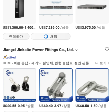
US$
-
/상품
US$
/상품
US$
/상품
1,300.00
1,400.00
7,236.00
3,975.00
연락하다
채팅
Jiangxi Jinkaite Power Fittings Co., Ltd.
ODM
빠른 응답
세라믹 절연체, 변형 클램프, 절연 관통 커넥터, 고분자 절연체, 단자 커넥터, 앵커 클램프, 구리 케이블 러그
더 보기 +
US$
-
/상품
US$
-
/상품
US$
-
/상품
0.55
0.95
0.40
3.97
0.50
1.50