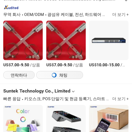
무역 회사
OEM/ODM
광섬유 케이블, 전선, 하드웨어 제품, 광섬유 테스트 장비, 융합 접합기, CATV 제품, GPON OLT, ONU, 미디어 변환기
더 보기 +
US$
-
/상품
US$
-
/상품
US$
-
/상품
7.00
9.50
7.00
9.50
10.00
15.00
연락하다
채팅
Suntek Technology Co., Limited
빠른 응답
키오스크, POS 단말기 및 현금 등록기, 스마트 모바일 POS, 얼굴 인식 단말기, 주방 디스플레이 시스템, 터치 스크린 모니터, 산업용 모니터/PC, 셀프 서비스 키오스크, 개인 디지털 보조기기, 인공지능 현금 등록기
더 보기 +