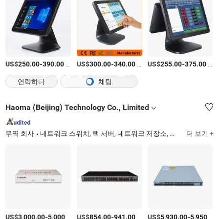
US$
-
/Piece
US$
-
/상품
US$
-
/Piece
250.00
390.00
300.00
340.00
255.00
375.00
연락하다
채팅
Haoma (Beijing) Technology Co., Limited
무역 회사
네트워크 스위치, 랙 서버, 네트워크 저장소, 방화벽 및 VPN, 무선 라우터, 무선 액세스 포인트
더 보기 +
US$
-
/상품
US$
-
/상품
US$
-
3,000.00
5,000.00
854.00
941.00
5,930.00
5,950.00