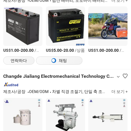
제조사/공장
OEM/ODM
납산 배터리, 오토바이 배터리, AGM 배터리, UPS 배터리, 태양광 배터리, 젤 배터리, VRLA 배터리, Opzv 배터리, 저장 배터리, SLA 배터리
더 보기 +
US$
-
/상품
US$
-
/상품
US$
-
/상품
1.00
200.00
5.00
20.00
1.00
200.00
연락하다
채팅
Changde Jialiang Electromechanical Technology Co., LTD
제조사/공장
OEM/ODM
차별 직경 조절기, 단일 축 조절기, 슬라이드 게이트 밸브, 진동 스크린, 회전 분급 체, 역류 냉각기, 텔레스코픽 벨트 컨베이어, 펄스 제트 집진기
더 보기 +