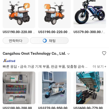
US$
-
/상품
US$
-
/상품
US$
-
/상품
190.00
220.00
190.00
220.00
79.00
300.00
연락하다
채팅
Cangzhou Onot Technology Co., Ltd.
빠른 응답
금속 가공 기계 부품, 판금 부품, 맞춤형 금속 가공, 차고, 풀 압축기 기계
더 보기 +
US$
-
/상품
US$
-
/상품
US$
-
/상품
100.00
200.00
270.00
950.00
600.00
779.00