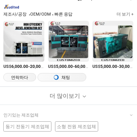
제조사/공장
OEM/ODM
빠른 응답
더 보기 +
US$
-
US$
/세트
-
US$
/세트
-
6,000.00
20,000.00
5,000.00
60,000.00
5,000.00
30,000.00
연락하다
채팅
더 많이보기
인기있는 제조업체
동기 전동기 제조업체
소형 전원 제조업체