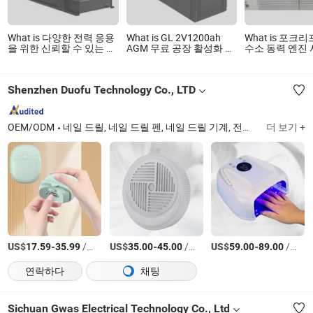
What is 다양한 전력 응용
What is GL 2V1200ah
What is 포크
을 위한 신뢰할 수 있는 스
AGM 무료 공장 활성화 전
수소 동력 엔진
탠포드 모터 솔루션
원 스포츠 충전식 납산 배
Hho 전원 생성
터리 모터용
터 엔진 펨연료
Shenzhen Duofu Technology Co., LTD
OEM/ODM
네일 드릴, 네일 드릴 펜, 네일 드릴 기계, 전기 네일 드릴, 미용실 장비, 무선 네일 드릴, 무선 네일 드릴 기계, 무선 네일 드릴, 충전식 네일 드릴
더 보기 +
US$
-
/상품
US$
-
/상품
US$
-
/상품
17.59
35.99
35.00
45.00
59.00
89.00
연락하다
채팅
Sichuan Gwas Electrical Technology Co., Ltd