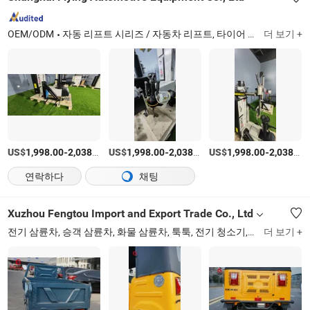
OEM/ODM
자동 리프트 시리즈 / 자동차 리프트, 타이어 체인저 시리즈, 휠 밸런서 시리즈, 트럭 타이어 체인저 시리즈, 3D 휠 얼라인너 시리즈, 유압 도구, 배기 추출기
더 보기 +
US$
-
/상품
US$
-
/상품
US$
-
1,998.00
2,038.00
1,998.00
2,038.00
1,998.00
2,038.00
연락하다
채팅
Xuzhou Fengtou Import and Export Trade Co., Ltd
전기 삼륜차, 승객 삼륜차, 화물 삼륜차, 툭툭, 전기 청소기, 전기 바닥 청소기, 골프 카트, 배달 카트
더 보기 +