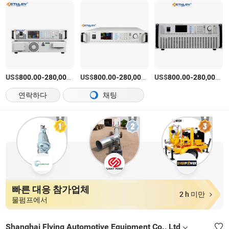
US$
-
US$
/unit
-
US$
/unit
-
800.00
280,000.00
800.00
280,000.00
800.00
280,000.00
연락하다
채팅
빠른 대응 참가업체
2 h 미만
물펌프에서
Shanghai Flying Automotive Equipment Co., Ltd