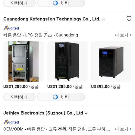
연락하다
채팅
Guangdong Kefengsi'en Technology Co., Ltd.
빠른 응답
UPS, 정밀 공조
Guangdong
더 보기 +
US$
/상품
US$
/상품
US$
/상품
1,285.00
1,285.00
92.00
연락하다
채팅
Jethley Electronics (Suzhou) Co., Ltd
OEM/ODM
빠른 응답
교류 전원, 직류 전원, 교류 부하, 직류 부하, 프로그래머블 교류 전원, 그리드 시뮬레이터, 양방향 직류 전원 공급 장치, 태양광 시뮬레이터, 배터리 시뮬레이터, 반섬락 시험 부하
더 보기 +