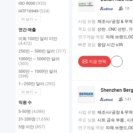
ISO 9000
(933)
18
IATF16949
(524)
더 보기
사업 유형:
제조사/공장 & 무역
주요 상품:
선반 , CNC 선반 , 가공 센터 , CNC 
연간 매출
연구개발 역량:
자체 브랜드,OD
미화 100만 달러 미만
(4,472)
빠른 응답:
응답 시간 ≤3h
250만 ~ 500만 달러
(317)
1000만 ~ 5000만 달러
지금 연락
(303)
500만 ~ 1000만 달러
(298)
1~250만 달러
(292)
Shenzhen Berge
더 보기
141
직원 수
5-50명
(4,086)
사업 유형:
제조사/공장 & 무역
51-200명
(1,659)
주요 상품:
시트 금속 부품 , 시트 금속 가공 , 레이저 절단 서비스 , 
5명 미만
(857)
연구개발 역량:
자체 브랜드,OD