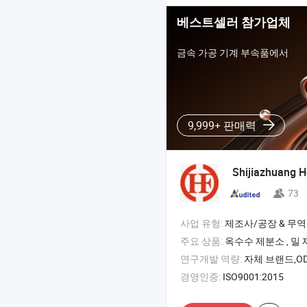
베스트셀러 참가업체
금속 가공 기계 부속품에서
9,999+ 판매력
Shijiazhuang H
73
사업 유형:
제조사/공장 & 무역
주요 상품:
옥수수 제분소 , 밀 제분소 , 옥수수 밀 , 
연구개발 역량:
자체 브랜드,OD
경영인증:
ISO9001:2015