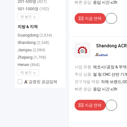
201-500명
(427)
빠른 응답:
응답 시간 ≤3h
501-1000명
(102)
더 보기
지금 연락
지방 & 지역
Guangdong
(2,834)
Shandong
(2,548)
Shandong ACR 
Jiangsu
(2,084)
Zhejiang
(1,798)
Henan
(864)
사업 유형:
제조사/공장 & 무역
더 보기
주요 상품:
씰 링 CNC 선반 기계 , 경사형 CNC 선반 기계 , CNC 밀링 기계 
연구개발 역량:
자체 브랜드,OD
검증된 공급업체
빠른 응답:
응답 시간 ≤3h
지금 연락