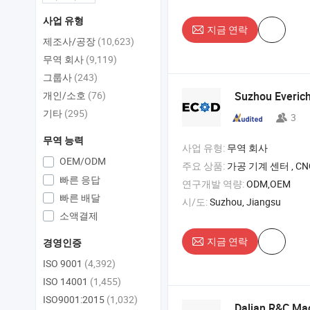
사업 유형
지금 연락
제조사/공장
(10,623)
무역 회사
(9,119)
그룹사
(243)
개인/소호
(76)
Suzhou Everich 
기타
(295)
3
무역 능력
사업 유형:
무역 회사
OEM/ODM
주요 상품:
가공 기계 센터 , CNC 가공 센
빠른 응답
연구개발 역량:
ODM,OEM
빠른 배달
시/도:
Suzhou, Jiangsu
소액결제
지금 연락
경영인증
ISO 9001
(4,392)
ISO 14001
(1,455)
ISO9001:2015
(1,032)
Dalian R&C Mac