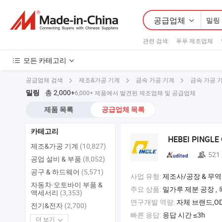
공급업체
관련 검색:
푸푸 제조업체
모든 카테고리
공급업체 검색
제조&가공 기계
금속 가공 기계
금속 가공 
총 2,000+
밀링
6,000+ 제품에서 발견된 제조업체 및 공급업체
제품 목록
공급업체 목록
카테고리
HEBEI PINGLE
제조&가공 기계
(10,827)
521
공업 설비 & 부품
(8,052)
공구 & 하드웨어
(5,571)
사업 유형:
제조사/공장 & 무역
자동차·오토바이 부품 &
주요 상품:
밀가루 제분 공장 , 옥수수
액세서리
(3,353)
연구개발 역량:
자체 브랜드,OD
전기&전자
(2,700)
빠른 응답:
응답 시간 ≤3h
더 보기