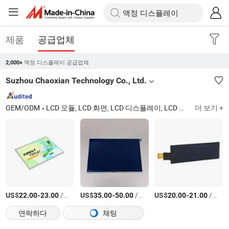
제품
공급업체
액정 디스플레이 공급업체
2,000+
Suzhou Chaoxian Technology Co., Ltd.
OEM/ODM
LCD 모듈, LCD 화면, LCD 디스플레이, LCD 모니터
더 보기 +
Shang
US$
-
/상품
US$
-
/상품
US$
-
/상품
22.00
23.00
35.00
50.00
20.00
21.00
연락하다
채팅