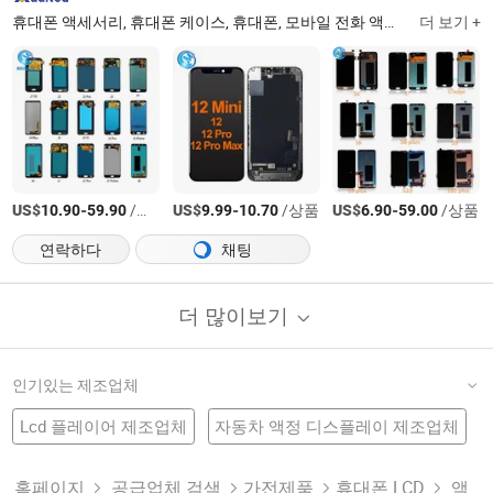
휴대폰 액세서리, 휴대폰 케이스, 휴대폰, 모바일 전화 액세서리, 휴대폰 액세서리, 휴대폰 부품, 전화기, 모바일 전화 LCD 및 디스플레이, 모바일 전화 하우징, 모바일 전화 플렉스 케이블
더 보기 +
US$
-
/상품
US$
-
/상품
US$
-
/상품
10.90
59.90
9.99
10.70
6.90
59.00
연락하다
채팅
더 많이보기
인기있는 제조업체
Lcd 플레이어 제조업체
자동차 액정 디스플레이 제조업체
휴대폰 부품 공장
Lcd 터치 스크린
Tft Lcd
터치 스크린 공장
터치 Lcd 모니터
Lcd 패널
Lcd 모듈 제조업체
휴대폰 Lcd 제조업체
홈페이지
공급업체 검색
가전제품
휴대폰 LCD
액