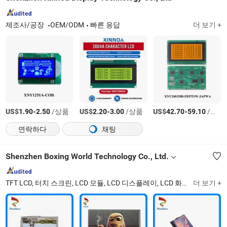
제조사/공장
OEM/ODM
빠른 응답
더 보기 +
US$
-
/상품
US$
-
/상품
US$
-
/상품
1.90
2.50
2.20
3.00
42.70
59.10
연락하다
채팅
Shenzhen Boxing World Technology Co., Ltd.
TFT LCD, 터치 스크린, LCD 모듈, LCD 디스플레이, LCD 화면, 안드로이드 보드, LCD 패널, OLED, OLED 디스플레이, 전자 종이
더 보기 +