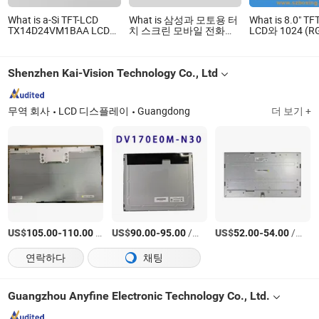
What is a-Si TFT-LCD
What is 삼성과 모토용 터
What is 8.0" 
TX14D24VM1BAA LCD
치 스크린 모바일 전화
LCD와 1024 (RG
패널 해상도
LCD
및 650 밝기
320(RGB)×240 5.7inch
Shenzhen Kai-Vision Technology Co., Ltd
무역 회사
LCD 디스플레이
Guangdong
더 보기 +
US$
-
/상품
US$
-
/상품
US$
-
/상품
105.00
110.00
90.00
95.00
52.00
54.00
연락하다
채팅
Guangzhou Anyfine Electronic Technology Co., Ltd.