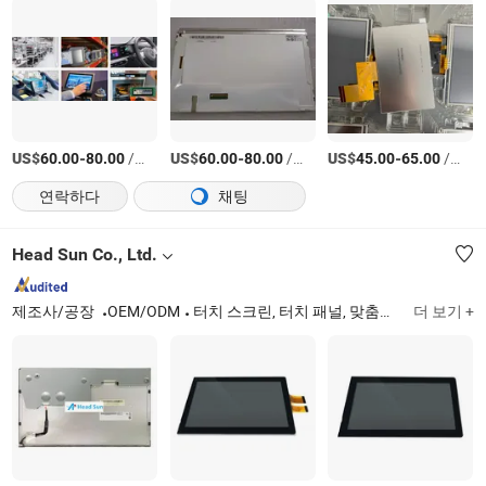
US$
-
/상품
US$
-
/상품
US$
-
/상품
60.00
80.00
60.00
80.00
45.00
65.00
연락하다
채팅
Head Sun Co., Ltd.
제조사/공장
OEM/ODM
터치 스크린, 터치 패널, 맞춤형 터치 패널, 맞춤형 터치 스크린, 터치 스크린 모니터, 곡면 터치 모니터, 스트레치 바 LCD 모니터
더 보기 +