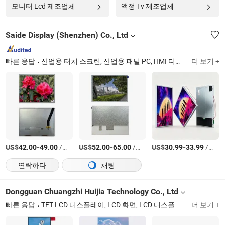
모니터 Lcd 제조업체
액정 Tv 제조업체
Saide Display (Shenzhen) Co., Ltd
빠른 응답
산업용 터치 스크린, 산업용 패널 PC, HMI 디스플레이, 오픈 프레임 모니터, 내구성 모니터, 방수 모니터, 햇빛 가독성 디스플레이, 의료용 터치 스크린 디스플레이, 해양용 터치 스크린 모니터, 산업용 LCD 모듈
더 보기 +
US$
-
/상품
US$
-
/상품
US$
-
/상품
42.00
49.00
52.00
65.00
30.99
33.99
연락하다
채팅
Dongguan Chuangzhi Huijia Technology Co., Ltd
빠른 응답
TFT LCD 디스플레이, LCD 화면, LCD 디스플레이, TFT LCD, 디스플레이 TFT, 터치 LCD, 스마트 LCD, 디지털 LCD 디스플레이, LCD 모듈, 그래픽 LCD
더 보기 +