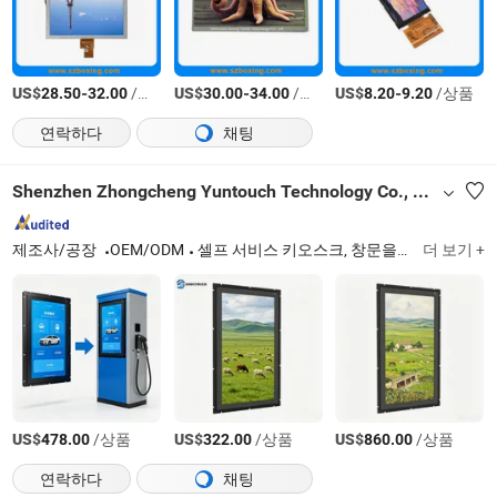
US$
-
/상품
US$
-
/상품
US$
-
/상품
28.50
32.00
30.00
34.00
8.20
9.20
연락하다
채팅
Shenzhen Zhongcheng Yuntouch Technology Co., Ltd.
제조사/공장
OEM/ODM
셀프 서비스 키오스크, 창문을 향한 디스플레이, 야외 디지털 사이니지
더 보기 +
US$
/상품
US$
/상품
US$
/상품
478.00
322.00
860.00
연락하다
채팅