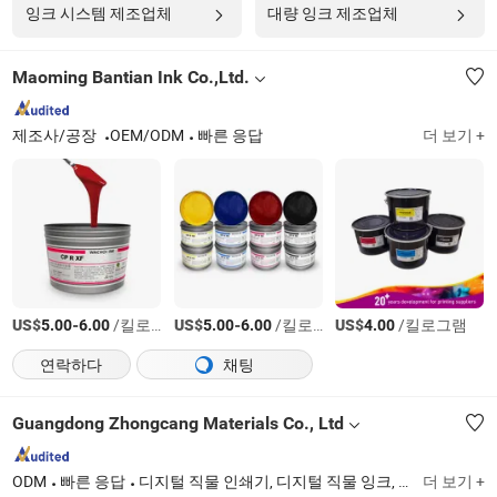
잉크 시스템 제조업체
대량 잉크 제조업체
Maoming Bantian Ink Co.,Ltd.
제조사/공장
OEM/ODM
빠른 응답
더 보기 +
US$
-
/킬로그램
US$
-
/킬로그램
US$
/킬로그램
5.00
6.00
5.00
6.00
4.00
연락하다
채팅
Guangdong Zhongcang Materials Co., Ltd
ODM
빠른 응답
디지털 직물 인쇄기, 디지털 직물 잉크, 전사 잉크, 에코 솔벤트 잉크, HP 데스크탑 잉크, 수지, 올리고머, 모노머
더 보기 +