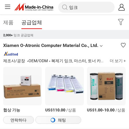
제품
공급업체
잉크 공급업체
2,000+
Xiamen O-Atronic Computer Material Co., Ltd.
제조사/공장
OEM/ODM
복제기 잉크, 마스터, 토너 카트리지
더 보기 +
협상 가능
US$
/상품
US$
-
/상품
110.00
1.00
10.00
연락하다
채팅