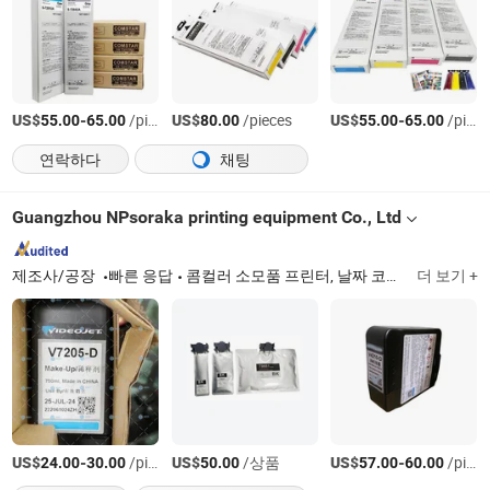
US$
-
/pieces
US$
/pieces
US$
-
/pieces
55.00
65.00
80.00
55.00
65.00
연락하다
채팅
Guangzhou NPsoraka printing equipment Co., Ltd
제조사/공장
빠른 응답
콤컬러 소모품 프린터, 날짜 코드 소모품 부품, 와이드 워크포스 잉크 카트리지, 복제기 소모품 부품, DTF 잉크 및 필름 파우더
더 보기 +
US$
-
/pieces
US$
/상품
US$
-
/pieces
24.00
30.00
50.00
57.00
60.00