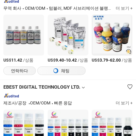
무역 회사
OEM/ODM
텀블러, MDF 서브리메이션 블랭크, 서브리메이션 블랭크, 티셔츠, 열 프레스, 티셔츠 인쇄 기계, 3D 서브리메이션 기계
더 보기 +
US$
/상품
US$
-
/상품
US$
-
/상품
11.42
9.40
10.42
3.79
62.00
연락하다
채팅
EBEST DIGITAL TECHNOLOGY LTD.
제조사/공장
OEM/ODM
빠른 응답
더 보기 +