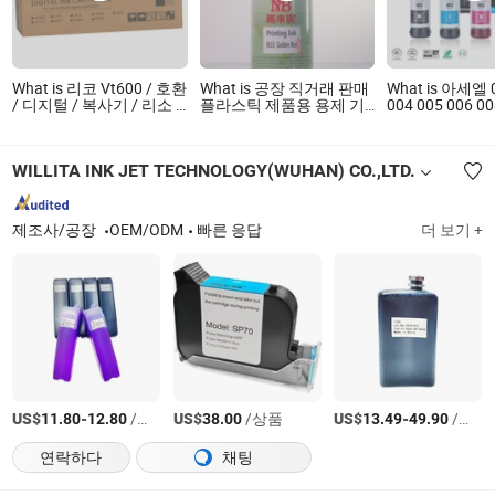
What is 리코 Vt600 / 호환
What is 공장 직거래 판매
What is 아세엘 
/ 디지털 / 복사기 / 리소 /
플라스틱 제품용 용제 기
004 005 006 00
듀플로 검정 잉크 (VT-
반 잉크
013 014 101 10
600)
110 112 113 11
502 504 512 52
WILLITA INK JET TECHNOLOGY(WUHAN) CO.,LTD.
542 672 673 6
프손 프린터용 
공장 가격
제조사/공장
OEM/ODM
빠른 응답
더 보기 +
US$
-
/상품
US$
/상품
US$
-
/상품
11.80
12.80
38.00
13.49
49.90
연락하다
채팅