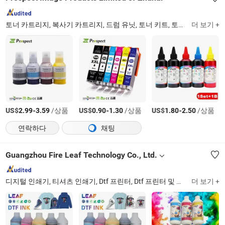
토너 카트리지, 복사기 카트리지, 드럼 유닛, 토너 키트, 토너 파우더, 잉크 카트리지, 리본 카트리지, 잉크
더 보기 +
US$
-
/상품
US$
-
/상품
US$
-
/상품
2.99
3.59
0.90
1.30
1.80
2.50
연락하다
채팅
Guangzhou Fire Leaf Technology Co., Ltd.
디지털 인쇄기, 티셔츠 인쇄기, Dtf 프린터, Dtf 프린터 및 파우더 쉐이커 일체형, Dtf 잉크, Dtf 필름, Dtf 파우더, 색소 잉크, 펫 필름, 섬유 프린터
더 보기 +