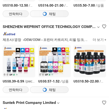
US$
-
/상품
US$
-
/상품
US$
-
/상품
10.00
12.50
16.00
21.00
5.50
7.00
연락하다
채팅
SHENZHEN WEPRINT OFFICE TECHNOLOGY COMPANY LIMITED
제조사/공장
OEM/ODM
프린터 카트리지, 리필 잉크, 잉크 카트리지, 토너 파우더, 토너 카트리지, 드럼 유닛, 프린트 헤드, 복사기 토너 카트리지, 퓨저 필름 슬리브, 퓨저 유닛
더 보기 +
US$
-
/pieces
US$
-
/상품
US$
-
/상품
0.39
0.59
0.57
1.52
10.50
22.00
연락하다
채팅
Suntek Print Company Limited