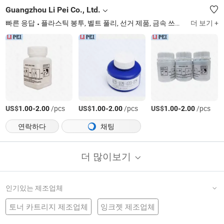
Guangzhou Li Pei Co., Ltd.
빠른 응답
플라스틱 봉투, 벨트 풀리, 선거 제품, 금속 쓰레기통
더 보기 +
Guang
US$
-
/pcs
US$
-
/pcs
US$
-
/pcs
1.00
2.00
1.00
2.00
1.00
2.00
연락하다
채팅
더 많이보기
인기있는 제조업체
토너 카트리지 제조업체
잉크젯 제조업체