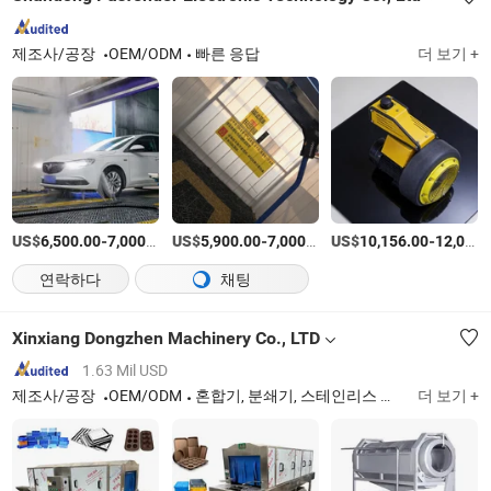
제조사/공장
OEM/ODM
빠른 응답
더 보기 +
US$
-
/상품
US$
-
/상품
US$
-
6,500.00
7,000.00
5,900.00
7,000.00
10,156.00
12,000.00
연락하다
채팅
Xinxiang Dongzhen Machinery Co., LTD
1.63 Mil USD
제조사/공장
OEM/ODM
혼합기, 분쇄기, 스테인리스 스틸 혼합 탱크, 진동 컨베이어, 나사 컨베이어, 진동 스크린, 트롬멜 스크린, 버킷 엘리베이터, 비누 바 생산 라인, 포장 기계
더 보기 +