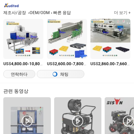
제조사/공장
OEM/ODM
빠른 응답
더 보기 +
US$
-
US$
/상품
-
/상품
US$
-
4,800.00
10,800.00
2,600.00
7,800.00
2,860.00
7,660.00
연락하다
채팅
관련 동영상