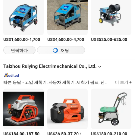
US$
-
/세트
US$
-
/세트
US$
-
/세트
1,600.00
1,700.00
4,600.00
4,700.00
525.00
625.00
연락하다
채팅
Taizhou Ruiying Electrimechanical Co., Ltd.
빠른 응답
고압 세척기, 자동차 세척기, 세척기 펌프, 진공 청소기, 폼 병, 분무기, 호스, 세척기 기타 부품
더 보기 +
US$
-
/상품
US$
-
/상품
US$
-
/상품
184.00
187.50
36.50
37.20
180.00
210.00