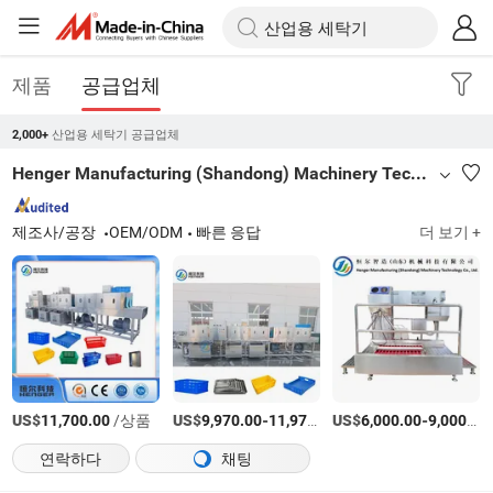
제품
공급업체
산업용 세탁기 공급업체
2,000+
Henger Manufacturing (Shandong) Machinery Technology Co., Ltd.
제조사/공장
OEM/ODM
빠른 응답
더 보기 +
US$
/상품
US$
-
US$
/상품
-
11,700.00
9,970.00
11,970.00
6,000.00
9,000.00
연락하다
채팅