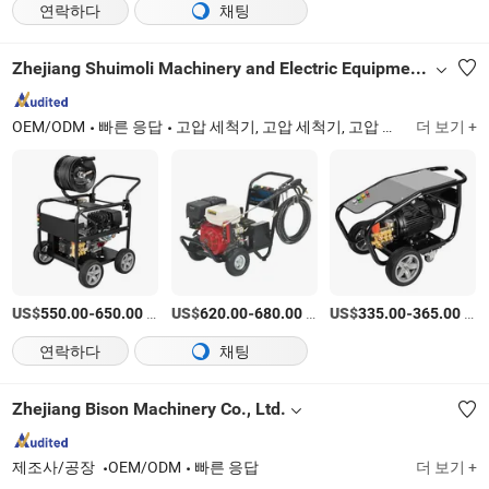
연락하다
채팅
Zhejiang Shuimoli Machinery and Electric Equipment Co., Ltd.
OEM/ODM
빠른 응답
고압 세척기, 고압 세척기, 고압 펌프, 자동차 미용 장비, 발전기, 용접기, 가솔린 독립형, 디젤 독립형, 펌프, 정원 기계
더 보기 +
US$
-
/상품
US$
-
/상품
US$
-
/상품
550.00
650.00
620.00
680.00
335.00
365.00
연락하다
채팅
Zhejiang Bison Machinery Co., Ltd.
제조사/공장
OEM/ODM
빠른 응답
더 보기 +