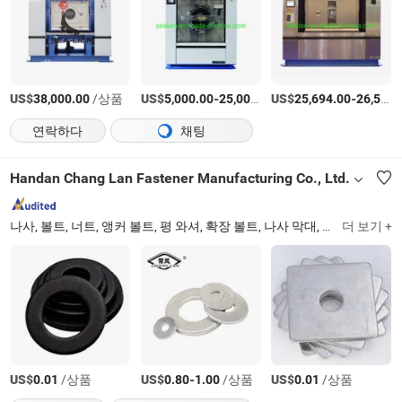
US$
/상품
US$
-
US$
/세트
-
38,000.00
5,000.00
25,000.00
25,694.00
26,580.00
연락하다
채팅
Handan Chang Lan Fastener Manufacturing Co., Ltd.
나사, 볼트, 너트, 앵커 볼트, 평 와셔, 확장 볼트, 나사 막대, 고강도 볼트, 자가 천공 나사, 드라이월 나사
더 보기 +
US$
/상품
US$
-
/상품
US$
/상품
0.01
0.80
1.00
0.01