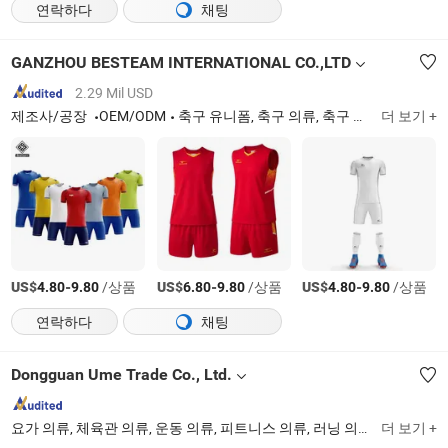
연락하다
채팅
GANZHOU BESTEAM INTERNATIONAL CO.,LTD
2.29 Mil USD
제조사/공장
OEM/ODM
축구 유니폼, 축구 의류, 축구 셔츠, 골키퍼, 풋볼 유니폼, 풋볼 셔츠, 심판, 맞춤 풋볼 키트
더 보기 +
US$
-
/상품
US$
-
/상품
US$
-
/상품
4.80
9.80
6.80
9.80
4.80
9.80
연락하다
채팅
Dongguan Ume Trade Co., Ltd.
요가 의류, 체육관 의류, 운동 의류, 피트니스 의류, 러닝 의류, 테니스 의류, 골프 의류, 필라테스 의류, 패션 피트니스, 스포츠웨어
더 보기 +