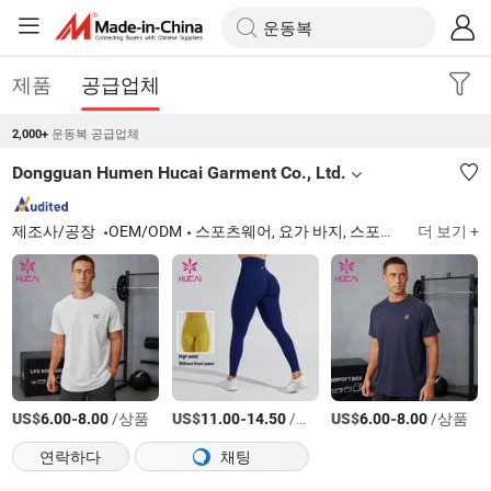
제품
공급업체
운동복 공급업체
2,000+
Dongguan Humen Hucai Garment Co., Ltd.
제조사/공장
OEM/ODM
스포츠웨어, 요가 바지, 스포츠 브라, 티셔츠
더 보기 +
US$
-
/상품
US$
-
/상품
US$
-
/상품
6.00
8.00
11.00
14.50
6.00
8.00
연락하다
채팅