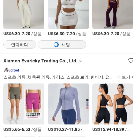
US$
-
/상품
US$
-
/상품
US$
-
/상품
6.30
7.20
6.30
7.20
6.30
7.20
연락하다
채팅
Xiamen Evaricky Trading Co., Ltd.
스포츠 의류, 체육관 의류, 레깅스, 스포츠 브라, 반바지, 요가 세트, 자켓, 탱크탑, 테니스 의류
더 보기 +
US$
-
/상품
US$
-
/상품
US$
-
/세트
5.66
6.53
10.27
11.85
15.94
18.39