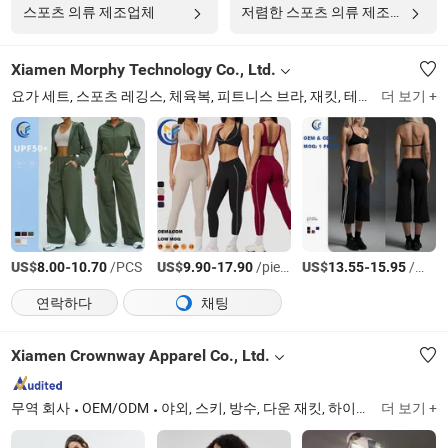
스포츠 의류 제조업체
저렴한 스포츠 의류 제조업체
Xiamen Morphy Technology Co., Ltd.
요가 세트, 스포츠 레깅스, 체육복, 피트니스 브라, 재킷, 테니스 드레스, 훈련복, 남성 티셔츠, 남성 반바지, 수영복
더 보기 +
US$
-
/PCS
US$
-
/piece
US$
-
/세트
8.00
10.70
9.90
17.90
13.55
15.95
연락하다
채팅
Xiamen Crownway Apparel Co., Ltd.
무역 회사
OEM/ODM
야외, 스키, 방수, 다운 재킷, 하이킹, 캠핑, 스키 바지, 요가, 체육관, 피트니스 의류
더 보기 +