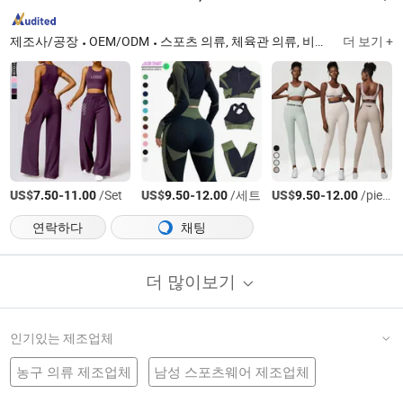
제조사/공장
OEM/ODM
스포츠 의류, 체육관 의류, 비키니, 요가 의류, 수영 의류
더 보기 +
US$
-
/Set
US$
-
/세트
US$
-
/piece
7.50
11.00
9.50
12.00
9.50
12.00
연락하다
채팅
더 많이보기
인기있는 제조업체
농구 의류 제조업체
남성 스포츠웨어 제조업체