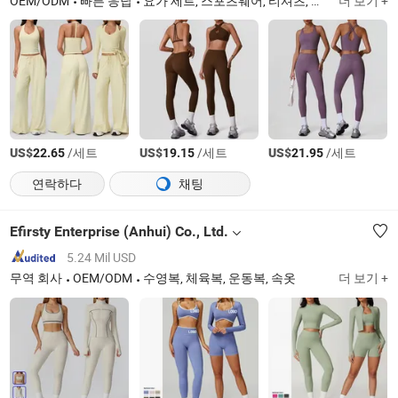
OEM/ODM
빠른 응답
요가 세트, 스포츠웨어, 티셔츠, 요가복, 운동복, 레깅스, 후드티, 축구 저지, 재킷, 여성 의류
더 보기 +
US$
/세트
US$
/세트
US$
/세트
22.65
19.15
21.95
연락하다
채팅
Efirsty Enterprise (Anhui) Co., Ltd.
5.24 Mil USD
무역 회사
OEM/ODM
수영복, 체육복, 운동복, 속옷
더 보기 +