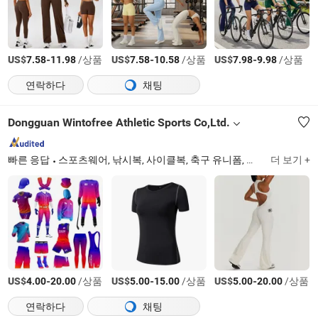
US$
-
/상품
US$
-
/상품
US$
-
/상품
7.58
11.98
7.58
10.58
7.98
9.98
연락하다
채팅
Dongguan Wintofree Athletic Sports Co,Ltd.
빠른 응답
스포츠웨어, 낚시복, 사이클복, 축구 유니폼, 농구 유니폼, 팔 슬리브, 야구 유니폼, 아이스하키 유니폼, 요가/체육관 피트니스
더 보기 +
US$
-
/상품
US$
-
/상품
US$
-
/상품
4.00
20.00
5.00
15.00
5.00
20.00
연락하다
채팅