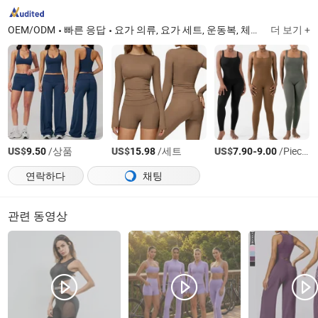
OEM/ODM
빠른 응답
요가 의류, 요가 세트, 운동복, 체육관 세트, 피트니스 의류, 요가 점프수트, 요가 브라, 요가 레깅스, 스키 의류, 아웃도어 의류
더 보기 +
US$
/상품
US$
/세트
US$
-
/Pieces
9.50
15.98
7.90
9.00
연락하다
채팅
관련 동영상