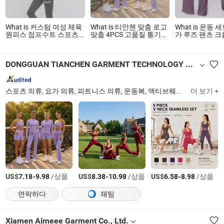
What is 커스텀 여성 체육
What is 티안첸 맞춤 로고
What is 운동 
원피스 점프수트 스포츠
맞춤 4PCS 고품질 통기성
가 루즈 팬츠 크
웨어 운동 피트니스 요가
운동 세트 체육관 의류 여
복 액티브웨어
의상 세트
성용, 스포츠 브라 + 피트
니스 풀오버 + 러닝 반바
DONGGUAN TIANCHEN GARMENT TECHNOLOGY CO., LTD.
지 + 플레어 요가 바지
스포츠 의류, 요가 의류, 피트니스 의류, 운동복, 액티브웨어, 체육관 의류, 스포츠 브라, 요가 바지, 해변 의류, 수영복
더 보기 +
US$
-
/상품
US$
-
/상품
US$
-
/상품
7.18
9.98
8.38
10.98
6.58
8.98
연락하다
채팅
Xiamen Aimeee Garment Co., Ltd.