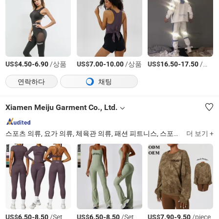
US$
-
/상품
US$
-
/상품
US$
-
/상품
4.50
6.90
7.00
10.00
16.50
17.50
연락하다
채팅
Xiamen Meiju Garment Co., Ltd.
스포츠 의류, 요가 의류, 체육관 의류, 패션 피트니스, 스포츠웨어, 후드티, 스포츠웨어 피트니스 의류, 트랙수트, 수영복, 남성 스포츠웨어
더 보기 +
US$
-
/Set
US$
-
/Set
US$
-
/piece
6.50
8.50
6.50
8.50
7.90
9.50