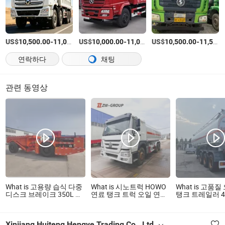
US$
-
US$
/상품
-
US$
/상품
-
10,500.00
11,000.00
10,000.00
11,000.00
10,500.00
11,500.00
연락하다
채팅
관련 동영상
What is 고용량 습식 다중
What is 시노트럭 HOWO
What is 고품
디스크 브레이크 350L 연
연료 탱크 트럭 오일 연료
탱크 트레일러 4
료 탱크 지하 덤프트럭
탱커 트럭 HOWO 25000
터 알루미늄 연
리터 연료 탱커 트럭 오일
럭 알루미늄 합
디젤 배달 탱크 트럭
럭의 저렴한 가
Xinjiang Huiteng Hengye Trading Co., Ltd.