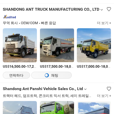
SHANDONG ANT TRUCK MANUFACTURING CO., LTD
무역 회사
OEM/ODM
빠른 응답
더 보기 +
US$
-
US$
/상품
-
US$
/상품
-
16,500.00
17,200.00
17,500.00
18,000.00
17,000.00
18,000.00
연락하다
채팅
Shandong Ant Panshi Vehicle Sales Co., Ltd
트랙터 헤드, 덤프트럭, 콘크리트 믹서 트럭, 세미 트레일러, 건설 기계, 특수 차량, 농업 차량, 액세서리, 툭툭, 굴착기
더 보기 +