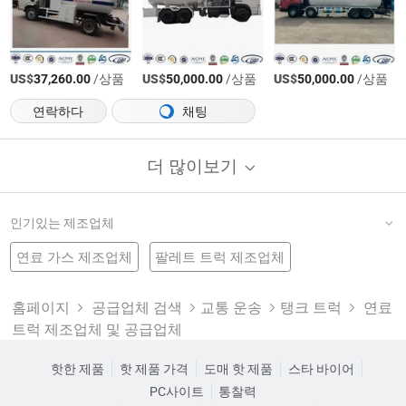
US$
/상품
US$
/상품
US$
/상품
37,260.00
50,000.00
50,000.00
연락하다
채팅
더 많이보기
인기있는 제조업체
연료 가스 제조업체
팔레트 트럭 제조업체
유틸리티 트럭 공장
중국 탱커
탱크 트럭
다이캐스트 트럭 공장
특수 트럭
창고 장비
하우 덤프트럭 제조업체
연료 운송 트럭 제조업체
홈페이지
공급업체 검색
교통 운송
탱크 트럭
연료
트럭 제조업체 및 공급업체
고체 연료 난로 공장
연료 탱커
중형 트럭 공장
연료 탱크 공장
연료 탱크 트럭 트레일러 제조업체
핫한 제품
핫 제품 가격
도매 핫 제품
스타 바이어
PC사이트
통찰력