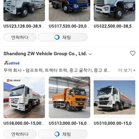
US$
-
US$
/상품
-
US$
/상품
-
23,128.00
38,958.00
17,520.00
20,000.00
22,500.00
38,500.00
연락하다
채팅
Shandong ZW Vehicle Group Co., Ltd.
무역 회사
덤프트럭, 트랙터 트럭, 중고 굴착기, 중고 로더, 중고 불도저, 중고 백호 로더, 세미 트레일러
더 보기 +
US$
-
US$
/상품
-
US$
/상품
-
8,000.00
15,000.00
13,000.00
16,000.00
10,000.00
15,000.00
연락하다
채팅