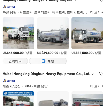
빠른 응답
덤프트럭, 트랙터트럭, 특수트럭, 크레인트럭, 박스트럭
더 보기 +
Xin
US$
/상품
US$
/상품
US$
/상품
46,000.00
39,600.00
38,500.00
연락하다
채팅
Hubei Hongxing Dingkun Heavy Equipment Co., Ltd.
제조사/공장
ODM
빠른 응답
더 보기 +