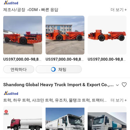
제조사/공장
ODM
빠른 응답
더 보기 +
US$
-
US$
/상품
-
US$
/상품
-
97,000.00
98,800.00
97,000.00
98,800.00
97,000.00
98,800.00
연락하다
채팅
Shandong Global Heavy Truck Import & Export Co., Ltd
트럭, 하우 트럭, 샤크만 트럭, 유조차, 물탱크 트럭, 트랙터 헤드, 세미 트레일러, 휠 로더, 굴착기, 고소 작업 차량
더 보기 +