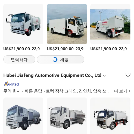
US$
-
US$
/상품
-
US$
/상품
-
21,900.00
23,900.00
21,900.00
23,900.00
21,900.00
23,900.00
연락하다
채팅
Hubei Jiafeng Automotive Equipment Co., Ltd
무역 회사
빠른 응답
트럭 장착 크레인, 견인차, 압축 쓰레기 수거 차량, 신선 우유 배달 차량, 음식물 쓰레기 수거 차량, 고소 작업 차량, 청소 진공 트럭, 탱커 트럭
더 보기 +