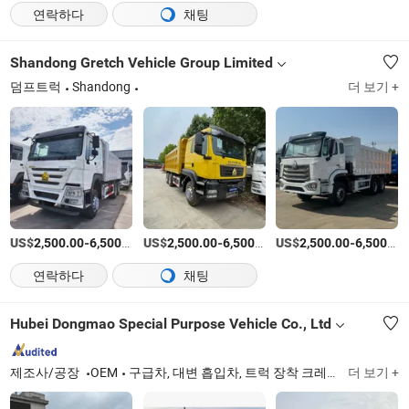
연락하다
채팅
Shandong Gretch Vehicle Group Limited
덤프트럭
Shandong
더 보기 +
US$
-
/상품
US$
-
/상품
US$
-
2,500.00
6,500.00
2,500.00
6,500.00
2,500.00
6,500.00
연락하다
채팅
Hubei Dongmao Special Purpose Vehicle Co., Ltd
제조사/공장
OEM
구급차, 대변 흡입차, 트럭 장착 크레인, 고소 작업 플랫폼 트럭, 스윙 암 쓰레기차, 냉장 트럭, 소방차, 물차, 압축 쓰레기차
더 보기 +