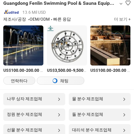
Guangdong Fenlin Swimming Pool & Sauna Equipment Co., Ltd.
13.6 Mil USD
제조사/공장
OEM/ODM
빠른 응답
더 보기 +
US$
-
/상품
US$
-
/세트
US$
-
/상품
100.00
200.00
3,500.00
9,500.00
100.00
200.00
연락하다
채팅
나무 상자 제조업체
물 분수 제조업체
정원 분수 제조업체
돌 분수 제조업체
선물 분수 제조업체
대리석 분수 제조업체