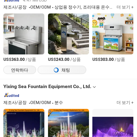
제조사/공장
OEM/ODM
상업용 정수기, 조리대용 온수 및 냉수 정수기, 바 카운터용 정수기, 야외 공공 수돗가, 끓는 물 히터, 커피 머신, 병입수 정수기, I
더 보기 +
US$
/상품
US$
/상품
US$
/상품
363.00
243.00
303.00
연락하다
채팅
Yixing Sea Fountain Equipment Co., Ltd.
제조사/공장
OEM/ODM
분수
더 보기 +