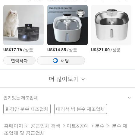
US$
/상품
US$
/상품
US$
/상품
17.76
14.85
21.00
연락하다
채팅
더 많이보기
인기있는 제조업체
화강암 분수 제조업체
대리석 벽 분수 제조업체
석조 조각 공장
음악 분수
정원 물 분수
조각상 공장
야외 물 분수
야외 분수 공장
분수 제품
테이블 분수 제조업체
조각된 분수 제조업체
홈페이지
공급업체 검색
아트&공예
분수
분수 제
조업체 및 공급업체
수영장 분수 공장
분수 세트
스테인리스 스틸 분수 공장
주철 분수 제조업체