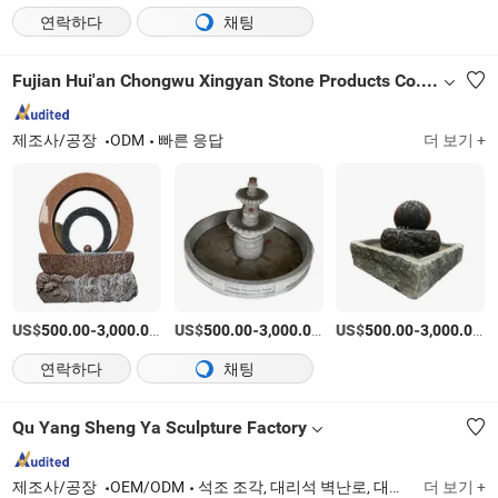
연락하다
채팅
Fujian Hui'an Chongwu Xingyan Stone Products Co., Ltd.
제조사/공장
ODM
빠른 응답
더 보기 +
US$
-
/상품
US$
-
/상품
US$
-
/
500.00
3,000.00
500.00
3,000.00
500.00
3,000.00
연락하다
채팅
Qu Yang Sheng Ya Sculpture Factory
제조사/공장
OEM/ODM
석조 조각, 대리석 벽난로, 대리석 분수, 동상, 화분과 화분, 테이블과 벤치, 동물, 대리석 슬랩, 기둥, 기둥
더 보기 +