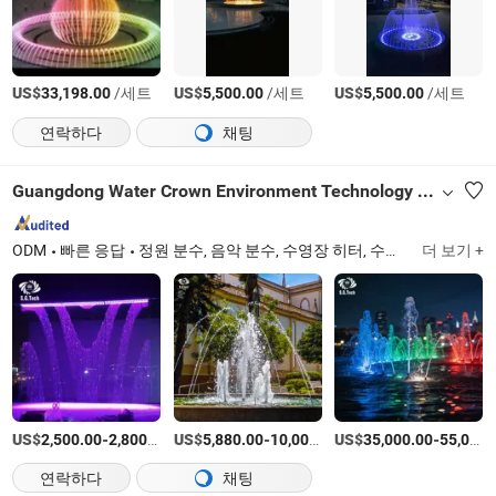
US$
/세트
US$
/세트
US$
/세트
33,198.00
5,500.00
5,500.00
연락하다
채팅
Guangdong Water Crown Environment Technology Co.,Ltd.
ODM
빠른 응답
정원 분수, 음악 분수, 수영장 히터, 수영장 폭포, 수영장 펌프, 수영장 필터, 수영장 라이너, 수영장 조명, 수영장 사다리, 머리핀
더 보기 +
US$
-
/미터
US$
-
US$
/세트
-
2,500.00
2,800.00
5,880.00
10,000.00
35,000.00
55,000.00
연락하다
채팅