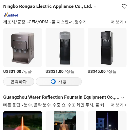
Ningbo Rongao Electric Appliance Co., Ltd.
제조사/공장
OEM/ODM
물 디스펜서, 정수기
더 보기 +
US$
/상품
US$
/상품
US$
/상품
31.00
31.00
45.00
연락하다
채팅
Guangzhou Water Reflection Fountain Equipment Co., Ltd.
빠른 응답
분수, 음악 분수, 수중 쇼, 수조 화면 투사, 물 커튼 투사, CNC 물 커튼, LED 스테인리스 스틸 수중 램프, 노즐, 에어로졸 분사기, 드라이 분수
더 보기 +