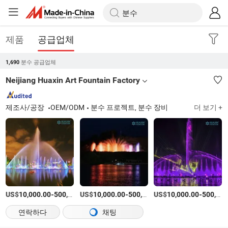
제품
공급업체
분수 공급업체
1,690
Neijiang Huaxin Art Fountain Factory
제조사/공장
OEM/ODM
분수 프로젝트, 분수 장비
더 보기 +
US$
-
US$
/세트
-
US$
/세트
-
10,000.00
500,000.00
10,000.00
500,000.00
10,000.00
500,000.00
연락하다
채팅