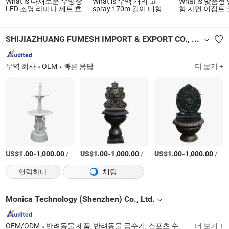
What is 다채로운 수영장
What is 수백 개의 고
What is 맞춤
LED 조명 라미나 제트 흐
spray 170m 길이 대형 음
형 자연 이집트
름 수경 분수
악 떠 있는 호수 분수
지 프랑스 대리
조각품 야외 물
로 조각한 홈 정
SHIJIAZHUANG FUMESH IMPORT & EXPORT CO., LTD.
수
무역 회사
OEM
빠른 응답
더 보기 +
US$
-
/상품
US$
-
/상품
US$
-
/상품
1.00
1,000.00
1.00
1,000.00
1.00
1,000.00
연락하다
채팅
Monica Technology (Shenzhen) Co., Ltd.
OEM/ODM
반려동물 제품, 반려동물 급수기, 스포츠 수리 제품, 미용 기기, 반려동물 일상 필수품, 전기 자극 제품, 야외 스포츠 제품, 광선 치료 미용 제품, 운동 회복 제품, 광선 치료 스포츠 재활 제품
더 보기 +