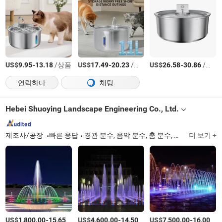
US$
-
/상품
US$
-
/상품
US$
-
/상품
9.95
13.18
17.49
20.23
26.58
30.86
연락하다
채팅
Hebei Shuoying Landscape Engineering Co., Ltd.
제조사/공장
빠른 응답
경관 분수, 음악 분수, 춤 분수, 대형 떠 있는 분수, 정원 분수, 안뜰 분수, 물 커튼 분수, 떠 있는 분수
더 보기 +
US$
-
US$
/세트
-
US$
/세트
-
1,800.00
15,650.00
4,600.00
14,500.00
7,500.00
16,000.00