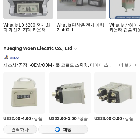
What is LD-6200 전자 화
What is 단상용 전자 계량
What is 상하
폐 계산기 지폐 카운터 기
기 400: 1
카운터 캡슐 카
계 역방향 급지 지폐 카운
Tj-12
터
Yueqing Woen Electric Co., Ltd
제조사/공장
OEM/ODM
풀 코르드 스위치, 타이머 스위치, 자기 접촉기
더 보기 +
US$
-
/상품
US$
-
/상품
US$
-
/상품
2.00
4.00
3.00
5.00
3.00
5.00
연락하다
채팅