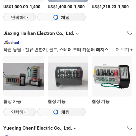
US$
-
/상품
US$
-
/상품
US$
-
1,000.00
1,400.00
1,400.00
1,500.00
1,218.23
1,500.00
연락하다
채팅
Jiaxing Haihan Electron Co., Ltd.
빠른 응답
전류 변환기, 션트, 스테퍼 모터 카운터 레지스터, 래치 릴레이, 로고스키 코일, 킬로와트시 미터, 열전 냉각 미니바, 흡수 냉각 미니바, 금고, 압축기 디스플레이 쿨러
더 보기 +
협상 가능
협상 가능
협상 가능
연락하다
채팅
Yueqing Chenf Electric Co., Ltd.