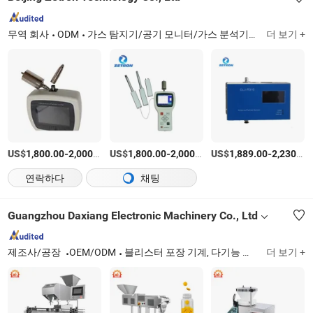
무역 회사
ODM
가스 탐지기/공기 모니터/가스 분석기/공기 분석기/가스 경보
더 보기 +
US$
-
/상품
US$
-
/상품
US$
-
1,800.00
2,000.00
1,800.00
2,000.00
1,889.00
2,230.00
연락하다
채팅
Guangzhou Daxiang Electronic Machinery Co., Ltd
제조사/공장
OEM/ODM
블리스터 포장 기계, 다기능 포장 기계, 정제 압축 기계, 캡슐 충전 기계, 알약 제조 기계, 분쇄 기계, 오일 압착 기계, 코팅 기계, 혼합 기계
더 보기 +