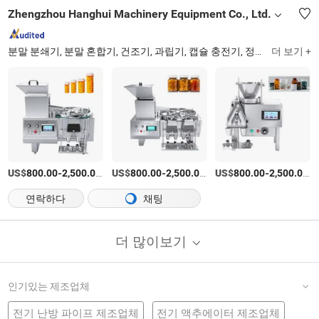
Zhengzhou Hanghui Machinery Equipment Co., Ltd.
분말 분쇄기, 분말 혼합기, 건조기, 과립기, 캡슐 충전기, 정제 압축기, 계수기, 코팅기, 블리스터 포장기, 분무 건조기
더 보기 +
US$
-
/세트
US$
-
/세트
US$
-
/
800.00
2,500.00
800.00
2,500.00
800.00
2,500.00
연락하다
채팅
더 많이보기
인기있는 제조업체
전기 난방 파이프 제조업체
전기 액추에이터 제조업체