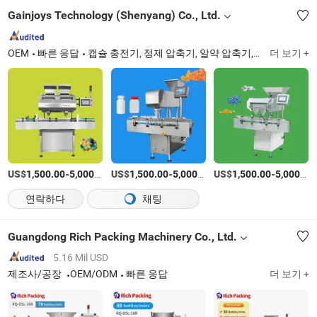
Gainjoys Technology (Shenyang) Co., Ltd.
OEM
빠른 응답
캡슐 충전기, 정제 압축기, 알약 압축기, 충전기, 블리스터 기계, 포장 기계, 라벨링 기계, 봉지 공급기, 캡슐 계수기
더 보기 +
US$
-
/상품
US$
-
/상품
US$
-
1,500.00
5,000.00
1,500.00
5,000.00
1,500.00
5,000.00
연락하다
채팅
Guangdong Rich Packing Machinery Co., Ltd.
5.16 Mil USD
제조사/공장
OEM/ODM
빠른 응답
더 보기 +