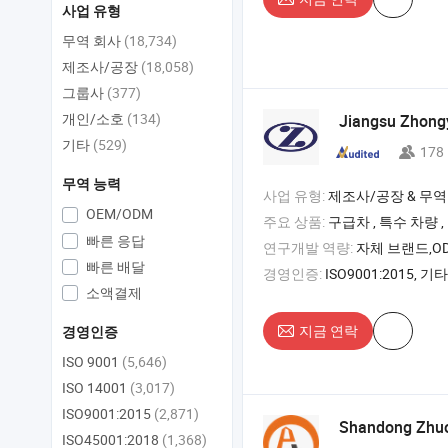
사업 유형
무역 회사
(18,734)
제조사/공장
(18,058)
그룹사
(377)
개인/소호
(134)
Jiangsu Zhongy
기타
(529)
178
무역 능력
사업 유형:
제조사/공장 & 무역
OEM/ODM
주요 상품:
구급차 , 특수 차량 
빠른 응답
연구개발 역량:
자체 브랜드,OD
빠른 배달
경영인증:
ISO9001:2015, 기타
소액결제
지금 연락
경영인증
ISO 9001
(5,646)
ISO 14001
(3,017)
ISO9001:2015
(2,871)
Shandong Zhuo
ISO45001:2018
(1,368)