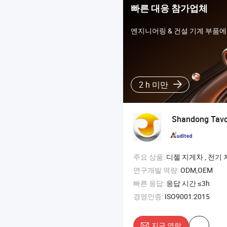
빠른 대응 참가업체
엔지니어링 & 건설 기계 부품
2 h 미만
Shandong Tavol
주요 상품:
디젤 지게차 , 전기 지게차 , 오프로드 지게차 ,
연구개발 역량:
ODM,OEM
빠른 응답:
응답 시간 ≤3h
경영인증:
ISO9001:2015
지금 연락