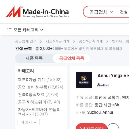
공급업체
모든 카테고리
공급업체 검색
제조&가공 기계
공정&건축 기계
엔지니어링 
총 2,000+
건설 공학
6,000+ 제품에서 발견된 제조업체 및 공급업체
제품 목록
공급업체 목록
카테고리
Anhui Yingxie 
제조&가공 기계
(15,802)
공업 설비 & 부품
(12,824)
건축&장식재료
(7,794)
주요 상품:
회전식 굴착기 , 엔지니어링 굴착기 , 중고 회전식 굴착
공구 & 하드웨어
(7,140)
빠른 응답:
응답 시간 ≤3h
자동차·오토바이 부품 &
시/도:
Suzhou, Anhui
액세서리
(5,047)
더 보기
지금 연락