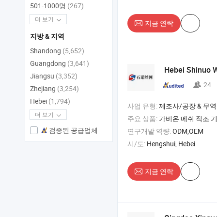
501-1000명
(267)
더 보기
지금 연락
지방 & 지역
Shandong
(5,652)
Guangdong
(3,641)
Hebei Shinuo W
Jiangsu
(3,352)
24
Zhejiang
(3,254)
Hebei
(1,794)
사업 유형:
제조사/공장 & 무역
더 보기
주요 상품:
가비온 메쉬 직조 기계 , 와이어 메쉬 직조 기
검증된 공급업체
연구개발 역량:
ODM,OEM
시/도:
Hengshui, Hebei
지금 연락