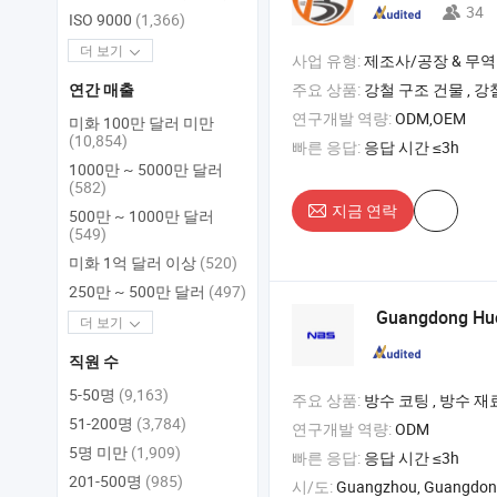
34
ISO 9000
(1,366)
더 보기
사업 유형:
제조사/공장 & 무역
주요 상품:
강철 구조 건물 , 강
연간 매출
연구개발 역량:
ODM,OEM
미화 100만 달러 미만
(10,854)
빠른 응답:
응답 시간 ≤3h
1000만 ~ 5000만 달러
(582)
지금 연락
500만 ~ 1000만 달러
(549)
미화 1억 달러 이상
(520)
250만 ~ 500만 달러
(497)
Guangdong Huol
더 보기
직원 수
5-50명
(9,163)
주요 상품:
방수 코팅 , 방수 재료 , 고무 방수 코팅 , K11 범용 방
51-200명
(3,784)
연구개발 역량:
ODM
5명 미만
(1,909)
빠른 응답:
응답 시간 ≤3h
201-500명
(985)
시/도:
Guangzhou, Guangdo