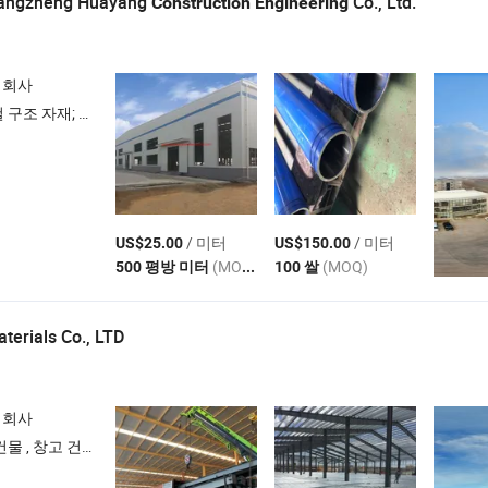
uangzheng Huayang
Co., Ltd.
Construction
Engineering
 회사
널; 컨테이너 하우스; 주조 철
/ 미터
/ 미터
US$25.00
US$150.00
(MOQ)
(MOQ)
500 평방 미터
100 쌀
erials Co., LTD
 회사
건설 건물 , 강철 구조 창고