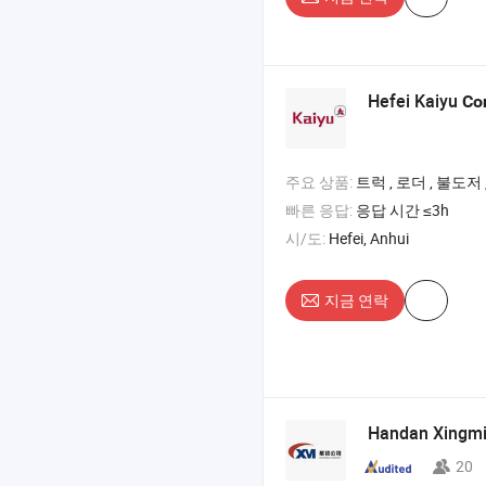
Hefei Kaiyu
Co
주요 상품:
트럭 , 로더 , 불도저 
빠른 응답:
응답 시간 ≤3h
시/도:
Hefei, Anhui
지금 연락
Handan Xingmi
20