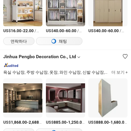
US$
-
/상품
US$
-
/상품
US$
-
/상품
16.00
22.00
40.00
60.00
40.00
60.00
연락하다
채팅
Jinhua Pengbo Decoration Co., Ltd
욕실 수납장, 주방 수납장, 옷장, 와인 수납장, 신발 수납장, 침실 옷장, TV 수납장, 내부 문, 스윙 도어 옷장
더 보기 +
US$
-
/세트
US$
-
/세트
US$
-
/
1,868.00
2,688.00
885.00
1,250.00
888.00
1,680.00