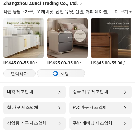
Zhangzhou Zunci Trading Co., Ltd.
빠른 응답
가구, TV 캐비닛, 선반 유닛, 선반, 커피 테이블, 애완동물 우리, 컴퓨터 책상, 사물함, 소파, 의자
더 보기 +
US$
-
/상품
US$
-
/상품
US$
-
/상품
45.00
55.00
25.00
35.00
45.00
55.00
연락하다
채팅
내각 제조업체
중국 가구 제조업체
철 가구 제조업체
Pvc 가구 제조업체
상업용 가구 제조업체
주방 캐비닛 제조업체