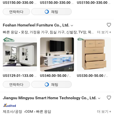
US$
-
/미터
US$
-
/미터
US$
-
/미터
150.00
330.00
150.00
330.00
150.00
330.00
연락하다
채팅
Foshan Homefeel Furniture Co., Ltd.
빠른 응답
옷장, 가정용 가구, 침실 가구, 신발장, TV장, 목재 가구, 포산 가구, 컴퓨터 책상
더 보기 +
US$
-
/상품
US$
-
/상품
US$
-
/상품
129.01
133.00
40.00
50.00
30.00
50.00
연락하다
채팅
Jiangsu Mingyou Smart Home Technology Co., Ltd.
제조사/공장
ODM
빠른 응답
더 보기 +