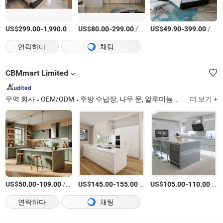
US$
-
/세트
US$
-
/세트
US$
-
/세트
299.00
1,990.00
80.00
299.00
49.90
399.00
연락하다
채팅
CBMmart Limited
무역 회사
OEM/ODM
주방 수납장, 나무 문, 알루미늄 창문 및 문, 계단, 옷장, 캐비닛, 차고 문, 난간 및 난간대, 가정용 가구, 소파
더 보기 +
US$
-
/미터
US$
-
/미터
US$
-
/미터
50.00
109.00
145.00
155.00
105.00
110.00
연락하다
채팅