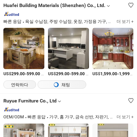
Huafei Building Materials (Shenzhen) Co., Ltd.
빠른 응답
욕실 수납장, 주방 수납장, 옷장, 가정용 가구, 옷장 수납장, 세탁 수납장, 책장, 와인 수납장, 팬트리 수납장, 나무 문
더 보기 +
US$
-
/세트
US$
-
/세트
US$
-
299.00
599.00
299.00
599.00
1,599.00
1,999.00
연락하다
채팅
Ruyue Furniture Co., Ltd
OEM/ODM
빠른 응답
가구, 홈 가구, 금속 선반, 자판기, 소파, 사무용 가구, 침실 가구, 사무용 의자, 의자, 라운지 의자
더 보기 +