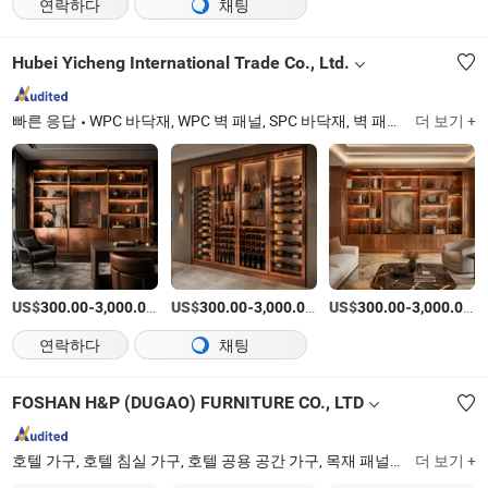
연락하다
채팅
Hubei Yicheng International Trade Co., Ltd.
빠른 응답
WPC 바닥재, WPC 벽 패널, SPC 바닥재, 벽 패널, SPC 벽 패널, 샌드위치 패널, 상승 바닥, WPC 울타리, SPC 바닥, WPC 바닥
더 보기 +
US$
-
/세트
US$
-
/세트
US$
-
/
300.00
3,000.00
300.00
3,000.00
300.00
3,000.00
연락하다
채팅
FOSHAN H&P (DUGAO) FURNITURE CO., LTD
호텔 가구, 호텔 침실 가구, 호텔 공용 공간 가구, 목재 패널 고정 가구, 빌라 가구, 아파트 가구, 레스토랑 가구, 호텔 FF&E 가구, 호텔 의자, 커피숍 가구
더 보기 +