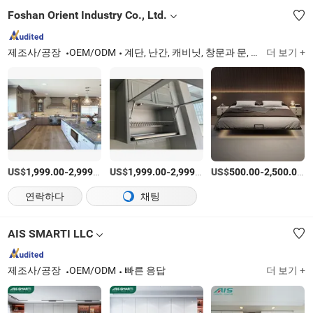
Foshan Orient Industry Co., Ltd.
제조사/공장
OEM/ODM
계단, 난간, 캐비닛, 창문과 문, 나무 문, 가구
더 보기 +
US$
-
/세트
US$
-
/세트
US$
-
/
1,999.00
2,999.00
1,999.00
2,999.00
500.00
2,500.00
연락하다
채팅
AIS SMARTI LLC
제조사/공장
OEM/ODM
빠른 응답
더 보기 +