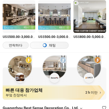
US$
-
/세트
US$
-
/세트
US$
-
/
500.00
3,000.00
500.00
3,000.00
800.00
5,000.00
연락하다
채팅
빠른 대응 참가업체
2 h 미만
부엌 찬장에서
Guangzhou Best Sense Decoration Co., Ltd.