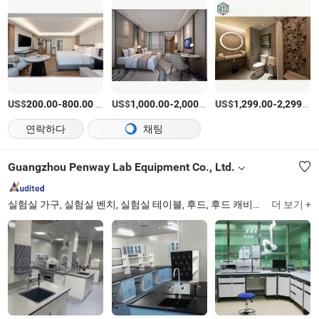
US$
-
/세트
US$
-
/세트
US$
-
200.00
800.00
1,000.00
2,000.00
1,299.00
2,299.00
연락하다
채팅
Guangzhou Penway Lab Equipment Co., Ltd.
실험실 가구, 실험실 벤치, 실험실 테이블, 후드, 후드 캐비닛, 실험실 건설, 실험실 디자인, 실험실 캐비닛, 실험실 장비
더 보기 +