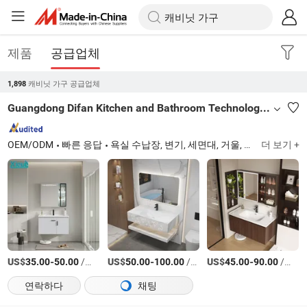
제품
공급업체
캐비닛 가구 공급업체
1,898
Guangdong Difan Kitchen and Bathroom Technology Co., Ltd.
OEM/ODM
빠른 응답
욕실 수납장, 변기, 세면대, 거울, 샤워기, 수도꼭지, 욕조 수납장, 욕실 세면대, 욕실 가구, 욕실
더 보기 +
US$
-
/세트
US$
-
/세트
US$
-
/세트
35.00
50.00
50.00
100.00
45.00
90.00
연락하다
채팅