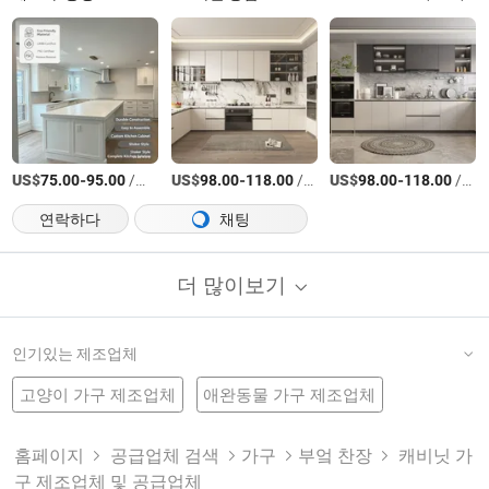
US$
-
/미터
US$
-
/미터
US$
-
/미터
75.00
95.00
98.00
118.00
98.00
118.00
연락하다
채팅
더 많이보기
인기있는 제조업체
고양이 가구 제조업체
애완동물 가구 제조업체
전통 가구 공장
욕실 수납장
나무 캐비닛
고전 가구 공장
강철 캐비닛
실험실 가구 공장
욕실 세면대
샤워 가구 제조업체
가구 제조업체
홈페이지
공급업체 검색
가구
부엌 찬장
캐비닛 가
구 제조업체 및 공급업체
주방 가구 공장
가구 제품
욕실 가구 공장
나무 캐비닛 가구 제조업체