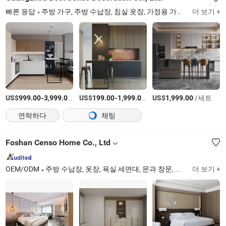
빠른 응답
주방 가구, 주방 수납장, 침실 옷장, 가정용 가구, 창문 문
더 보기 +
Gu
US$
-
/세트
US$
-
/세트
US$
/세트
999.00
3,999.00
199.00
1,999.00
1,999.00
연락하다
채팅
Foshan Censo Home Co., Ltd
OEM/ODM
주방 수납장, 옷장, 욕실 세면대, 문과 창문, 호텔 가구, 가정용 가구, 야외 가구
더 보기 +