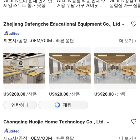
What is 도매 현대 인기 핫
What is 공장 직송 현대 주
What is 강철
세일 스위트 침대 옷장 소
거용 수납 가구 캐비닛 옷
실험실 가구 실
파 TV 캐비닛 나무 호텔 침
장 침실용
릭 상판
실 가구
(2500L*750W
색 및 오프 화이
Zhejiang Dafengche Educational Equipment Co., Ltd
제조사/공장
OEM/ODM
빠른 응답
더 보기 +
US$
/상품
US$
/상품
US$
/상품
200.00
20.00
20.00
연락하다
채팅
Chongqing Nuojie Home Technology Co., Ltd.
제조사/공장
OEM/ODM
빠른 응답
더 보기 +