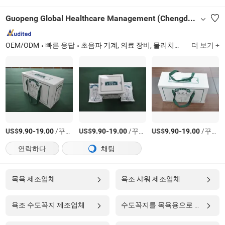
Guopeng Global Healthcare Management (Chengdu) Co., Ltd.
OEM/ODM
빠른 응답
초음파 기계, 의료 장비, 물리치료 장비, 주입 펌프, 일회용 장갑, 심전도 기계, 환자 모니터, 병원 침대, 의료 시뮬레이터, 내시경
더 보기 +
US$
-
/꾸러미
US$
-
/꾸러미
US$
-
/꾸러미
9.90
19.00
9.90
19.00
9.90
19.00
연락하다
채팅
목욕 제조업체
욕조 샤워 제조업체
욕조 수도꼭지 제조업체
수도꼭지를 목욕용으로 제조업체