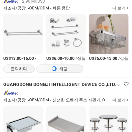
2.96 Mil USD
제조사/공장
OEM/ODM
빠른 응답
더 보기 +
US$
-
/상품
US$
-
/상품
US$
-
/상품
13.00
16.00
6.00
10.00
6.00
15.00
연락하다
채팅
GUANGDONG DONGJI INTELLIGENT DEVICE CO.,LTD.
제조사/공장
OEM/ODM
신선한 오렌지 주스 자판기, OEM ODM 지능형 자판기, 스마트 소포 보관함, 세차기, 판금 가공, 판금 기계 하우징 조립 가공, 레이저 절단
더 보기 +