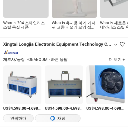
What is 304 스테인리스
What is 휴대용 아기 기저
What is 새로
스틸 욕실 제품
귀 교환대 오리 모양 접이
테인리스 스틸 
식 아기 포옹 목욕 받침대
서 있는 타워 샤워 선반 아
기 목욕 제품
Xingtai Longjia Electronic Equipment Technology Co., Ltd
제조사/공장
OEM/ODM
빠른 응답
더 보기 +
US$
-
/상품
US$
-
/상품
US$
-
4,598.00
4,698.00
4,598.00
4,698.00
4,598.00
4,698.00
연락하다
채팅