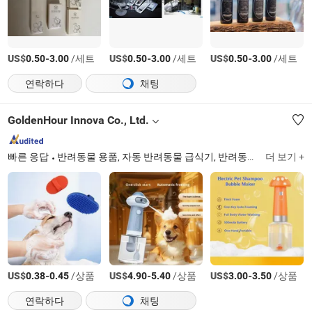
US$
-
/세트
US$
-
/세트
US$
-
/세트
0.50
3.00
0.50
3.00
0.50
3.00
연락하다
채팅
GoldenHour Innova Co., Ltd.
빠른 응답
반려동물 용품, 자동 반려동물 급식기, 반려동물 물 디스펜서, 반려동물 장난감, 강아지 훈련 패드, 반려동물 목걸이, 반려동물 캐리어, 자동 청소 고양이 화장실, 반려동물 훈련기, 반려동물 공기 청정기
더 보기 +
US$
-
/상품
US$
-
/상품
US$
-
/상품
0.38
0.45
4.90
5.40
3.00
3.50
연락하다
채팅