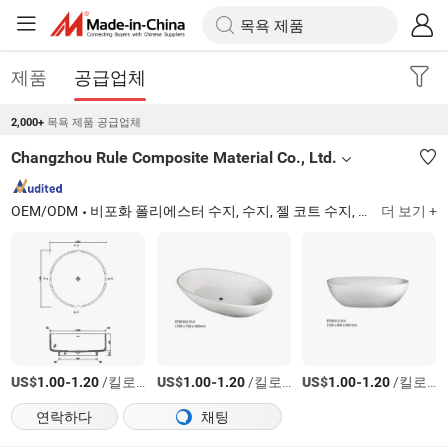
제품
공급업체
목욕 제품 공급업체
2,000+
Changzhou Rule Composite Material Co., Ltd.
OEM/ODM
비포화 폴리에스터 수지, 수지, 젤 코트 수지, 비닐 에스터 수지, SMC, BMC, 유리섬유 조합 매트, 유리섬유, 유리섬유 천 및 직조 로빙, 유리섬유 다중 방향 직물
더 보기 +
US$
-
/킬로그램
US$
-
/킬로그램
US$
-
/킬로그램
1.00
1.20
1.00
1.20
1.00
1.20
연락하다
채팅