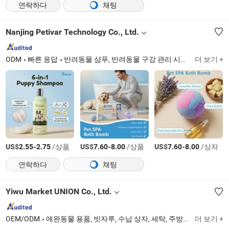
연락하다
채팅
Nanjing Petivar Technology Co., Ltd.
ODM
빠른 응답
반려동물 샴푸, 반려동물 구강 관리 시리즈, 반려동물 털 청소 시리즈, 반려동물 바디 케어 시리즈, 반려동물 물티슈 시리즈, 탈취제 시리즈, 기타 반려동물 제품 시리즈
더 보기 +
US$
-
/상품
US$
-
/상품
US$
-
/상자
2.55
2.75
7.60
8.00
7.60
8.00
연락하다
채팅
Yiwu Market UNION Co., Ltd.
OEM/ODM
애완동물 용품, 빗자루, 수납 상자, 세탁, 주방용품, 개인 관리
더 보기 +