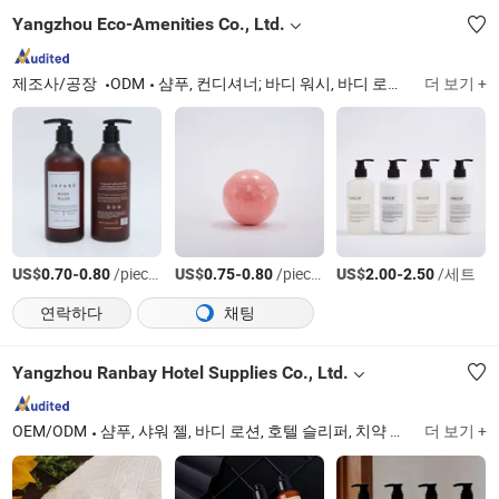
Yangzhou Eco-Amenities Co., Ltd.
제조사/공장
ODM
샴푸, 컨디셔너; 바디 워시, 바디 로션; 핸드 워시, 핸드 로션; 구강 세정제; 면도 크림; 비누; 물티슈; 식기 세척 세제, 식기 세척 탭; 세탁 세제
더 보기 +
US$
-
/pieces
US$
-
/pieces
US$
-
/세트
0.70
0.80
0.75
0.80
2.00
2.50
연락하다
채팅
Yangzhou Ranbay Hotel Supplies Co., Ltd.
OEM/ODM
샴푸, 샤워 젤, 바디 로션, 호텔 슬리퍼, 치약 세트, 호텔 어메니티, 호텔 화장품, 호텔 세면도구, 일회용 용품, 환대 용품
더 보기 +