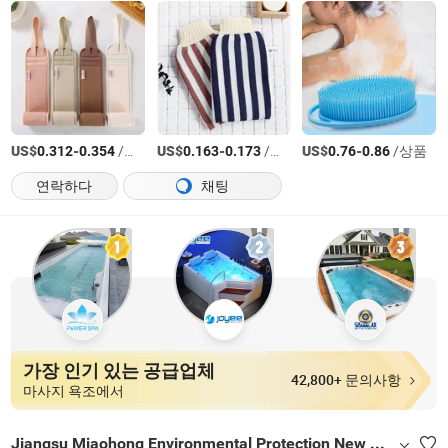
US$
-
/상품
US$
-
/상품
US$
-
/상품
0.312
0.354
0.163
0.173
0.76
0.86
연락하다
채팅
가장 인기 있는 공급업체
42,800+ 문의사항
마사지 욕조에서
Jiangsu Miaohong Environmental Protection New Material Co., Ltd.