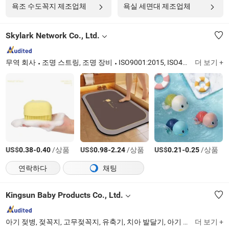
욕조 수도꼭지 제조업체
욕실 세면대 제조업체
Skylark Network Co., Ltd.
무역 회사
조명 스트링, 조명 장비
ISO9001:2015, ISO45001:2018, ISO14001
더 보기 +
US$
-
/상품
US$
-
/상품
US$
-
/상품
0.38
0.40
0.98
2.24
0.21
0.25
연락하다
채팅
Kingsun Baby Products Co., Ltd.
아기 젖병, 젖꼭지, 고무젖꼭지, 유축기, 치아 발달기, 아기 물병, 코 흡입기, 아기 식사 세트, 아기 용품, 수유 용품
더 보기 +