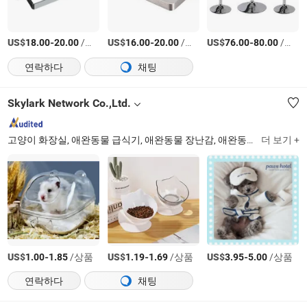
US$
-
/상품
US$
-
/상품
US$
-
/상품
18.00
20.00
16.00
20.00
76.00
80.00
연락하다
채팅
Skylark Network Co.,Ltd.
고양이 화장실, 애완동물 급식기, 애완동물 장난감, 애완동물 옷, 애완동물 침대, 애완동물 가방, 저장 통, 플라스틱 저장, 저장 선반, 도시락 상자
더 보기 +
US$
-
/상품
US$
-
/상품
US$
-
/상품
1.00
1.85
1.19
1.69
3.95
5.00
연락하다
채팅