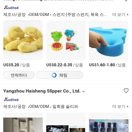
제조사/공장
OEM/ODM
스펀지 (주방 스펀지, 목욕 스펀지, 자동차 세척 스펀지, 나노 스펀지, 셀룰로오스 스펀지)
더 보기 +
US$
/상품
US$
-
/상품
US$
-
/상품
5.20
0.22
0.35
1.60
1.80
연락하다
채팅
Yangzhou Haisheng Slipper Co., Ltd.
제조사/공장
OEM/ODM
일회용 슬리퍼
더 보기 +