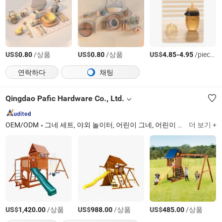
US$
/상품
US$
/상품
US$
-
/pieces
0.80
0.80
4.85
4.95
연락하다
채팅
Qingdao Pafic Hardware Co., Ltd.
OEM/ODM
그네 세트, 야외 놀이터, 어린이 그네, 어린이 미끄럼틀, 그네 세트 액세서리, 야외 피트니스
더 보기 +
US$
/상품
US$
/상품
US$
/상품
1,420.00
988.00
485.00