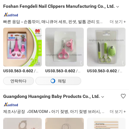
Foshan Fengdeli Nail Clippers Manufacturing Co., Ltd.
빠른 응답
손톱깎이, 매니큐어 세트, 핀셋, 발톱 관리 도구, 아기 선물, 가위, 뷰티 세트, 열쇠고리, 손톱 파일, 프로모션 선물
더 보기 +
US$
-
/상품
US$
-
/상품
US$
-
/상품
0.563
0.602
0.563
0.602
0.563
0.602
연락하다
채팅
Guangdong Huangxing Baby Products Co., Ltd.
제조사/공장
OEM/ODM
아기 젖병, 아기 젖병 브러시, 물병
더 보기 +