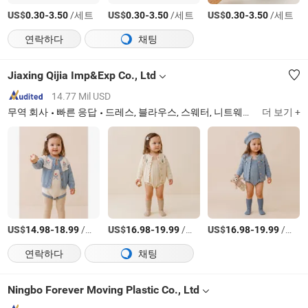
US$
-
/세트
US$
-
/세트
US$
-
/세트
0.30
3.50
0.30
3.50
0.30
3.50
연락하다
채팅
Jiaxing Qijia Imp&Exp Co., Ltd
14.77 Mil USD
무역 회사
빠른 응답
드레스, 블라우스, 스웨터, 니트웨어, 바지, 직물
더 보기 +
US$
-
/상품
US$
-
/상품
US$
-
/상품
14.98
18.99
16.98
19.99
16.98
19.99
연락하다
채팅
Ningbo Forever Moving Plastic Co., Ltd