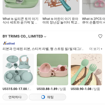
What is 실리콘 토끼 아기
What is 어린이 아기 유아
What is 2PCS
식사 세트와 숟가락 및 포
야외 장난감 놀이터 학교
큐어 손톱깎이 
크
공원 정원 상업용 뒷마당
스터 카드 팩
나무 야외 그네 세트
BY TRIMS CO., LIMITED
리본과 인쇄된 리본, 스티커 라벨, 행 스트링 씰/씰 태그/행 태그 스트링, 직조 라벨, 면 테이프, 고무줄, 손톱 파일, 랜야드, 버튼, 지퍼
더 보기 +
US$
-
/상품
US$
-
/상품
US$
-
/상품
15.00
17.00
0.88
1.89
0.90
1.08
연락하다
채팅