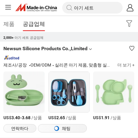
제품
공급업체
아기 세트 공급업체
2,000+
Newsun Silicone Products Co.,Limited
제조사/공장
OEM/ODM
실리콘 아기 제품, 맞춤형 실리콘 제품, 맞춤형 실리콘 몰드, 실리콘 아기 장난감, 실리콘 아기 병, 실리콘 주방용품, 플라스틱 제품, 실리콘 아기 식사 세트, 실리콘 고무젖꼭지
더 보기 +
US$
-
/상품
US$
/상품
US$
/상품
3.40
3.68
2.65
1.91
연락하다
채팅