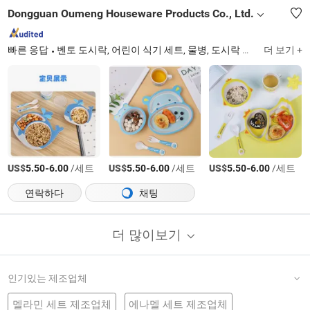
Dongguan Oumeng Houseware Products Co., Ltd.
빠른 응답
벤토 도시락, 어린이 식기 세트, 물병, 도시락 가방, 보관 상자, 멜라민 제품, 음식 용기, 젓가락, 벤토
더 보기 +
US$
-
/세트
US$
-
/세트
US$
-
/세트
5.50
6.00
5.50
6.00
5.50
6.00
연락하다
채팅
더 많이보기
인기있는 제조업체
멜라민 세트 제조업체
에나멜 세트 제조업체