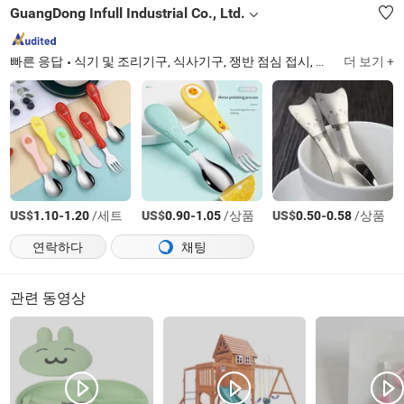
GuangDong Infull Industrial Co., Ltd.
빠른 응답
식기 및 조리기구, 식사기구, 쟁반 점심 접시, 도자기 식기, 주방용품, 베이킹 및 제과 도구, 주방 칼, 주방 도구, 바용품, 음료기구
더 보기 +
US$
-
/세트
US$
-
/상품
US$
-
/상품
1.10
1.20
0.90
1.05
0.50
0.58
연락하다
채팅
관련 동영상