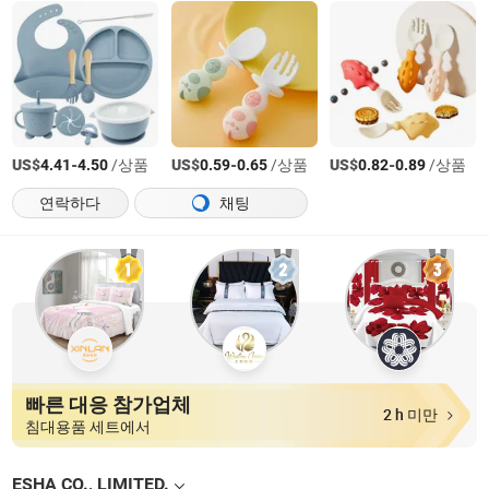
US$
-
/상품
US$
-
/상품
US$
-
/상품
4.41
4.50
0.59
0.65
0.82
0.89
연락하다
채팅
빠른 대응 참가업체
2 h 미만
침대용품 세트에서
ESHA CO., LIMITED.