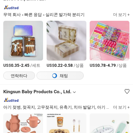
무역 회사
빠른 응답
실리콘 발가락 분리기
더 보기 +
US$
-
/세트
US$
-
/상품
US$
-
/상품
0.35
2.45
0.22
0.58
0.78
4.79
연락하다
채팅
Kingsun Baby Products Co., Ltd.
아기 젖병, 젖꼭지, 고무젖꼭지, 유축기, 치아 발달기, 아기 물병, 코 흡입기, 아기 식사 세트, 아기 용품, 수유 용품
더 보기 +