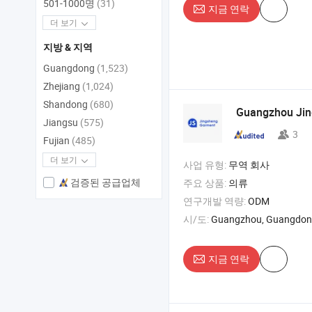
501-1000명
(31)
지금 연락
더 보기
지방 & 지역
Guangdong
(1,523)
Zhejiang
(1,024)
Shandong
(680)
Guangzhou Ji
Jiangsu
(575)
3
Fujian
(485)
더 보기
사업 유형:
무역 회사
검증된 공급업체
주요 상품:
의류
연구개발 역량:
ODM
시/도:
Guangzhou, Guangdo
지금 연락