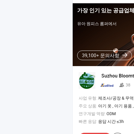
가장 인기 있는 공급업
유아 원피스 롬퍼에서
39,100+ 문의사항
Suzhou Bloomt
38
사업 유형:
제조사/공장 & 무역
주요 상품:
아기 옷 , 아기 용품 
연구개발 역량:
ODM
빠른 응답:
응답 시간 ≤3h