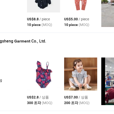
/ piece
/ piece
US$8.8
US$5.00
(MOQ)
(MOQ)
10 piece
10 piece
ngsheng
Co., Ltd.
Garment
ng
/ 상품
/ 상품
US$2.8
US$7.00
(MOQ)
(MOQ)
300 조각
200 조각