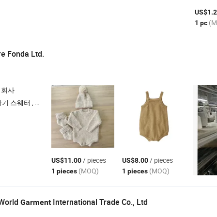
US$1.2
(M
1 pc
e Fonda Ltd.
 회사
 면 티셔츠 , 유기농 면 의류
/ pieces
/ pieces
US$11.00
US$8.00
(MOQ)
(MOQ)
1 pieces
1 pieces
 World
International Trade Co., Ltd
Garment