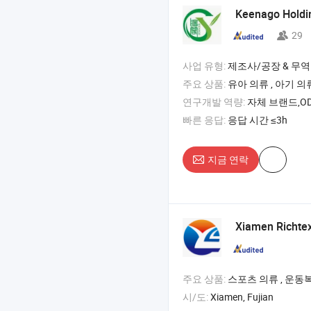
Keenago Holdi
29
사업 유형:
제조사/공장 & 무역
주요 상품:
유아 의류 , 아기 의류 , 아동
연구개발 역량:
자체 브랜드,OD
빠른 응답:
응답 시간 ≤3h
지금 연락
Xiamen Richte
주요 상품:
스포츠 의류 , 운동복 , 수영복
시/도:
Xiamen, Fujian