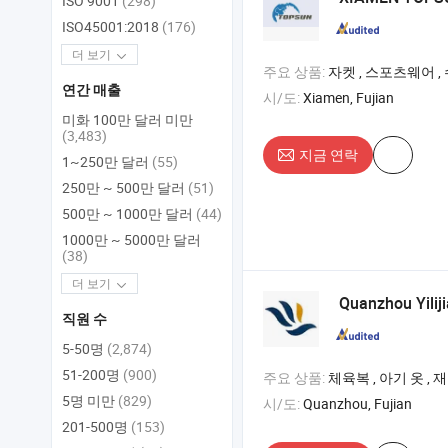
ISO 9001
(298)
ISO45001:2018
(176)
더 보기
주요 상품:
자켓 , 스포츠웨어 , 수영복
연간 매출
시/도:
Xiamen, Fujian
미화 100만 달러 미만
(3,483)
지금 연락
1~250만 달러
(55)
250만 ~ 500만 달러
(51)
500만 ~ 1000만 달러
(44)
1000만 ~ 5000만 달러
(38)
더 보기
Quanzhou Yiliji
직원 수
5-50명
(2,874)
51-200명
(900)
주요 상품:
체육복 , 아기 옷 , 재킷 
5명 미만
(829)
시/도:
Quanzhou, Fujian
201-500명
(153)