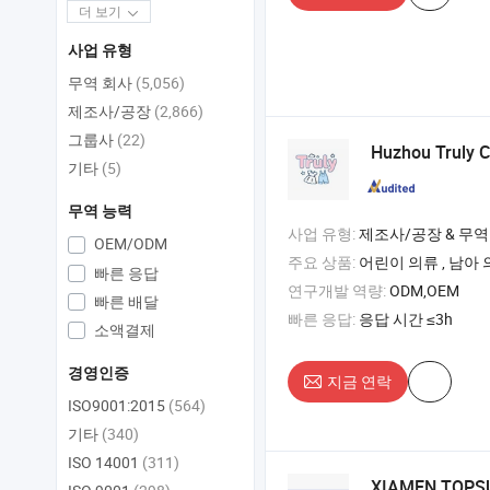
더 보기
사업 유형
무역 회사
(5,056)
제조사/공장
(2,866)
그룹사
(22)
Huzhou Truly Cl
기타
(5)
무역 능력
사업 유형:
제조사/공장 & 무역
OEM/ODM
주요 상품:
어린이 의류 , 남아 의류 , 어린이 다운 재킷 
빠른 응답
연구개발 역량:
ODM,OEM
빠른 배달
빠른 응답:
응답 시간 ≤3h
소액결제
경영인증
지금 연락
ISO9001:2015
(564)
기타
(340)
ISO 14001
(311)
XIAMEN TOPSU