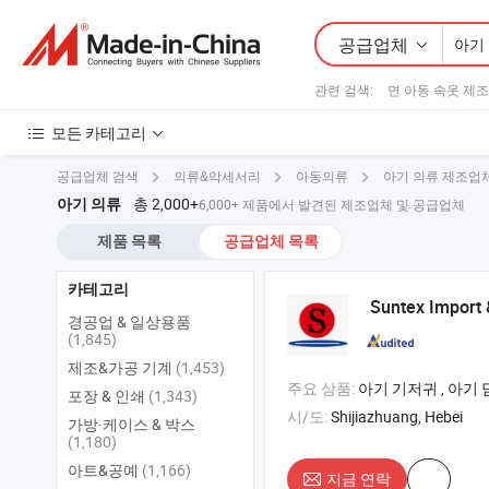
공급업체
관련 검색:
면 아동 속옷 제
모든 카테고리
아기 의류 제조업
공급업체 검색
의류&악세서리
아동의류
총 2,000+
아기 의류
6,000+ 제품에서 발견된 제조업체 및 공급업체
제품 목록
공급업체 목록
카테고리
Suntex Import &
경공업 & 일상용품
(1,845)
제조&가공 기계
(1,453)
주요 상품:
아기 기저귀 , 아기 담요 , 침대 세트 , 아기 
포장 & 인쇄
(1,343)
시/도:
Shijiazhuang, Hebei
가방·케이스 & 박스
(1,180)
아트&공예
(1,166)
지금 연락