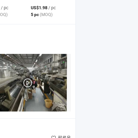
/ pc
/ pc
US$1.98
OQ)
(MOQ)
5 pc
팔로우