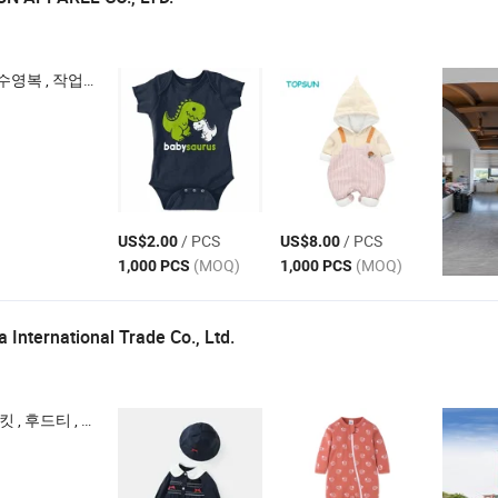
 , 작업복 , 바지
/ PCS
/ PCS
US$2.00
US$8.00
(MOQ)
(MOQ)
1,000 PCS
1,000 PCS
a International Trade Co., Ltd.
, 후드티 , 티셔츠