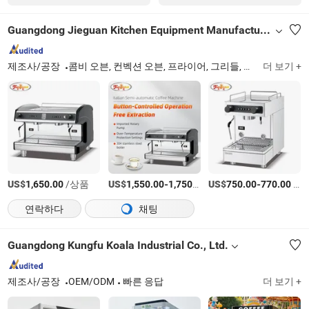
Guangdong Jieguan Kitchen Equipment Manufacturing Co., Ltd.
제조사/공장
콤비 오븐, 컨벡션 오븐, 프라이어, 그리들, 인덕션 쿡커, 커피 메이커, 치킨 로티세리, 음식 워머, 베인 마리, 파스타 쿡커 및 조리대
더 보기 +
US$
/상품
US$
-
/상품
US$
-
/상품
1,650.00
1,550.00
1,750.00
750.00
770.00
연락하다
채팅
Guangdong Kungfu Koala Industrial Co., Ltd.
제조사/공장
OEM/ODM
빠른 응답
더 보기 +