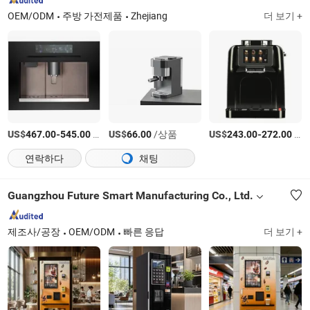
OEM/ODM
주방 가전제품
Zhejiang
더 보기 +
US$
-
/상품
US$
/상품
US$
-
/상품
467.00
545.00
66.00
243.00
272.00
연락하다
채팅
Guangzhou Future Smart Manufacturing Co., Ltd.
제조사/공장
OEM/ODM
빠른 응답
더 보기 +