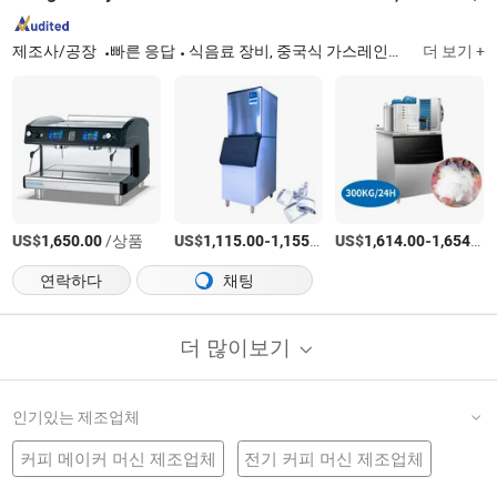
제조사/공장
빠른 응답
식음료 장비, 중국식 가스레인지, 주방 장비, 주방 기기, 가스레인지, 아이스 메이커, 스테인리스 선반, 주방 작업대, 냉장고, 인덕션 쿠커
더 보기 +
US$
/상품
US$
-
/상품
US$
-
1,650.00
1,115.00
1,155.00
1,614.00
1,654.00
연락하다
채팅
더 많이보기
인기있는 제조업체
커피 메이커 머신 제조업체
전기 커피 머신 제조업체