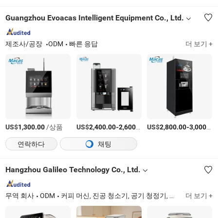
Guangzhou Evoacas Intelligent Equipment Co., Ltd.
제조사/공장
ODM
빠른 응답
더 보기 +
US$
/상품
US$
-
/상품
US$
-
1,300.00
2,400.00
2,600.00
2,800.00
3,000.00
연락하다
채팅
Hangzhou Galileo Technology Co., Ltd.
무역 회사
ODM
커피 머신, 진공 청소기, 공기 청정기, 다리미, 의류 스팀기, 바닥 세척기, 가습기, 에어 프라이어
더 보기 +