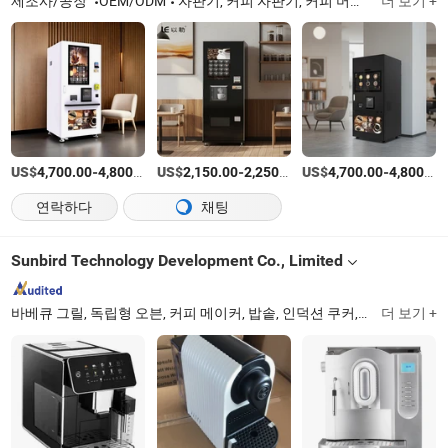
제조사/공장
OEM/ODM
자판기, 커피 자판기, 커피 머신, 인스턴트 커피 디스펜서, 스낵 자판기, 콤보 자판기, 커피 메이커, 음료 자판기, 얼음 제조기, 충전기
더 보기 +
US$
-
/상품
US$
-
/상품
US$
-
4,700.00
4,800.00
2,150.00
2,250.00
4,700.00
4,800.00
연락하다
채팅
Sunbird Technology Development Co., Limited
바베큐 그릴, 독립형 오븐, 커피 메이커, 밥솥, 인덕션 쿠커, 가스 쿠커, 전기 오븐, 피자 오븐, 튀김기, 빵 굽는 기계
더 보기 +