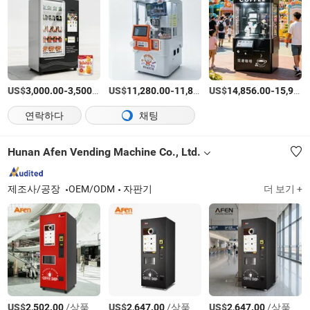
US$
-
/상품
US$
-
US$
/Piece
-
3,000.00
3,500.00
11,280.00
11,800.00
14,856.00
15,999.00
연락하다
채팅
Hunan Afen Vending Machine Co., Ltd.
제조사/공장
OEM/ODM
자판기
더 보기 +
US$
/상품
US$
/상품
US$
/상품
2,502.00
2,647.00
2,647.00