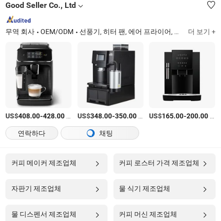
Good Seller Co., Ltd
무역 회사
OEM/ODM
선풍기, 히터 팬, 에어 프라이어, 토스터, 밥솥, 진공 청소기, 커피 머신, 헤어드레싱 기기, 전기 칫솔, 스팀 다리미
더 보기 +
US$
-
/상품
US$
-
/상품
US$
-
/상품
408.00
428.00
348.00
350.00
165.00
200.00
연락하다
채팅
커피 메이커 제조업체
커피 로스터 가격 제조업체
자판기 제조업체
물 식기 제조업체
물 디스펜서 제조업체
커피 머신 제조업체