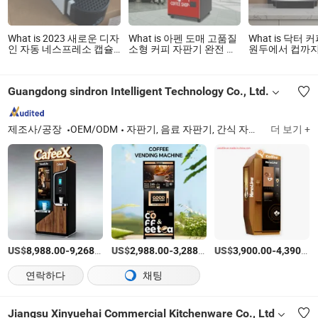
What is 2023 새로운 디자
What is 아펜 도매 고품질
What is 닥터 커
인 자동 네스프레소 캡슐
소형 커피 자판기 완전 자
원두에서 컵까지
커피 머신
동 동전 작동 커피 초콜릿
신 완전 자동 
기계
에스프레소 메
Guangdong sindron Intelligent Technology Co., Ltd.
제조사/공장
OEM/ODM
자판기, 음료 자판기, 간식 자판기, 화장품 자판기, 샐러드 과일 및 채소 자판기, 핫푸드 자판기, 차가운 자판기
더 보기 +
US$
-
/set
US$
-
/set
US$
-
8,988.00
9,268.00
2,988.00
3,288.00
3,900.00
4,390.00
연락하다
채팅
Jiangsu Xinyuehai Commercial Kitchenware Co., Ltd