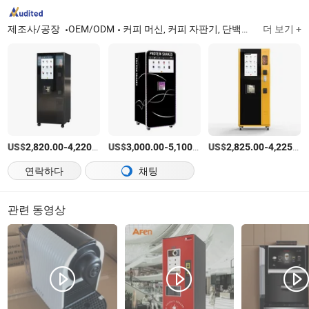
제조사/공장
OEM/ODM
커피 머신, 커피 자판기, 단백질 쉐이크 자판기, 가정용 커피 머신, 마스크 자판기
더 보기 +
US$
-
/상품
US$
-
/상품
US$
-
2,820.00
4,220.00
3,000.00
5,100.00
2,825.00
4,225.00
연락하다
채팅
관련 동영상