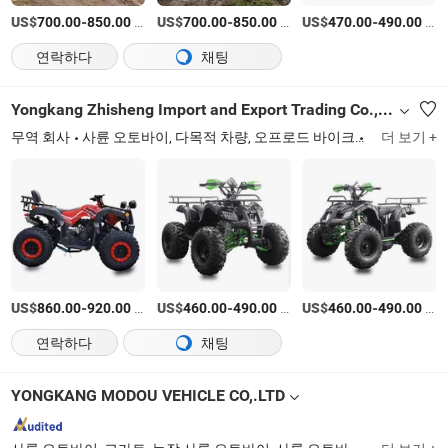
US$
-
/상품
US$
-
/상품
US$
-
/상품
700.00
850.00
700.00
850.00
470.00
490.00
연락하다
채팅
Yongkang Zhisheng Import and Export Trading Co., Ltd.
무역 회사
사륜 오토바이, 다목적 차량, 오프로드 바이크
Zhejiang
더 보기 +
US$
-
/상품
US$
-
/상품
US$
-
/상품
860.00
920.00
460.00
490.00
460.00
490.00
연락하다
채팅
YONGKANG MODOU VEHICLE CO,.LTD