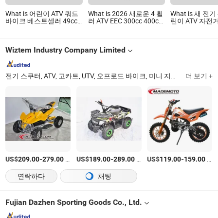
What is 어린이 ATV 쿼드
What is 2026 새로운 4 휠
What is 새 전기
바이크 베스트셀러 49cc
러 ATV EEC 300cc 400cc
린이 ATV 자전거
가격은 용강 공장에서 시
가솔린 스포츠 농장 UTV
36V
작합니다
오프로드 전기 스타트
CFMOTO 4 스트로크
Wiztem Industry Company Limited
500cc 800cc 4X4 성인용
쿼드 바이크
전기 스쿠터, ATV, 고카트, UTV, 오프로드 바이크, 미니 지프, 전기 ATV, 트라이크 로드스터, 시티코코, 시티 코코
더 보기 +
US$
-
/상품
US$
-
/상품
US$
-
/상품
209.00
279.00
189.00
289.00
119.00
159.00
연락하다
채팅
Fujian Dazhen Sporting Goods Co., Ltd.