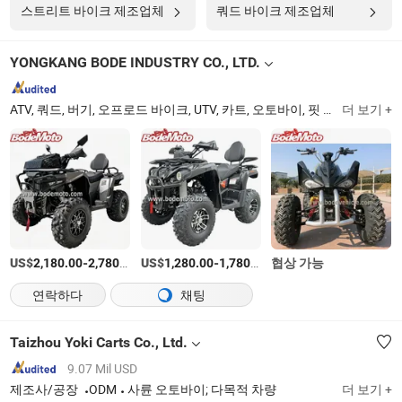
스트리트 바이크 제조업체
쿼드 바이크 제조업체
YONGKANG BODE INDUSTRY CO., LTD.
ATV, 쿼드, 버기, 오프로드 바이크, UTV, 카트, 오토바이, 핏 바이크, 자가 균형 스쿠터, 스케이트보드
더 보기 +
US$
-
/상품
US$
-
/상품
협상 가능
2,180.00
2,780.00
1,280.00
1,780.00
연락하다
채팅
Taizhou Yoki Carts Co., Ltd.
9.07 Mil USD
제조사/공장
ODM
사륜 오토바이; 다목적 차량
더 보기 +