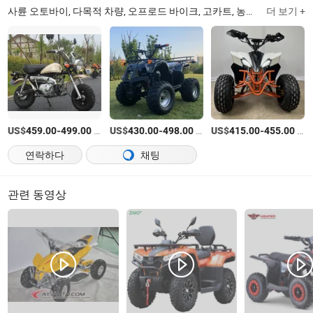
사륜 오토바이, 다목적 차량, 오프로드 바이크, 고카트, 농업용 사륜 오토바이, 피트 바이크, 농업용 다목적 차량
더 보기 +
US$
-
/상품
US$
-
/상품
US$
-
/상품
459.00
499.00
430.00
498.00
415.00
455.00
연락하다
채팅
관련 동영상