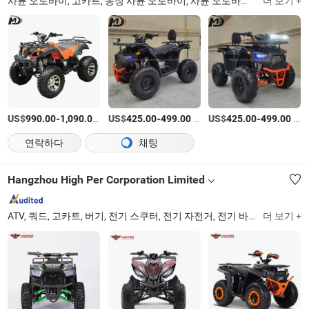
사륜 오토바이, 고카트, 농장 사륜 오토바이, 사륜 오토바이 액세서리
더 보기 +
Zh
US$
-
/PC
US$
-
/상품
US$
-
/상품
990.00
1,090.00
425.00
499.00
425.00
499.00
연락하다
채팅
Hangzhou High Per Corporation Limited
ATV, 쿼드, 고카트, 버기, 전기 스쿠터, 전기 자전거, 전기 바이크, 전동 스쿠터, 오프로드 바이크, 오토바이
더 보기 +