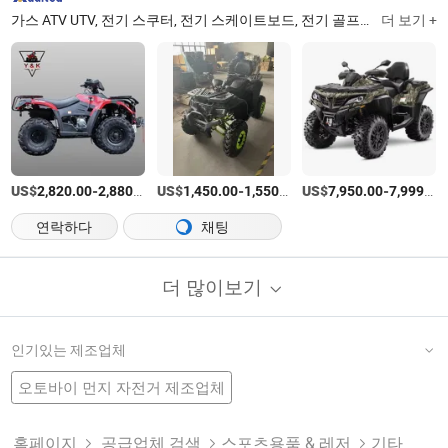
가스 ATV UTV, 전기 스쿠터, 전기 스케이트보드, 전기 골프 스쿠터
더 보기 +
Fuji
US$
-
/상품
US$
-
/상품
US$
-
2,820.00
2,880.00
1,450.00
1,550.00
7,950.00
7,999.00
연락하다
채팅
더 많이보기
인기있는 제조업체
오토바이 먼지 자전거 제조업체
110cc 쿼드 바이크 공장
Ce Atv
전기 Atv
유틸리티 차량
Eec 포켓 바이크 공장
미니 Atv
전기 포켓 바이크 제조업체
홈페이지
공급업체 검색
스포츠용품 & 레저
기타