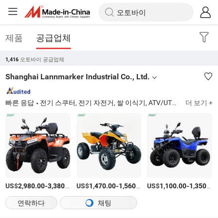
제품
공급업체
오토바이 공급업체
1,416
Shanghai Lannmarker Industrial Co., Ltd.
빠른 응답
전기 스쿠터, 전기 자전거, 쌀 이식기, ATV/UTV, 오토바이, 골프 카트, 플라스틱 욕조
더 보기 +
US$
-
/상품
US$
-
/상품
US$
-
2,980.00
3,380.00
1,470.00
1,560.00
1,100.00
1,350.00
연락하다
채팅