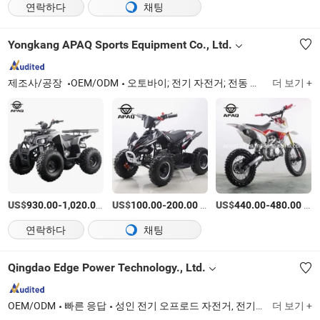
연락하다
채팅
Yongkang APAQ Sports Equipment Co., Ltd.
제조사/공장
OEM/ODM
오토바이; 전기 자전거; 전동 스쿠터
더 보기 +
US$
-
/상품
US$
-
/상품
US$
-
/상품
930.00
1,020.00
100.00
200.00
440.00
480.00
연락하다
채팅
Qingdao Edge Power Technology., Ltd.
OEM/ODM
빠른 응답
성인 전기 오프로드 자전거, 전기 크로스 오토바이, 전기 엔듀로 오토바이, 전기 ATV 스쿠터, 전천후 쿼드 E-스쿠터, 전기 오프로드 모터바이크, 전기 모토크로스 자전거, 전기 모토 크로스 자전거, Tye3000 Em3000 Tye5000 Em5000, 전기 오프로드 오토바이
더 보기 +