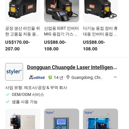
공장 생산 라인을 위
산업용 IGBT 인버터
다기능 용접 장비 휴
한 고품질 자동 용접
MIG 용접기 가스 차
대용 인버터 용접 장
장비
폐 마그 용접 장비
비 강철 와이어 MIG
US$
170.00
-
US$
88.00
-
US$
88.00
-
산업용 용접 장비
기계
207.00
108.00
108.00
DC 용접 장비 IGBT
인버터 장비
Dongguan Chuangde Laser Intelligent Technology Co., Ltd.
14 년
·
Guangdong, China
사업 유형:
제조사/공장 & 무역 회사
OEM/ODM 서비스
샘플 사용 가능