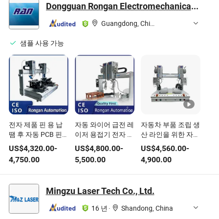
Dongguan Rongan Electromechanical Equipment Co., Ltd.
Guangdong, China
샘플 사용 가능
전자 제품 핀 용 납
자동 와이어 급전 레
자동차 부품 조립 생
땜 후 자동 PCB 핀
이저 용접기 전자 제
산 라인을 위한 자동
절단 장비
품 제조용 납땜 장비
납땜 용접 장비 기타
US$
4,320.00
-
US$
4,800.00
-
US$
4,560.00
-
제조 기계
4,750.00
5,500.00
4,900.00
Mingzu Laser Tech Co., Ltd.
16 년
·
Shandong, China