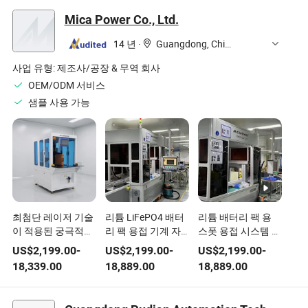
Mica Power Co., Ltd.
14 년
·
Guangdong, China
사업 유형:
제조사/공장 & 무역 회사
OEM/ODM 서비스
샘플 사용 가능
최첨단 레이저 기술
리튬 LiFePO4 배터
리튬 배터리 팩 용
이 적용된 궁극적인
리 팩 용접 기계 자
스폿 용접 시스템 고
리튬 배터리 팩 용접
동 점 용접 장비 대
용량 리튬 배터리 모
US$
2,199.00
-
US$
2,199.00
-
US$
2,199.00
-
장비
용량 배터리 시스템
듈 생산 라인을 위한
18,339.00
18,889.00
18,889.00
조립용
섬유 레이저 용접 장
비