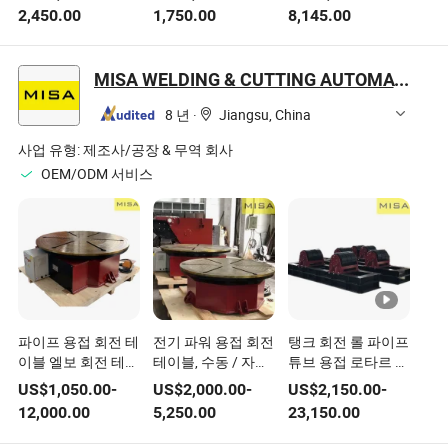
저 용접 기계 4 에서
2,450.00
1,750.00
8,145.00
1 다기능 수냉식 고
출력 레이저 용접 장
비 중국 제조업체
MISA WELDING & CUTTING AUTOMATION CO., LIMITED
8 년
·
Jiangsu, China
사업 유형:
제조사/공장 & 무역 회사
OEM/ODM 서비스
파이프 용접 회전 테
전기 파워 용접 회전
탱크 회전 롤 파이프
이블 엘보 회전 테이
테이블, 수동 / 자동
튜브 용접 로타르 푸
블 위치 조정 장비
용접, 용접 장비
휠 용접 및 위치 조
US$
1,050.00
-
US$
2,000.00
-
US$
2,150.00
-
타이어 연삭 회전 테
정 장비
12,000.00
5,250.00
23,150.00
이블