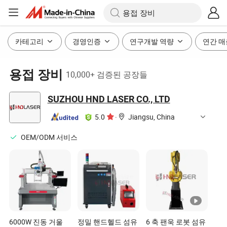
카테고리
경영인증
연구개발 역량
연간 매
용접 장비
10,000+ 검증된 공장들
SUZHOU HND LASER CO., LTD
5.0
·
Jiangsu, China
OEM/ODM 서비스
6000W 진동 거울
정밀 핸드헬드 섬유
6 축 팬욱 로봇 섬유