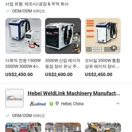
사업 유형:
제조사/공장 & 무역 회사
OEM/ODM 서비스
다목적 전원 1500W
3000W 산업 레이저
모바일 2000W 통합
2000W 3000W 4-in-
용접 장비 유닛 주방
섬유 레이저 장비 문
1 핸드헬드 레이저
하드웨어 생산
창 용접
US$
2,450.00
US$
2,600.00
US$
2,450.00
용접 장비, 탄소강,
스테인리스강, 알루
미늄 금속 용접, 절
Hebei WeldLink Machinery Manufacturing Co., Ltd.
단, 녹 제거에 적합
합니다
Hebei, China
OEM/ODM 서비스