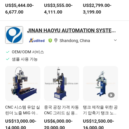
열풍 용접 장비 PVC
수 용접 장비 텐트를
비 신발 로고용
US$
5,444.00
-
US$
3,555.00
-
US$
2,799.00
-
플렉스 배너용
위한
6,677.00
4,111.00
3,199.00
JINAN HAOYU AUTOMATION SYSTEM CO., LTD.
Shandong, China
OEM/ODM 서비스
샘플 사용 가능
CNC 시스템 유압 실
중국 공장 가격 자동
탱크 제작을 위한 공
린더 노즐 MIG 아크
CNC 그리드 심 용접
기 압축기 탱크 노즐
자동 용접 장비 경쟁
기 실린더 용기 선박
포트 MIG 아크 자동
US$
13,000.00
-
US$
6,000.00
-
US$
12,500.00
-
력 있는 가격
탱크 아울렛 수직 용
용접 장비
14,000.00
20,000.00
16,000.00