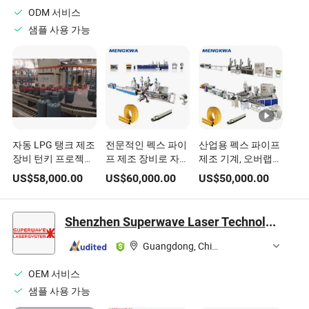
ODM 서비스
샘플 사용 가능
자동 LPG 탱크 제조
전문적인 펙스 파이
산업용 펙스 파이프
장비 턴키 프로젝트
프 제조 장비로 자동
제조 기계, 오버랩
요리 가스 실린더 생
중첩 용접 및 고접착
용접 기술 및 자동
US$
58,000.00
US$
60,000.00
US$
50,000.00
산 라인 깊은 인발
복합 파이프 압출 기
PLC 기반 생산 제어
프레스 및 용접 기계
술을 갖추고 있습니
시스템 포함
다
Shenzhen Superwave Laser Technology Co., Ltd.
Guangdong, China
OEM 서비스
샘플 사용 가능