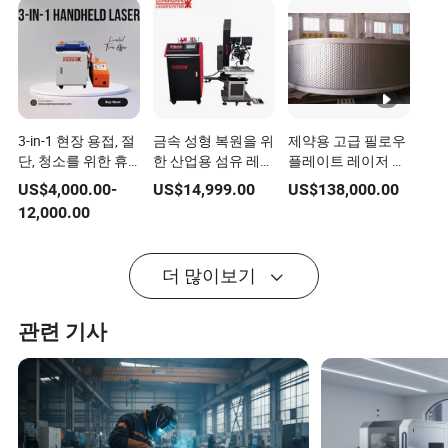
3-in-1 현장 용접, 절
금속 성형 복원을 위
제약용 고급 필로우
단, 청소를 위한 휴
한 산업용 섬유 레이
플레이트 레이저 용
대용 레이저 용접 및
저 용접 장비
접 장비
US$
4,000.00
-
US$
14,999.00
US$
138,000.00
청소 장비 가격
12,000.00
더 많이보기
관련 기사