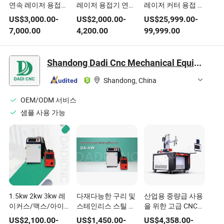
연속 레이저 용접기
레이저 용접기 연속
레이저 커터 용접 청
자동 수치 제어 리튬
CNC 휴대용 용접 장
소 절단 다중 용접
US$
3,000.00
-
US$
2,000.00
-
US$
25,999.00
-
배터리 레이저 용접
비
기계 고정밀 CNC 조
7,000.00
4,200.00
99,999.00
장비
작기 레이저 절단 장
비 자동차 산업용
Shandong Dadi Cnc Mechanical Equipment Co., Ltd.
Shandong, China
OEM/ODM 서비스
샘플 사용 가능
1.5kw 2kw 3kw 레
다재다능한 구리 및
산업용 중량급 사용
이커스/맥스/아이
스테인리스 스틸 레
을 위한 고급 CNC
피지 장착 광학 레이
이저 용접 장비
용접 장비
US$
2,100.00
-
US$
1,450.00
-
US$
4,358.00
-