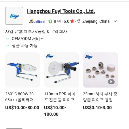
형 파이프 제작 기계
튜브 밀
Hangzhou Fuyi Tools Co., Ltd.
8 년
·
5.0
·
Zhejiang, China
사업 유형:
제조사/공장 & 무역 회사
OEM/ODM 서비스
샘플 사용 가능
260° C 800W 20-
110mm PPR 파이
25mm 히터 부시 중
63mm 폴리퓨저
프 전문 물 파이프
량급 파이프 용접 장
PPR 소켓 용접기 용
융합 용접기
비 소켓
US$
10.00
-
80.00
US$
10.00
-
US$
0.10
-
3.00
접 장비 용접 기기
100.00