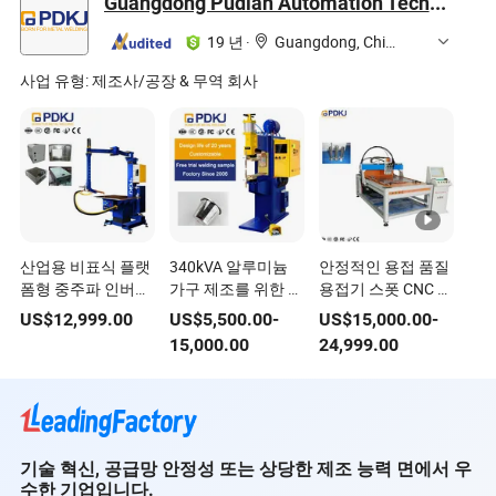
Guangdong Pudian Automation Technology Co., Ltd.
19 년
·
Guangdong, China
사업 유형:
제조사/공장 & 무역 회사
산업용 비표식 플랫
340kVA 알루미늄
안정적인 용접 품질
폼형 중주파 인버터
가구 제조를 위한 스
용접기 스폿 CNC 스
저항 직류 스폿 용접
폿 용접 장비 품질
터드 용접 장비 구리
US$
12,999.00
US$
5,500.00
-
US$
15,000.00
-
기 금속 돌출점 용접
인증서 스폿 용접 기
하드웨어
15,000.00
24,999.00
기 공압 납땜 장비
계
기술 혁신, 공급망 안정성 또는 상당한 제조 능력 면에서 우
수한 기업입니다.