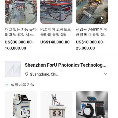
재고 있는 자동 울타
PLC 제어 고속도로
산업용 3-6mm 방지
리 패널 용접 시스템
울타리 용접 장비
균열 메쉬 용접 장비
과 유압 굽힘
건설용
US$
30,000.00
-
US$
148,000.00
US$
10,000.00
-
160,000.00
25,000.00
Shenzhen ForU Photonics Technology Co., Ltd.
Guangdong, China
샘플 사용 가능