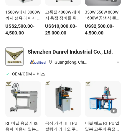
1500W에서 3000W
고품질 4000W 레이
350W 550W 800W
까지 섬유 레이저 용
저 용접 장비를 위한
1600W 공냉식 핸드
접 장비
친환경 솔루션
헬드 레이저 용접기
US$
2,500.00
-
US$
10,000.00
-
US$
2,500.00
-
4,500.00
25,000.00
4,500.00
Shenzhen Danrel Industrial Co., Ltd.
Guangdong, China
OEM/ODM 서비스
RF 비닐 용접기 초
공장 가격 HF TPU
더블 헤드 RF PU 열
음파 이음새 밀봉기
씰링기 라디오 주파
밀봉 고주파 용접 장