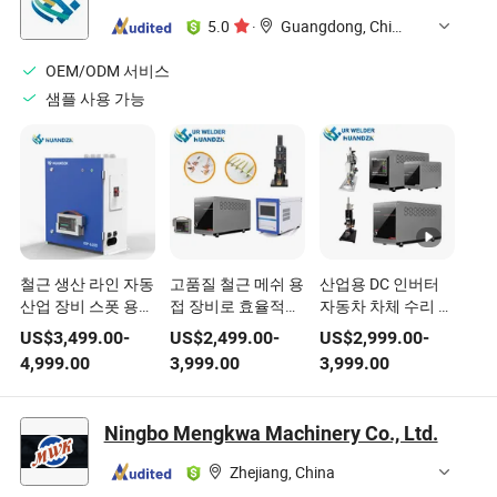
5.0
·
Guangdong, China
OEM/ODM 서비스
샘플 사용 가능
철근 생산 라인 자동
고품질 철근 메쉬 용
산업용 DC 인버터
산업 장비 스폿 용접
접 장비로 효율적인
자동차 차체 수리 미
기계 용접 장비
생산
세 저항 점 용접 장
US$
3,499.00
-
US$
2,499.00
-
US$
2,999.00
-
비
4,999.00
3,999.00
3,999.00
Ningbo Mengkwa Machinery Co., Ltd.
Zhejiang, China