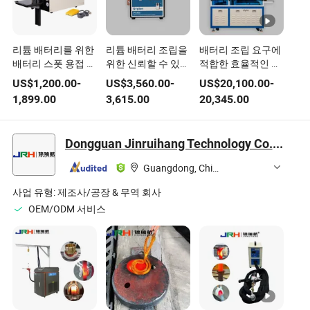
리튬 배터리를 위한
리튬 배터리 조립을
배터리 조립 요구에
배터리 스폿 용접 장
위한 신뢰할 수 있는
적합한 효율적인 양
비
스폿 용접 장비
면 용접 장비
US$
1,200.00
-
US$
3,560.00
-
US$
20,100.00
-
1,899.00
3,615.00
20,345.00
Dongguan Jinruihang Technology Co., Ltd
Guangdong, China
사업 유형:
제조사/공장 & 무역 회사
OEM/ODM 서비스