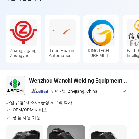
Zhangjiagang
Jinan Huaxin
KINGTECH
Faith
Zhongyue
Automation
TUBE MILL
Intelli
Metallurgy
Engineering
CO.,LTD
Techn
Equipment
Co., Ltd.
Co., L
Technology
Co., Ltd.
Wenzhou Wanchi Welding Equipment Co.,Ltd.
9 년
·
Zhejiang, China
사업 유형:
제조사/공장 & 무역 회사
OEM/ODM 서비스
샘플 사용 가능