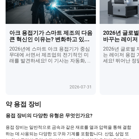
아크 용접기가 스마트 제조의 다음
2026년 글로
큰 혁신인 이유는? 변화하고 있는
바꾸는 레이저
것들을 믿기 어려울 것입니다!
엇인가?
2026년에 스마트 아크 용접기가 중심
2026년 글로벌
무대에 서면서 제조업의 전기적인 미
는 레이저 용접
래를 발견하세요! 이 기사는 자동화, AI
세요! 뛰어난 정
기반 모니터링, 지속 가능한 관행이 자
갖춘 이 최첨단
동차, 건설, 녹색 에너지와 같은 산업
전자제품에 이르
전반에서 아크 용접을 혁신하는 방법
변화시키고 있습니
을 공개합니다. 구매자들이 에너지 효
친환경 기능, 스
2026-07-31
율성, 원활한 공장 통합, 강력한 애프터
혁신을 탐구하여
서비스 지원을 우선시하는 이유와 최
품질과 효율성에
첨단 안전 기술 및 디지털 관리 시스템
를 충족할 수 있
약 용접 장비
이 새로운 글로벌 표준을 설정하는 방
라인을 미래에 
법을 알아보세요. 조달 전문가이든 사
하며, 경쟁자를 
용접 장비의 다양한 유형은 무엇인가요?
업주이든, 품질, 안전, 환경을 위해 모
조업 리더를 위한
든 용접이 중요한 시대에 적합한 아크
은 레이저 용접
용접 장비는 일반적으로 금속과 같은 재료를 열과 압력을 통해 결합
용접기를 선택하고 번창하기 위한 필
략적 구매 통찰
하는 데 사용되는 다양한 도구와 기계를 포함합니다. 산업, 상업 또
수 가이드입니다.
세요.