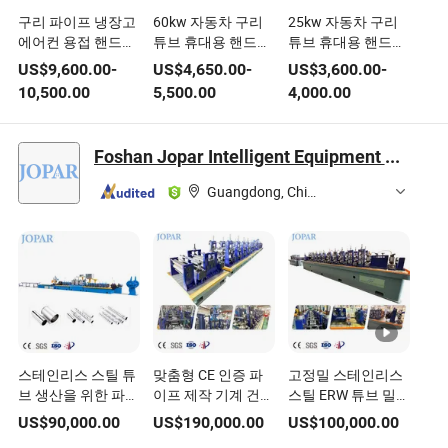
구리 파이프 냉장고
60kw 자동차 구리
25kw 자동차 구리
에어컨 용접 핸드헬
튜브 휴대용 핸드헬
튜브 휴대용 핸드헬
드 초고주파 가열 장
드 고주파 유도 용접
드 고주파 유도 용접
US$
9,600.00
-
US$
4,650.00
-
US$
3,600.00
-
비
장비
장비
10,500.00
5,500.00
4,000.00
Foshan Jopar Intelligent Equipment Co., Ltd.
Guangdong, China
스테인리스 스틸 튜
맞춤형 CE 인증 파
고정밀 스테인리스
브 생산을 위한 파이
이프 제작 기계 건축
스틸 ERW 튜브 밀
프 용접 장비 강한
장식 고주파 용접 기
고주파 용접 기계 롤
US$
90,000.00
US$
190,000.00
US$
100,000.00
원형 사각형 직사각
계 튜브 용접 장비
포밍 기계 용접 장비