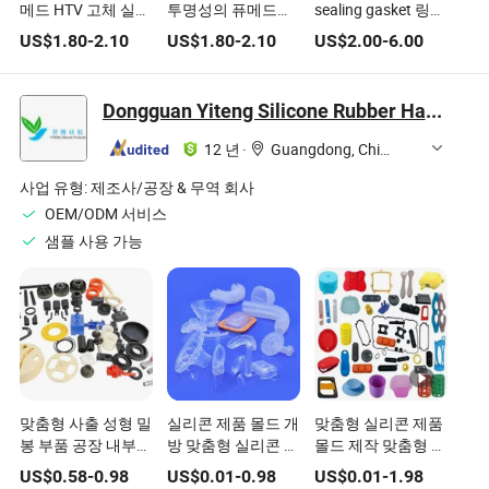
메드 HTV 고체 실리
투명성의 퓨메드
sealing gasket 링
콘 고무 HCR 시리즈
HTV VMQ/MVMQ
만들기
US$
1.80
-
2.10
US$
1.80
-
2.10
US$
2.00
-
6.00
식품 등급 - 뛰어난
고체 실리콘 고무
가공성 보장
HCR 시리즈 식품 등
급 - 우수한 가공성
Dongguan Yiteng Silicone Rubber Hardware Technology Co., Ltd.
덕분에
12 년
·
Guangdong, China
사업 유형:
제조사/공장 & 무역 회사
OEM/ODM 서비스
샘플 사용 가능
맞춤형 사출 성형 밀
실리콘 제품 몰드 개
맞춤형 실리콘 제품
봉 부품 공장 내부
방 맞춤형 실리콘 잡
몰드 제작 맞춤형 고
도구 맞춤형 고무 씰
다한 액세서리 밀봉
온 저항 실리콘 플러
US$
0.58
-
0.98
US$
0.01
-
0.98
US$
0.01
-
1.98