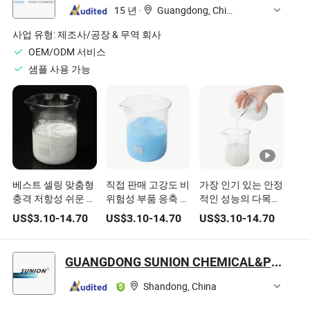
15 년
·
Guangdong, China
사업 유형:
제조사/공장 & 무역 회사
OEM/ODM 서비스
샘플 사용 가능
베스트 셀링 맞춤형
직접 판매 고강도 비
가장 인기 있는 안정
충격 저항성 쉬운 탈
위험성 부품 응축 경
적인 성능의 다목적
형 저온 저항성 응축
화 실리콘 고무 다양
사용 응축 경화 실리
US$
3.10
-
14.70
US$
3.10
-
14.70
US$
3.10
-
14.70
RTV 2 실리콘 고무
한 수지용
콘 고무로 만든 실리
조각상 탈형용
콘 몰드
GUANGDONG SUNION CHEMICAL&PLASTIC CO., LTD.
Shandong, China