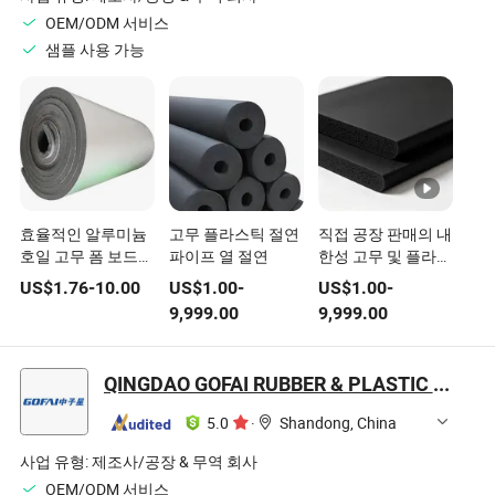
OEM/ODM 서비스
샘플 사용 가능
효율적인 알루미늄
고무 플라스틱 절연
직접 공장 판매의 내
호일 고무 폼 보드
파이프 열 절연
한성 고무 및 플라스
열 저항성 고밀도
틱 판넬
US$
1.76
-
10.00
US$
1.00
-
US$
1.00
-
9,999.00
9,999.00
QINGDAO GOFAI RUBBER & PLASTIC PRODUCTS CO., LIMITED
5.0
·
Shandong, China
사업 유형:
제조사/공장 & 무역 회사
OEM/ODM 서비스