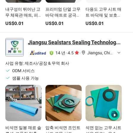
내구성이 뛰어난 고
프리미엄 단열 고무
다용도 고무 시트 매
무 체육관 매트, 피
바닥 매트로 궁극적
트 바닥재 및 보호
트니스 공간에 쉽게
인 편안함 제공
용도용
US$
0.01
US$
0.01
US$
0.01
설치 가능
Jiangsu Sealstars Sealing Technology Co., Ltd.
14 년
·
4.5
·
Jiangsu, China
사업 유형:
제조사/공장 & 무역 회사
ODM 서비스
샘플 사용 가능
비석면 밀봉 재료 솔
압축 비석면 조인트
석면 없는 고무 시트