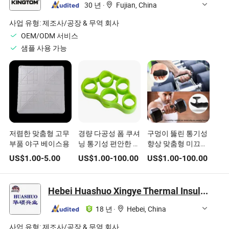
30 년
·
Fujian, China
사업 유형:
제조사/공장 & 무역 회사
OEM/ODM 서비스
샘플 사용 가능
저렴한 맞춤형 고무
경량 다공성 폼 쿠셔
구멍이 뚫린 통기성
부품 야구 베이스용
닝 통기성 편안한 맞
향상 맞춤형 미끄럼
춤형 고무 링
방지 고무 그립 덤벨
US$
1.00
-
5.00
US$
1.00
-
100.00
US$
1.00
-
100.00
용
Hebei Huashuo Xingye Thermal Insulation Building Materials Co., Ltd.
18 년
·
Hebei, China
사업 유형:
제조사/공장 & 무역 회사