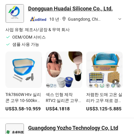
섬유 및 보호 의류
및 성형, 보호용
Dongguan Huadai Silicone Co., Ltd.
코팅용
10 년
·
Guangdong, China
사업 유형:
제조사/공장 & 무역 회사
OEM/ODM 서비스
샘플 사용 가능
Trk7860W Htv 실리
섹스 인형 제작
저렴한 도매 고온 실
콘 고무 10-500kv
RTV2 실리콘 고무
리카 고무 재료 경도
복합 폴리머 절연체
재료와 빠른 경화 속
40 -80 쇼어 a 실리
US$
3.58
-
10.959
US$
4.1818
US$
3.125
-
5.885
및 고전압 서지 억제
도를 사용한 인공 음
콘 고무 성형 실리콘
기 전기 절연 실리콘
경 생산
고무
원료
Guangdong Yozho Technology Co, Ltd