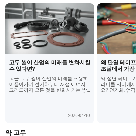
고무 씰이 산업의 미래를 변화시킬
왜 단열 테이
수 있다면?
조달에서 가장
을까? 놀라운 
고급 고무 씰이 산업의 미래를 조용히
왜 절연 테이프
이끌어가며 전기차부터 재생 에너지
리더들 사이에서
그리드까지 모든 것을 변화시키는 방
요? 전기화, 엄격
법을 발견하세요. 이러한 숨은 영웅들
능성에 대한 수요
이 스마트 센서, 친환경 소재, 정밀 공
과되었던 이 도
학과 함께 진화하면서 단순히 누수를
략적 게임 체인
방지하는 것이 아니라 자동화를 가능
다. 셀프 퓨징 
2026-04-10
하게 하고, 지속 가능성을 높이며, 글로
친환경 솔루션과
벌 차원에서 신뢰성을 재정의하고 있
에서 재생 에너
습니다. 이러한 작은 부품들이 현대 기
을 어떻게 변화
약 고무
술에 필수적인 이유는 무엇이며, 왜 주
세요. 구매자들