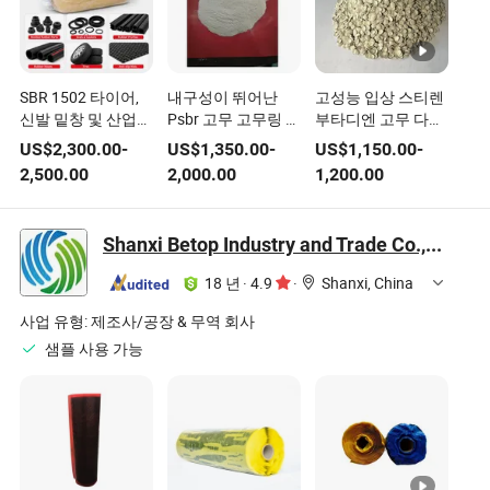
SBR 1502 타이어,
내구성이 뛰어난
고성능 입상 스티렌
신발 밑창 및 산업용
Psbr 고무 고무링 다
부타디엔 고무 다양
고무 제품을 위한 합
양한 산업 응용을 위
한 용도를 위한
US$
2,300.00
-
US$
1,350.00
-
US$
1,150.00
-
성 고무 원료
한
2,500.00
2,000.00
1,200.00
Shanxi Betop Industry and Trade Co.,LTD
18 년
·
4.9
·
Shanxi, China
사업 유형:
제조사/공장 & 무역 회사
샘플 사용 가능