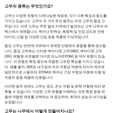
요 제조업체들이 혁신을 위해 경쟁하
하며 친환경적인
고무의 종류는 무엇인가요?
고 있을까요? 고무 씰이 내일의 산업
라 절연 테이프
혁신에서 중요한 역할을 하는 이유와
책임의 상징으로
고무는 다양한 유형의 다재다능한 재료로, 각기 다른 특성과 용도를
올바른 씰을 조달하는 것이 다음 큰 프
이 겸손한 제품
가지고 있습니다. 고무의 두 가지 주요 범주는 자연 고무와 합성 고
로젝트의 성공 여부를 결정할 수 있는
어떻게 이끌고 
무입니다. 자연 고무는 주로 열대 지역에서 발견되는 고무 나무의 라
이유를 알아보세요.
나요?
텍스에서 유래합니다. 뛰어난 탄력성, 복원력 및 인장 강도로 인해
타이어, 신발 및 다양한 산업 응용 제품에 이상적입니다.
합성 고무는 반면에 석유에서 유래한 단량체의 중합을 통해 생산됩
니다. 합성 고무에는 스티렌-부타디엔 고무(SBR), 부타디엔 고무
(BR), 에틸렌-프로필렌 다이엔 모노머(EPDM) 등 여러 유형이 있습
니다. 각 유형은 특정 용도에 적합한 고유한 특성을 가지고 있습니
다. 예를 들어, SBR은 내구성과 마모 저항성 덕분에 타이어 제조에
일반적으로 사용되며, EPDM은 뛰어난 기상 저항성 덕분에 지붕 및
자동차 응용 제품에 선호됩니다.
이러한 범주 외에도 고무는 경도, 온도 저항 및 화학 저항에 따라 분
류될 수 있습니다. 다양한 고무 유형을 이해하는 것은 특정 응용 제
품에 적합한 재료를 선택하는 데 중요하며, 최적의 성능과 내구성을
보장합니다.
고무는 나무에서 어떻게 만들어지나요?