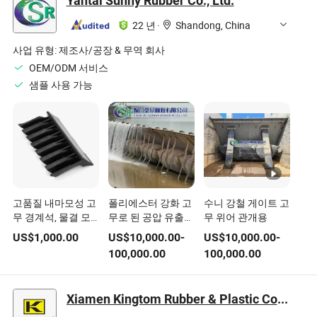
Yantai Sunny Rubber Co., Ltd.
22 년
·
Shandong, China
사업 유형:
제조사/공장 & 무역 회사
OEM/ODM 서비스
샘플 사용 가능
고품질 내마모성 고
폴리에스터 강화 고
수니 강철 게이트 고
무 경계석, 물결 모
무로 된 공압 유출구
무 위어 관개용
양 또는 직선형
위어
US$
1,000.00
US$
10,000.00
-
US$
10,000.00
-
100,000.00
100,000.00
Xiamen Kingtom Rubber & Plastic Co., Ltd.