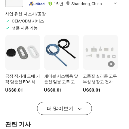
15 년
·
Shandong, China
사업 유형:
제조사/공장
OEM/ODM 서비스
샘플 사용 가능
공장 직거래 도매 가
케이블 시스템용 맞
고품질 실리콘 고무
격 맞춤형 FDA 식품
춤형 밀봉 고무 고무
부싱 냉장고 전자기
등급 냉장고 식기세
링 니트릴 / NBR /
기 댐핑
US$
0.01
US$
0.01
US$
0.01
척기 정수기 구조용
EPDM / 실리콘 고
실리콘 고무 전자기
무 스트립 와셔 / 부
기 주방용품
트 / 댐퍼
더 많이보기
관련 기사