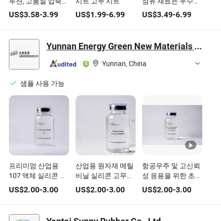
루션, 고품질 압축
시트 고무 시트
섬유 재료는 우수한
개스킷 시트 고무
밀봉 성능을 가지고
US$
3.58
-
3.99
US$
1.99
-
6.99
US$
3.49
-
6.99
있습니다
Yunnan Energy Green New Materials Co., Ltd.
Yunnan, China
샘플 사용 가능
프리미엄 산업용
산업용 원자재 메틸
항공우주 및 고신뢰
107 액체 실리콘 고
비닐 실리콘 고무
성 응용을 위한 초저
무 실리콘 실란트용
110 고무
휘발성 110 RTV 실
US$
2.00
-
3.00
US$
2.00
-
3.00
US$
2.00
-
3.00
리콘 고무