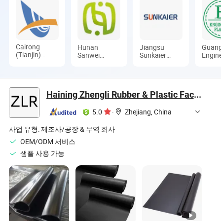
Cairong
Hunan
Jiangsu
Guan
(Tianjin)
Sanwei
Sunkaier
Engin
International
Intelligent
Industrial
Plasti
Trade Co.,
Environmental
Technology
Indust
Ltd.
Protection
Co., Ltd.
(Group
Equipment
Ltd.
Haining Zhengli Rubber & Plastic Factory
Co., Ltd
5.0
·
Zhejiang, China
사업 유형:
제조사/공장 & 무역 회사
OEM/ODM 서비스
샘플 사용 가능