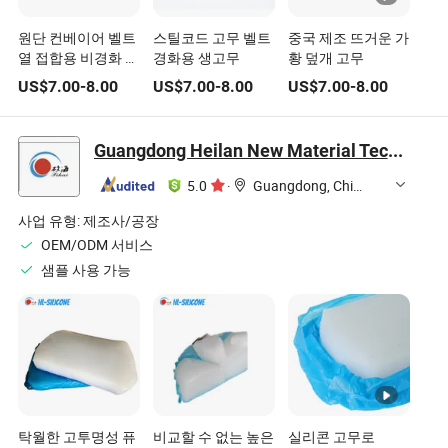
원단 컨베이어 벨트
스틸코드 고무 벨트
중국 제조 뜨거운 가
열 접합용 비경화 중
경화용 생고무
황 덮개 고무
간 고무
US$
7.00
-
8.00
US$
7.00
-
8.00
US$
7.00
-
8.00
Guangdong Heilan New Material Technology Co., Ltd.
5.0
·
Guangdong, China
사업 유형:
제조사/공장
OEM/ODM 서비스
샘플 사용 가능
탁월한 고투명성 퓨
비교할 수 없는 높은
실리콘 고무로