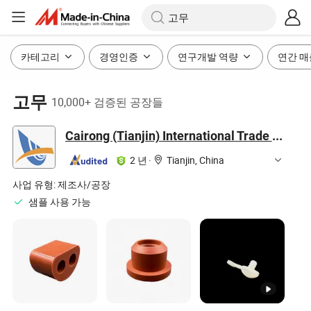
카테고리
경영인증
연구개발 역량
연간 매
고무
10,000+ 검증된 공장들
Cairong (Tianjin) International Trade Co., Ltd.
2 년
·
Tianjin, China
사업 유형:
제조사/공장
샘플 사용 가능