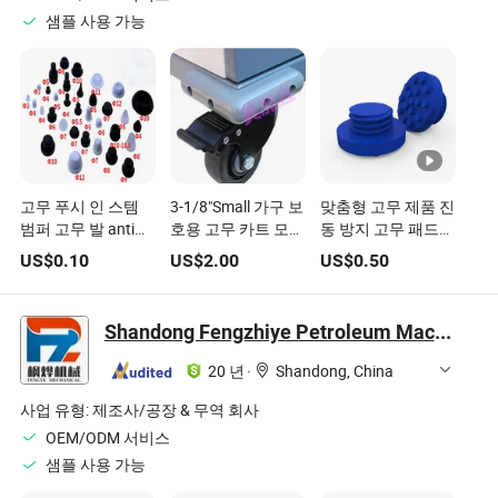
샘플 사용 가능
고무 푸시 인 스템
3-1/8"Small 가구 보
맞춤형 고무 제품 진
범퍼 고무 발 anti
호용 고무 카트 모서
동 방지 고무 패드
dust 실리콘 고무 홀
리 범퍼
고무 발 물 냉각기
US$
0.10
US$
2.00
US$
0.50
플러그 고무 스토퍼
및 모든 장비용 고무
밀봉 엔드 캡 소형
발
고무 범퍼 카트리지
Shandong Fengzhiye Petroleum Machinery Co., Ltd.
용
20 년
·
Shandong, China
사업 유형:
제조사/공장 & 무역 회사
OEM/ODM 서비스
샘플 사용 가능