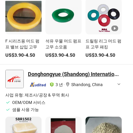
F 시리즈용 머드 펌
석유 우물 머드 펌프
드릴링 리그 머드 펌
프 밸브 삽입 고무
고무 소모품
프 고무 패킹
US$
3.90
-
4.50
US$
3.90
-
4.50
US$
3.90
-
4.50
Donghongyue (Shandong) International Trade Co., Ltd
3 년
·
Shandong, China
사업 유형:
제조사/공장 & 무역 회사
OEM/ODM 서비스
샘플 사용 가능