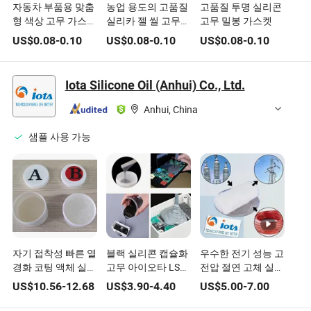
자동차 부품용 맞춤
농업 용도의 고품질
고품질 투명 실리콘
형 색상 고무 가스켓
실리카 젤 씰 고무
고무 밀봉 가스켓
판매 중
플러그
US$
0.08
-
0.10
US$
0.08
-
0.10
US$
0.08
-
0.10
Iota Silicone Oil (Anhui) Co., Ltd.
Anhui, China
샘플 사용 가능
자기 접착성 빠른 열
블랙 실리콘 캡슐화
우수한 전기 성능 고
경화 코팅 액체 실리
고무 아이오타 LSR
전압 절연 고체 실리
콘 고무 아이오타
3100g (첨가 경화)
콘 고무 전선 액세서
US$
10.56
-
12.68
US$
3.90
-
4.40
US$
5.00
-
7.00
LSR 3730/3740 시
RTV-2 전자 부품의
리, 수축 제품, 케이
리즈 에어백 코팅,
코팅, 적층, 캡슐화
블 단자