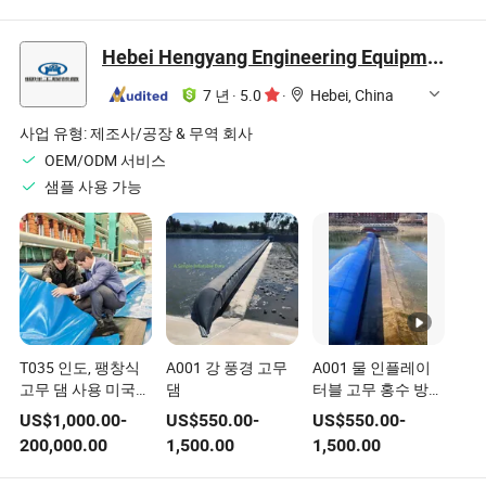
링 OEM 맞춤형 금
링 비표준 형태의 실
그 및 보호 슬리브
형 실리콘 고무 개스
리콘 고무 제조업체
산업 및 일상용 실리
킷
콘 고무 맞춤형 형태
Hebei Hengyang Engineering Equipment Co., Ltd.
7 년
·
5.0
·
Hebei, China
사업 유형:
제조사/공장 & 무역 회사
OEM/ODM 서비스
샘플 사용 가능
T035 인도, 팽창식
A001 강 풍경 고무
A001 물 인플레이
고무 댐 사용 미국
댐
터블 고무 홍수 방어
유연 고무 위르 강물
막
US$
1,000.00
-
US$
550.00
-
US$
550.00
-
200,000.00
1,500.00
1,500.00