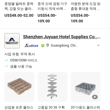
중량물 팔레트 중력
중국 도매 경량 가구
저렴한 분체 도장 맞
랙, 강철 또는 플라
이동식 적재 바랙 시
춤형 휴대용 적재 가
스틱 롤러 사용
트 플라스틱 덱
능한 팔레트 선반,
US$
48.00
-
52.00
US$
54.00
-
US$
54.00
-
시트 플라스틱 덱 포
109.00
109.00
함
Shenzhen Juyuan Hotel Supplies Co., Ltd.
Guangdong, China
사업 유형:
무역 회사
OEM/ODM 서비스
샘플 사용 가능
상업용 표준 플라스
고품질 20 36 구획
20 다용도 플라스틱