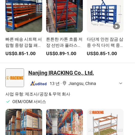
빠른 배송 시트랙 서
튼튼한 카톤 흐름 저
다단계 안전 잠금 삼
랍형 중량 강철 패널
장 선반과 플라스틱
중 수직 다이 랙 중
저장용 목재 및 플라
롤러 바퀴가 있는 창
량 강철 서랍 시스템
US$
0.85
-
1.00
US$
0.89
-
1.00
US$
0.85
-
1.00
스틱 보드
고 피킹용
플라스틱 사출 금형
용
Nanjing IRACKING Co., Ltd.
13 년
·
Jiangsu, China
사업 유형:
제조사/공장 & 무역 회사
OEM/ODM 서비스