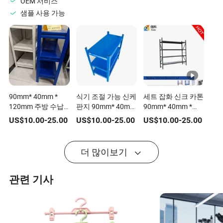
OEM 서비스
샘플 사용 가능
90mm* 40mm *
식기 조절 가능 신케
세트 잡화 신크 카톤
120mm 주방 수납
판지 90mm* 40mm
90mm* 40mm *
작업대 플라스틱 접
* 120mm 플라스틱
120mm 플라스틱
US$
10.00
-
25.00
US$
10.00
-
25.00
US$
10.00
-
25.00
시 건조대 금속 선반
접시 건조대 주방 선
접시 건조대 주방 선
반
반
더 많이보기
관련 기사