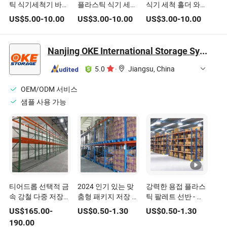
틱 식기세척기 바구
플라스틱 식기 세척
식기 세척 홀더 와인
니 고블렛 샴페인 맥
홀더 와인 잔 배수대
잔 배수대 상업용 표
US$
5.00
-
10.00
US$
3.00
-
10.00
US$
3.00
-
10.00
주 잔 저장 선반 내
준 식기 세척기 바구
구성 강하고 공간 절
니
약 가능하며 설치가
Nanjing OKE International Storage Systems Co., Ltd.
용이하고 안정적입
니다
5.0
·
Jiangsu, China
OEM/ODM 서비스
샘플 사용 가능
티어드롭 선택적 금
2024 인기 있는 맞
강력한 용접 플라스
속 강철 다중 저장
춤형 패키지 저장 선
틱 팔레트 선반 - 하
선반 플라스틱 나무
반과 플라스틱 팔레
드웨어 및 건축 자재
US$
165.00
-
US$
0.50
-
1.30
US$
0.50
-
1.30
팔레트 타이어 적재
트
용
190.00
형