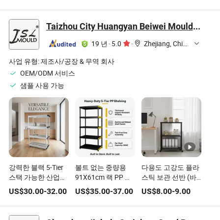
랙 중량물 저장 랙
강철 랙
Taizhou City Huangyan Beiwei Mould Industry Co., Ltd.
19 년
·
5.0
·
Zhejiang, China
사업 유형:
제조사/공장 & 무역 회사
OEM/ODM 서비스
샘플 사용 가능
강력한 블랙 5-Tier
볼트 없는 중량용
다용도 고강도 플라
스택 가능한 산업용
91X61cm 랙 PP 소
스틱 보관 선반 (바
강도 플라스틱 저장
재 산업용 강도 플라
퀴 포함)
US$
30.00
-
32.00
US$
35.00
-
37.00
US$
8.00
-
9.00
선반 맞춤 로고
스틱 저장 랙