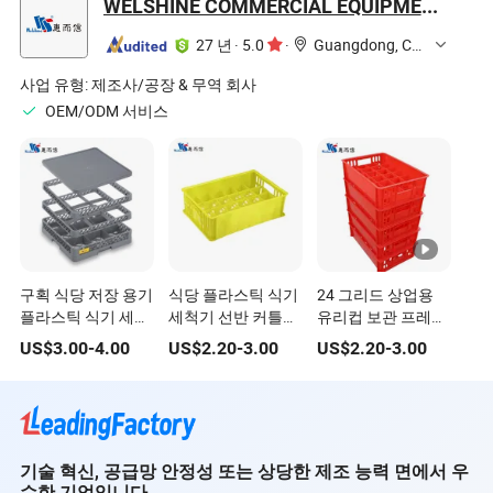
WELSHINE COMMERCIAL EQUIPMENT CO. LTD
27 년
·
5.0
·
Guangdong, China
사업 유형:
제조사/공장 & 무역 회사
OEM/ODM 서비스
구획 식당 저장 용기
식당 플라스틱 식기
24 그리드 상업용
플라스틱 식기 세척
세척기 선반 커틀러
유리컵 보관 프레임
기 커틀러리 바구니
리 바구니 24 구획
주방 플라스틱 식기
US$
3.00
-
4.00
US$
2.20
-
3.00
US$
2.20
-
3.00
유리 선반
유리 선반
건조대
기술 혁신, 공급망 안정성 또는 상당한 제조 능력 면에서 우
수한 기업입니다.