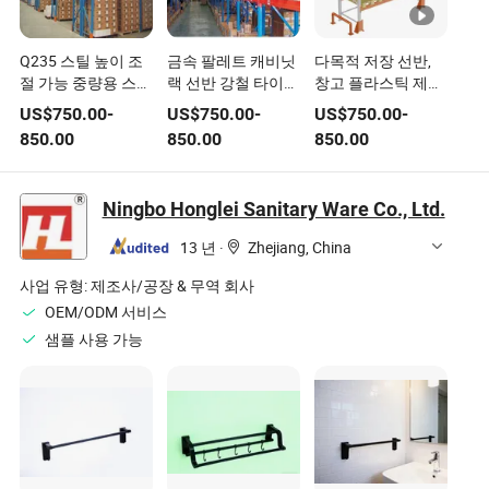
Q235 스틸 높이 조
금속 팔레트 캐비닛
다목적 저장 선반,
절 가능 중량용 스틸
랙 선반 강철 타이어
창고 플라스틱 제품
창고 선택형 플라스
다목적 저장 선반 플
Q235 금속 드라이
US$
750.00
-
US$
750.00
-
US$
750.00
-
틱 팔레트 저장 랙
라스틱 나무 팔레트
브 인 랙 CE 인증
850.00
850.00
850.00
파우더 코팅 표면 처
티어드롭 인증 선반
ISO9001, 14001.
리
창고 차고 솔루션
(랙)
Ningbo Honglei Sanitary Ware Co., Ltd.
13 년
·
Zhejiang, China
사업 유형:
제조사/공장 & 무역 회사
OEM/ODM 서비스
샘플 사용 가능