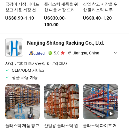
곰팡이 저장 파이프
플라스틱 제품을 위
산업 창고 저장을 위
창고 사용 저장 선반
한 다층 저장 드라이
한 플라스틱 나무 강
강철 플라스틱 나무
브인 랙 창고 시스템
철 팔레트가 있는 중
US$
0.90
-
1.10
US$
30.00
-
US$
0.40
-
1.20
팔레트 덱시온 산업
력 팔레트 랙
130.00
선반 타이어 스택 접
이식 랙 중량용 금속
선반
Nanjing Shitong Racking Co., Ltd.
5.0
·
Jiangsu, China
사업 유형:
제조사/공장 & 무역 회사
OEM/ODM 서비스
샘플 사용 가능
플라스틱 제품 창고
산업용 플라스틱 원
플라스틱 파이프 저