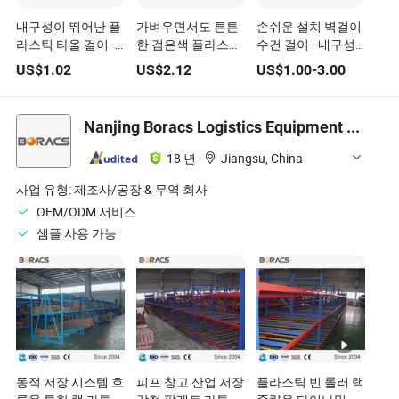
내구성이 뛰어난 플
가벼우면서도 튼튼
손쉬운 설치 벽걸이
라스틱 타올 걸이 -
한 검은색 플라스틱
수건 걸이 - 내구성
손님 욕실 및 임대
타올 걸이 다중 크기
이 뛰어나고 스타일
US$
1.02
US$
2.12
US$
1.00
-
3.00
주택에 적합
글로벌 도매 주문용
리시한 욕실 하드웨
어 세트
Nanjing Boracs Logistics Equipment Co., Ltd.
18 년
·
Jiangsu, China
사업 유형:
제조사/공장 & 무역 회사
OEM/ODM 서비스
샘플 사용 가능
동적 저장 시스템 흐
피프 창고 산업 저장
플라스틱 빈 롤러 랙