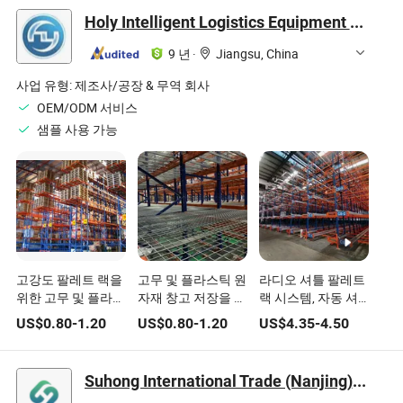
Holy Intelligent Logistics Equipment (Nanjing) Co. Ltd
9 년
·
Jiangsu, China
사업 유형:
제조사/공장 & 무역 회사
OEM/ODM 서비스
샘플 사용 가능
고강도 팔레트 랙을
고무 및 플라스틱 원
라디오 셔틀 팔레트
위한 고무 및 플라스
자재 창고 저장을 위
랙 시스템, 자동 셔
틱 저장 솔루션
한 특수 중량 팔레트
틀 창고 랙, 중량급
US$
0.80
-
1.20
US$
0.80
-
1.20
US$
4.35
-
4.50
랙
셔틀 랙
Suhong International Trade (Nanjing) Co., Ltd.