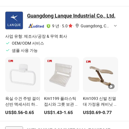
Guangdong Lanque Industrial Co., Ltd.
9 년
·
5.0
·
Guangdong, China
사업 유형:
제조사/공장 & 무역 회사
OEM/ODM 서비스
샘플 사용 가능
욕실 수건 주방 걸이
Km1199 플라스틱
Km1093 신발 진열
선반 액세서리 하드
접시와 그릇 보관 선
대 가정용 캐비닛 분
웨어 플라스틱 제품
반 주방 필수품
리형 플라스틱 저장
US$
0.56
-
0.65
US$
1.43
-
1.65
US$
0.69
-
0.77
저장 선반 도구
지지대