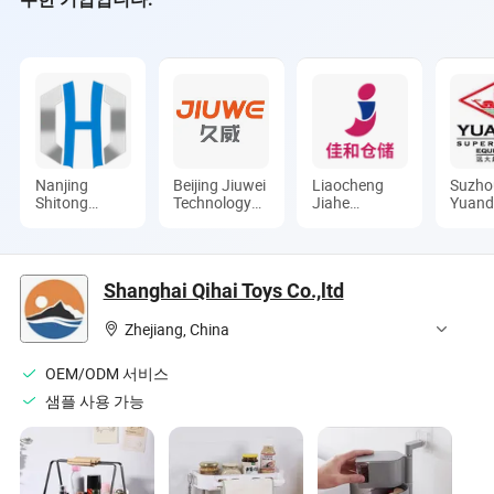
Nanjing
Beijing Jiuwei
Liaocheng
Suzho
Shitong
Technology
Jiahe
Yuan
Racking Co.,
Co., Ltd.
Warehousing
Comme
Ltd.
Equipment
Produc
Co., Ltd
Ltd.
Shanghai Qihai Toys Co.,ltd
Zhejiang, China
OEM/ODM 서비스
샘플 사용 가능