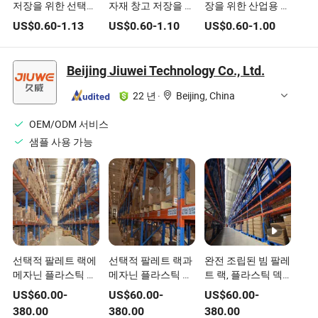
저장을 위한 선택적
자재 창고 저장을 위
장을 위한 산업용 캔
팔레트 랙, 조정 가
한 중량 하중 팔레트
틸레버 선반, 조절
US$
0.60
-
1.13
US$
0.60
-
1.10
US$
0.60
-
1.00
능한 빔 구성
랙
가능한 팔 지지 시스
템 포함
Beijing Jiuwei Technology Co., Ltd.
22 년
·
Beijing, China
OEM/ODM 서비스
샘플 사용 가능
선택적 팔레트 랙에
선택적 팔레트 랙과
완전 조립된 빔 팔레
메자닌 플라스틱 바
메자닌 플라스틱 펠
트 랙, 플라스틱 덱
닥 추가, 두 번째 미
렛 창고 아래 정전기
코너 보호대가 있는
US$
60.00
-
US$
60.00
-
US$
60.00
-
끄럼 방지 부드러운
방지 먼지 흡수 저장
강철 저장 랙, 창고
380.00
380.00
380.00
발 보호를 위한 창고
랙 중량물 강철 랙
용 금속 랙