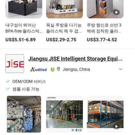
내구성이 뛰어난
욕실 주방용 다기능
주방 향신료 선반 3
BPA-free 플라스틱
플라스틱 랙 두 겹
벽에 장착된 플라스
SPA 저장 캐디, 플립
내구성 Hh008_6
틱 조미료 상자
US$
5.51
-
6.89
US$
2.29
-
2.75
US$
3.77
-
4.52
업 크롬 핸들, 쌓을
Kw025_4
수 있는 용기, 화장
품 바디 워시 욕실
Jiangsu JISE Intelligent Storage Equipment Co., Ltd.
저장 선반
Hh008_12
Jiangsu, China
OEM/ODM 서비스
샘플 사용 가능