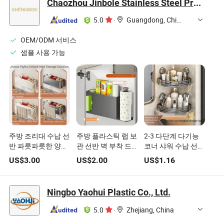
Chaozhou Jinbole Stainless Steel Products Co., Ltd.
5.0
·
Guangdong, China
OEM/ODM 서비스
샘플 사용 가능
주방 조리대 수납 선
주방 플라스틱 랩 보
2-3 다단계 다기능
반 파릇파릇한 양파,
관 선반 벽 부착 드
코너 샤워 수납 선반
생강, 마늘 벽걸이
릴 필요 없는 티슈
벽 부착 욕실 액세서
US$
3.00
US$
2.00
US$
1.16
플라스틱 드릴 필요
선반 주방용품 거치
리 선반
없는 정리함 분리대
대
포함
Ningbo Yaohui Plastic Co., Ltd.
5.0
·
Zhejiang, China