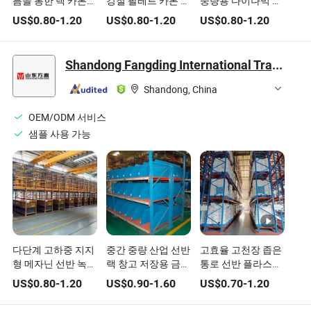
름을 통한 랙 카톤
강철 팔레트 카톤 중
중량용 다이나믹 플
중력 랙 부품용 플라
력 흐름 선반 플라스
로우 시스템 중량용
US$
0.80
-
1.20
US$
0.80
-
1.20
US$
0.80
-
1.20
스틱 빈
틱 롤러
창고 금속 선반 중국
산
Shandong Fangding International Trade Co., LTD
Shandong, China
OEM/ODM 서비스
샘플 사용 가능
다단계 고하중 지지
중간 중량 산업 선반
고효율 고천장 좁은
형 메자닌 선반 녹
랙 창고 저장용 금속
통로 선반 플라스틱
방지 플라스틱 제품
및 플라스틱 재료
파이프 창고 저장
US$
0.80
-
1.20
US$
0.90
-
1.60
US$
0.70
-
1.20
창고 저장용
OEM 공급