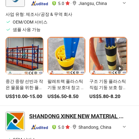
5.0
·
Jiangsu, China
사업 유형:
제조사/공장 & 무역 회사
OEM/ODM 서비스
샘플 사용 가능
중간 중량 선반과 작
팔레트랙 플라스틱
구조 기둥 플라스틱
은 물품을 위한 플라
기둥 보호대 창고 선
직립 기둥 보호 창고
스틱 빈 삽입물
반 안전 기둥 부식
장비 선반 안전 보호
US$
10.00
-
15.00
US$
6.50
-
8.50
US$
5.80
-
8.20
방지기
대
SHANDONG XINKE NEW MATERIAL CO., LTD.
5.0
·
Shandong, China