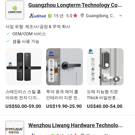
Guangzhou Longterm Technology Co.,Ltd.
15 년
·
5.0
·
Guangdong, China
사업 유형:
제조사/공장 & 무역 회사
OEM/ODM 서비스
샘플 사용 가능
스테인리스 스틸 홈
투야 원격 제어 홈
도매 지능형 지문
아파트 전자 디지털
인테리어 지문 전자
Ttlock 비밀번호 보
지문 블루투스 스마
스마트 홈 디지털 도
안 도어 전자 잠금장
US$
50.00
-
59.00
US$
19.90
-
25.90
US$
40.00
-
54.00
트 도어 잠금장치
어 잠금장치
치 스마트 디지털 잠
금장치
Wenzhou Liwang Hardware Technology Co., Ltd.