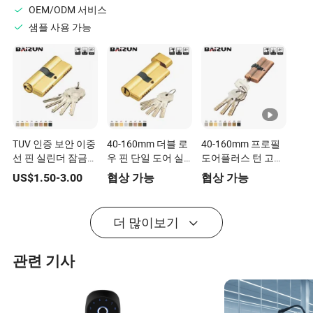
OEM/ODM 서비스
샘플 사용 가능
TUV 인증 보안 이중
40-160mm 더블 로
40-160mm 프로필
선 핀 실린더 잠금장
우 핀 단일 도어 실
도어플러스 턴 고급
치 문 창문용
린더 잠금장치 손잡
보안 잠금 실린더 나
US$
1.50
-
3.00
협상 가능
협상 가능
이 턴
무 문용
더 많이보기
관련 기사