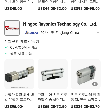
장치 도어 잠금 장치
문 도어 잠금장치 알
금장치 시각 고양이
도난 방지 리밍 카드
루미늄 5572 와이파
눈 기능 포함
US$
40.00
US$
44.00
-
52.00
US$
93.00
-
98.00
도어 잠금
이 블루투스 키리스
입구 디지털 잠금장
치
Ningbo Rayonics Technology Co., Ltd.
20 년
·
Zhejiang, China
사업 유형:
제조사/공장
OEM/ODM 서비스
샘플 사용 가능
다양한 잠금 해제 방
고급 보안 유로 프로
유로 프로파일 반 원
법 유럽형 프로파일
파일 이중 실린더
통 CE 인증 스마트
단일 스마트 도어 잠
80mm 스마트 잠금
도어 잠금장치
US$
96.00
-
US$
65.20
-
72.50
US$
36.20
-
53.70
금 실린더 조정 가능
장치 조절 가능한 캠