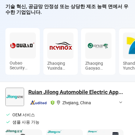
기술 혁신, 공급망 안정성 또는 상당한 제조 능력 면에서 우
수한 기업입니다.
Oubao
Zhaoqing
Zhaoqing
Shan
Security
Yuxinda
Gaoyao
Yunch
Technology
Hardware
Jinhuida
Xinya 
Co., Ltd.
Products Co.,
Hardware
Manuf
Ltd.
Products Co.,
Co., L
Ltd.
Ruian Jilong Automobile Electric Appliances Co.,Ltd.
Zhejiang, China
OEM 서비스
샘플 사용 가능