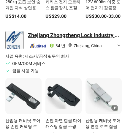
280kg 고급 보안 숨
키리스 전자 모르티
12V 600lbs 이중 도
겨진 자석 상업용 및
스 잠금장치, 조절
어 전자기 잠금장치
주거용 출입 통제 잠
가능한 지연,
280kg 600lbs 유리
US$
14.00
US$
29.00
US$
30.00
-
33.00
금장치
12V/24V DC 전자
문용 전기 보안 시스
도어 잠금장치, 보안
템 자기 잠금장치
도어에 적합
Zhejiang Zhongzheng Lock Industry Co., Ltd.
34 년
·
Zhejiang, China
사업 유형:
제조사/공장 & 무역 회사
OEM/ODM 서비스
샘플 사용 가능
산업용 캐비닛 도어
존젠 아연 합금 다이
산업용 캐비닛 도어
용 존젠 커넥팅 로드
캐스팅 잠금 스윙 핸
용 연결 로드 잠금
잠금장치 Ms834-1
들 패널 잠금 전기
장치 Ms820A