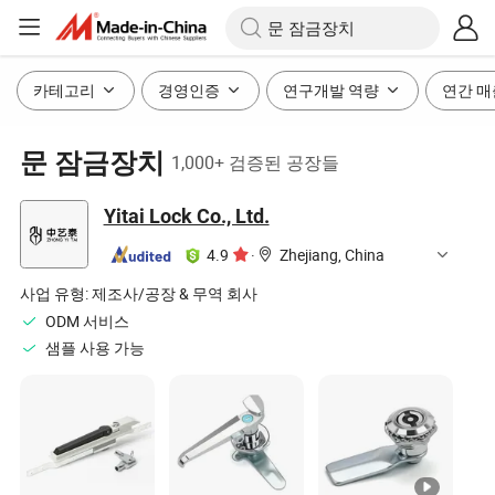
카테고리
경영인증
연구개발 역량
연간 매
문 잠금장치
1,000+ 검증된 공장들
Yitai Lock Co., Ltd.
4.9
·
Zhejiang, China
사업 유형:
제조사/공장 & 무역 회사
ODM 서비스
샘플 사용 가능