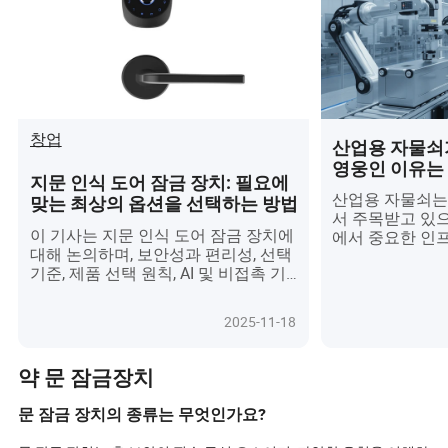
창업
산업용 자물쇠
영웅인 이유는
지문 인식 도어 잠금 장치: 필요에
에 올 것에 놀
산업용 자물쇠는
맞는 최상의 옵션을 선택하는 방법
서 주목받고 있
이 기사는 지문 인식 도어 잠금 장치에
에서 중요한 인
대해 논의하며, 보안성과 편리성, 선택
호 연결된 수호
기준, 제품 선택 원칙, AI 및 비접촉 기
다. 2026년에는
술과 같은 미래 동향을 강조합니다.
식, IoT의 융합
하여 구매자에게
2025-11-18
니라 운영 통찰
제공합니다. 조
과 준수로 전환됨
약 문 잠금장치
제작되고 건물 
합된 고급 자물쇠
문 잠금 장치의 종류는 무엇인가요?
스마트 빌딩이 
하는 방식을 변화