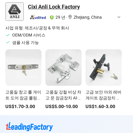
금 전기 패널 도어
함 전기 캐비닛 인클
푸시 투 클로즈 잠금
Cixi Anli Lock Factory
잠금
로저
장치와 팝아웃 노브
29 년
·
Zhejiang, China
사업 유형:
제조사/공장 & 무역 회사
OEM/ODM 서비스
샘플 사용 가능
고품질 창고 롤 게이
고품질 강철 비상 차
고급 보안 야외 레버
트 도어 잠금 롤링
고 문 잠금장치 Al-
게이트 잠금장치 차
셔터 도어 롤링 셔터
Ckst-005
고 문 잠금장치
US$
1.70
-
3.00
US$
5.00
-
10.00
US$
1.60
-
3.00
잠금 본체