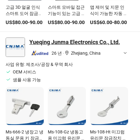
고급 3D 얼굴 인식
스마트 모바일 접근
앱 제어 및 지문 인
스마트 도어 잠금장
기능이 있는 고급 기
식이 가능한 자동 스
치 WiFi
술 방범 도어 잠금장
마트 도어 잠금장치
US$
80.00
-
90.00
US$
80.00
-
90.00
US$
60.00
-
80.00
치
Yueqing Junma Electronics Co., Ltd.
26 년
·
Zhejiang, China
사업 유형:
제조사/공장 & 무역 회사
OEM 서비스
샘플 사용 가능
Ms-666-2 냉장고 냉
Ms-108-Gz 냉동고
Ms-108-Ht 미끄럼
동실 문용 키 잠금장
용 미끄럼 유리문 잠
유리문 잠금장치 캐