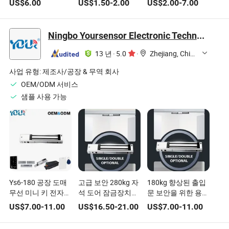
US$
6.00
US$
1.50
-
2.00
US$
2.00
-
7.00
캐비닛 문 Ms708-8
Ningbo Yoursensor Electronic Technology Co., Ltd.
13 년
·
5.0
·
Zhejiang, China
사업 유형:
제조사/공장 & 무역 회사
OEM/ODM 서비스
샘플 사용 가능
Ys6-180 공장 도매
고급 보안 280kg 자
180kg 향상된 출입
무선 미니 키 전자기
석 도어 잠금장치로
문 보안을 위한 용량
잠금장치 원격 및 U
강화된 안전성
전자기 잠금장치
US$
7.00
-
11.00
US$
16.50
-
21.00
US$
7.00
-
11.00
브래킷 포함, 자동
문 및 알루미늄 단일