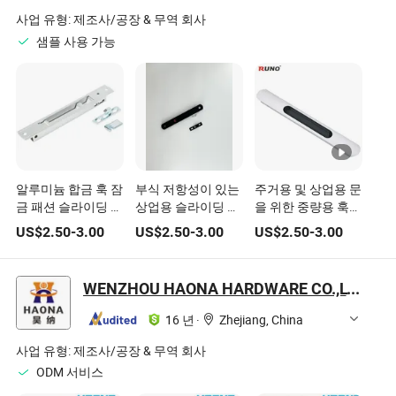
사업 유형:
제조사/공장 & 무역 회사
샘플 사용 가능
알루미늄 합금 훅 잠
부식 저항성이 있는
주거용 및 상업용 문
금 패션 슬라이딩 도
상업용 슬라이딩 도
을 위한 중량용 훅
어 창 유리 잠금장치
어용 조절 가능한 잠
잠금장치
US$
2.50
-
3.00
US$
2.50
-
3.00
US$
2.50
-
3.00
금 훅 스트립 잠금
WENZHOU HAONA HARDWARE CO.,LTD
16 년
·
Zhejiang, China
사업 유형:
제조사/공장 & 무역 회사
ODM 서비스