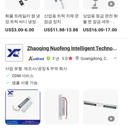
화물 트레일러 캠 냉
산업용 트럭 차체 문
상업용 등급 완전 화
장 트럭 바디 냉장고
잠금 장치
물 문 잠금 세트 - 부
바 배송 컨테이너 후
식 방지, 고안전
US$
3.00
-
6.00
US$
11.88
-
13.88
US$
16.00
-
17.00
면 매립형 도어 손잡
이 T 패들 공구 상자
잠금장치
Zhaoqing Nuofeng Intelligent Technology Co., Ltd.
3 년
·
5.0
·
Guangdong, China
사업 유형:
제조사/공장 & 무역 회사
ODM 서비스
샘플 사용 가능