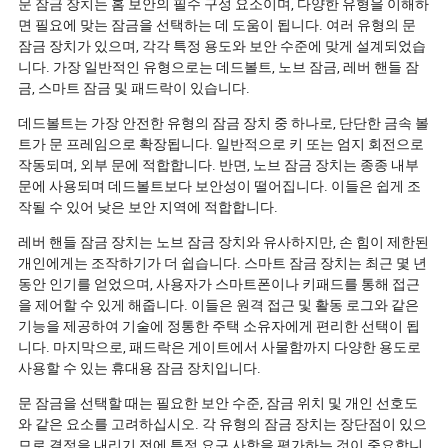
문 잠금 장치는 홈 보안의 필수 구성 요소이며, 다양한 유형을 이해하
기반 자물쇠, 에
면 필요에 맞는 잠금을 선택하는 데 도움이 됩니다. 여러 유형의 문
공급망 전략이 
잠금 장치가 있으며, 각각 특정 용도와 보안 수준에 맞게 설계되었습
떻게 형성하고 
니다. 가장 일반적인 유형으로는 데드볼트, 노브 잠금, 레버 핸들 잠
요? 모든 자물쇠
금, 스마트 잠금 및 패드락이 있습니다.
미래를 엿보세요
데드볼트는 가장 안전한 유형의 잠금 장치 중 하나로, 단단한 금속 볼
트가 문 프레임으로 확장됩니다. 일반적으로 키 또는 엄지 회전으로
작동되며, 외부 문에 적합합니다. 반면, 노브 잠금 장치는 종종 내부
문에 사용되며 데드볼트보다 보안성이 떨어집니다. 이들은 쉽게 조
작될 수 있어 낮은 보안 지역에 적합합니다.
레버 핸들 잠금 장치는 노브 잠금 장치와 유사하지만, 손 힘이 제한된
개인에게는 조작하기가 더 쉽습니다. 스마트 잠금 장치는 최근 몇 년
동안 인기를 얻었으며, 사용자가 스마트폰이나 키패드를 통해 접근
을 제어할 수 있게 해줍니다. 이들은 원격 접근 및 활동 로그와 같은
기능을 제공하여 기술에 정통한 주택 소유자에게 편리한 선택이 됩
니다. 마지막으로, 패드락은 게이트에서 사물함까지 다양한 용도로
사용할 수 있는 휴대용 잠금 장치입니다.
문 잠금을 선택할 때는 필요한 보안 수준, 잠금 위치 및 개인 선호도
와 같은 요소를 고려하십시오. 각 유형의 잠금 장치는 장단점이 있으
므로 결정을 내리기 전에 특정 요구 사항을 평가하는 것이 중요합니