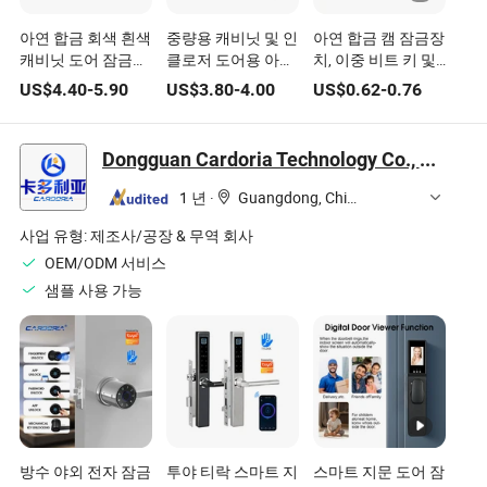
아연 합금 회색 흰색
중량용 캐비닛 및 인
아연 합금 캠 잠금장
캐비닛 도어 잠금장
클로저 도어용 아연
치, 이중 비트 키 및
치 로드 연결 없음
합금 손잡이 잠금장
회전 탭이 있는 전기
US$
4.40
-
5.90
US$
3.80
-
4.00
US$
0.62
-
0.76
치
캐비닛 및 배전함 문
용
Dongguan Cardoria Technology Co., Ltd.
1 년
·
Guangdong, China
사업 유형:
제조사/공장 & 무역 회사
OEM/ODM 서비스
샘플 사용 가능
방수 야외 전자 잠금
투야 티락 스마트 지
스마트 지문 도어 잠