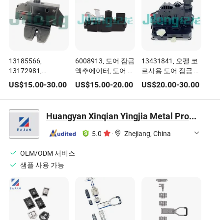
13185566,
6008913, 도어 잠금
13431841, 오펠 코
13172981,
액추에이터, 도어 잠
르사용 도어 잠금 액
24441401, 133215,
금, 테슬라 모델 S용
추에이터 S07
US$
15.00
-
30.00
US$
15.00
-
20.00
US$
20.00
-
30.00
5133099, 5176319,
도어 잠금 액추에이
495072894,
터
92202968 테일게
Huangyan Xinqian Yingjia Metal Product Factory
이트 도어 잠금장치
5.0
·
Zhejiang, China
OEM/ODM 서비스
샘플 사용 가능