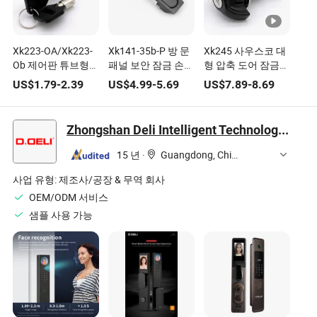
Xk223-OA/Xk223-
Xk141-35b-P 방 문
Xk245 사우스코 대
Ob 제어판 튜브형
패널 보안 잠금 손잡
형 압축 도어 잠금장
키 미니 캠 푸시 잠
이 팝업 플러시 버튼
치 E3-158-25 에어
US$
1.79
-
2.39
US$
4.99
-
5.69
US$
7.89
-
8.69
금장치 캐비닛 문용
패널 캐비닛 잠금
포일 원단어 핸들 잠
금장치 키 잠금형
CH751 금속 날개 손
Zhongshan Deli Intelligent Technology Co., Ltd.
잡이 잠금장치
15 년
·
Guangdong, China
사업 유형:
제조사/공장 & 무역 회사
OEM/ODM 서비스
샘플 사용 가능