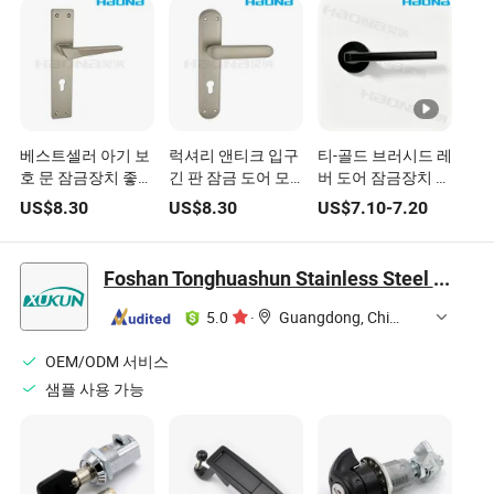
베스트셀러 아기 보
럭셔리 앤티크 입구
티-골드 브러시드 레
호 문 잠금장치 좋은
긴 판 잠금 도어 모
버 도어 잠금장치 맞
제안 플레이트 잠금
티스 아연 합금 도어
춤형 내부 목재 문용
US$
8.30
US$
8.30
US$
7.10
-
7.20
장치
핸들 잠금
Foshan Tonghuashun Stainless Steel Products Co., Ltd.
5.0
·
Guangdong, China
OEM/ODM 서비스
샘플 사용 가능