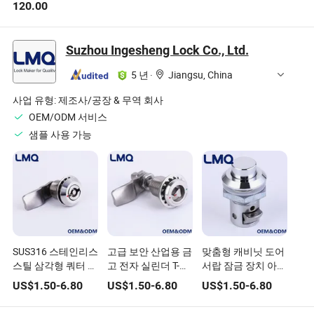
120.00
한 실린더 호텔 및
스마트 도어 잠금장
사무실용
치
Suzhou Ingesheng Lock Co., Ltd.
5 년
·
Jiangsu, China
사업 유형:
제조사/공장 & 무역 회사
OEM/ODM 서비스
샘플 사용 가능
SUS316 스테인리스
고급 보안 산업용 금
맞춤형 캐비닛 도어
스틸 삼각형 쿼터 더
고 전자 실린더 T-핸
서랍 잠금 장치 아연
블 비트 조절 가능한
들 압축 잠금 장치
다이, 밝은 크롬 버
US$
1.50
-
6.80
US$
1.50
-
6.80
US$
1.50
-
6.80
그립 범위 캠 잠금
캐비닛 문 1/4 회전
튼 슬램 도어 캠 슬
쿼터 턴 캔 압축 잠
캠 잠금 장치 키 포
램 스테인리스 스틸