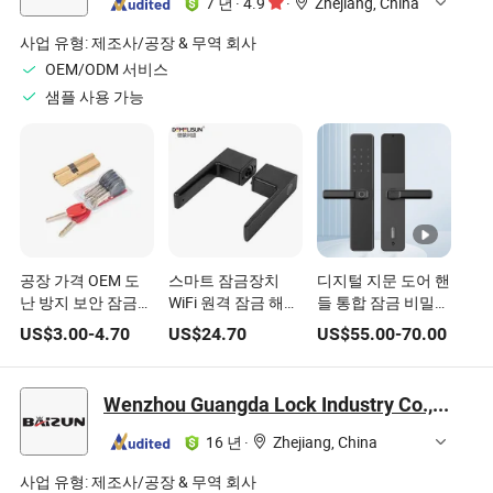
7 년
·
4.9
·
Zhejiang, China
사업 유형:
제조사/공장 & 무역 회사
OEM/ODM 서비스
샘플 사용 가능
공장 가격 OEM 도
스마트 잠금장치
디지털 지문 도어 핸
난 방지 보안 잠금
WiFi 원격 잠금 해제
들 통합 잠금 비밀번
실린더 문 하드웨어
키 없는 출입 디지털
호 출입 전원 절약
US$
3.00
-
4.70
US$
24.70
US$
55.00
-
70.00
구리 모티스 도어 잠
비밀번호 방수 생체
키리스 스마트 잠금
금
인식 지문 도어 잠금
장치
장치
Wenzhou Guangda Lock Industry Co., Ltd.
16 년
·
Zhejiang, China
사업 유형:
제조사/공장 & 무역 회사