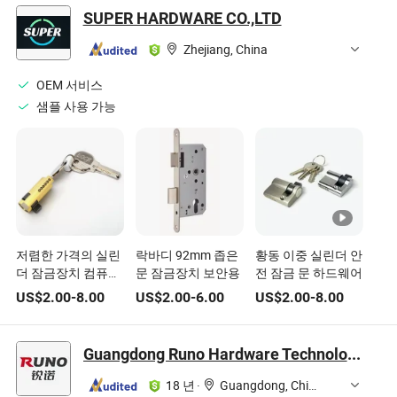
이중 문 및 야외 게
SUPER HARDWARE CO.,LTD
이트용
Zhejiang, China
OEM 서비스
샘플 사용 가능
저렴한 가격의 실린
락바디 92mm 좁은
황동 이중 실린더 안
더 잠금장치 컴퓨터
문 잠금장치 보안용
전 잠금 문 하드웨어
키 이중 개방 도어
US$
2.00
-
8.00
US$
2.00
-
6.00
US$
2.00
-
8.00
잠금 실린더
Guangdong Runo Hardware Technology Co., Ltd
18 년
·
Guangdong, China