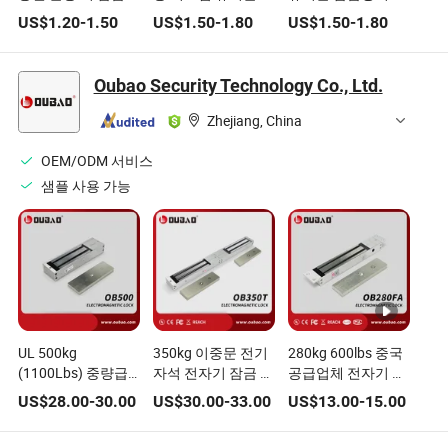
치
금장치
비닛 잠금장치
US$
1.20
-
1.50
US$
1.50
-
1.80
US$
1.50
-
1.80
Oubao Security Technology Co., Ltd.
Zhejiang, China
OEM/ODM 서비스
샘플 사용 가능
UL 500kg
350kg 이중문 전기
280kg 600lbs 중국
(1100Lbs) 중량급
자석 전자기 잠금 장
공급업체 전자기 전
단일 도어 전자 전기
치 전기 제어 잠금
자기 도어 잠금장치
US$
28.00
-
30.00
US$
30.00
-
33.00
US$
13.00
-
15.00
제어 자석 잠금장치
장치