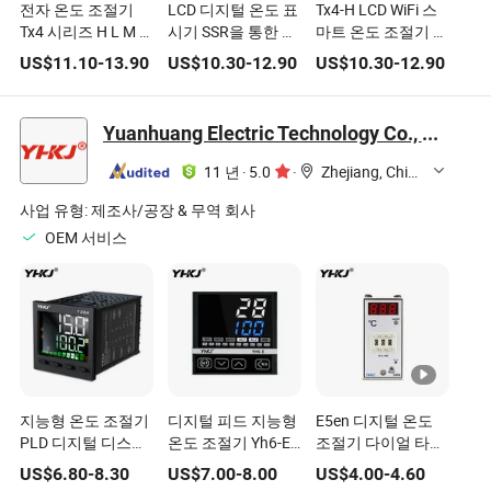
전자 온도 조절기
LCD 디지털 온도 표
Tx4-H LCD WiFi 스
Tx4 시리즈 H L M S
시기 SSR을 통한 맞
마트 온도 조절기 기
W AC100-
춤형 서모스탯 온도
능성 전기 스마트 바
US$
11.10
-
13.90
US$
10.30
-
12.90
US$
10.30
-
12.90
240VAC/DC Tx4-L
컨트롤러 출력
닥 난방 온도 조절기
디지털 PID 온도 조
가정 난방용 디지털
절기 LED 온도계 온
온도 조절기
Yuanhuang Electric Technology Co., Ltd.
도 조절기
11 년
·
5.0
·
Zhejiang, China
사업 유형:
제조사/공장 & 무역 회사
OEM 서비스
지능형 온도 조절기
디지털 피드 지능형
E5en 디지털 온도
PLD 디지털 디스플
온도 조절기 Yh6-Ek
조절기 다이얼 타입
레이 완전 자동
SSR 릴레이
K 온도 조절기
US$
6.80
-
8.30
US$
7.00
-
8.00
US$
4.00
-
4.60
RS485
Dualoutput/4-