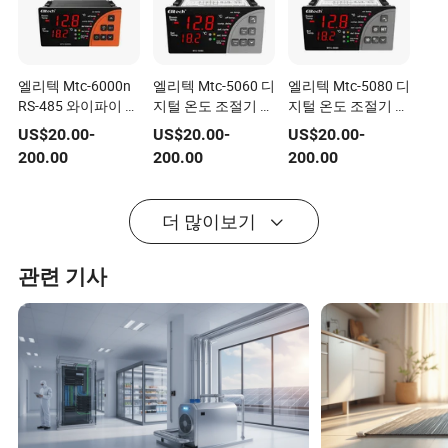
엘리텍 Mtc-6000n
엘리텍 Mtc-5060 디
엘리텍 Mtc-5080 디
RS-485 와이파이 원
지털 온도 조절기 범
지털 온도 조절기 범
격 모니터링 마이크
용 온도 조절기 냉장
용 온도 조절기 냉장
US$
20.00
-
US$
20.00
-
US$
20.00
-
로컴퓨터 디지털 온
고 냉각 제상
고 냉각 제상 팬
200.00
200.00
200.00
도 조절기 냉장고 냉
각 제상 팬 대체
220V
더 많이보기
관련 기사