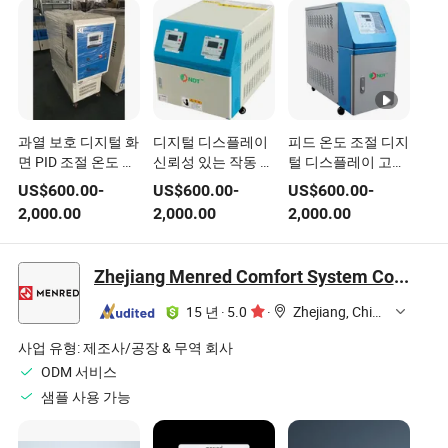
과열 보호 디지털 화
디지털 디스플레이
피드 온도 조절 디지
면 PID 조절 온도 조
신뢰성 있는 작동 플
털 디스플레이 고무
절기 및 온도 컨트롤
라스틱 성형 온도 조
경화 온도 조절기
US$
600.00
-
US$
600.00
-
US$
600.00
-
러
절기 및 온도 컨트롤
2,000.00
2,000.00
2,000.00
러
Zhejiang Menred Comfort System Co., Ltd
15 년
·
5.0
·
Zhejiang, China
사업 유형:
제조사/공장 & 무역 회사
ODM 서비스
샘플 사용 가능