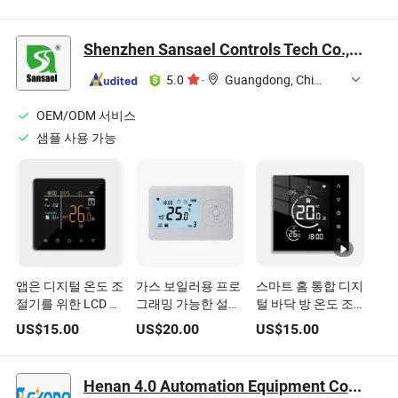
스플레이 PID 제어
스플레이 PID 제어
털 디스플레이 PID
온도
온도
제어 온도
Shenzhen Sansael Controls Tech Co., Ltd
5.0
·
Guangdong, China
OEM/ODM 서비스
샘플 사용 가능
앱은 디지털 온도 조
가스 보일러용 프로
스마트 홈 통합 디지
절기를 위한 LCD 디
그래밍 가능한 설정
털 바닥 방 온도 조
스플레이로 WiFi를
이 있는 디지털 온도
절기
US$
15.00
US$
20.00
US$
15.00
제어합니다
조절기
Henan 4.0 Automation Equipment Co., Ltd.