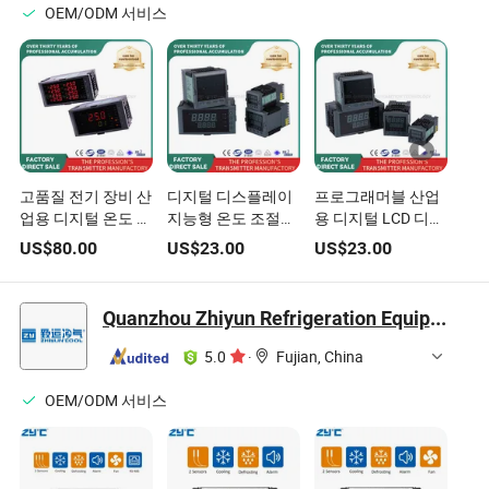
OEM/ODM 서비스
고품질 전기 장비 산
디지털 디스플레이
프로그래머블 산업
업용 디지털 온도 조
지능형 온도 조절기
용 디지털 LCD 디스
절기
경제형 4-Digit 이중
플레이 온도 조절기
US$
80.00
US$
23.00
US$
23.00
디스플레이 온도 조
온/오프 온도 조절
절기
기
Quanzhou Zhiyun Refrigeration Equipment Co., Ltd.
5.0
·
Fujian, China
OEM/ODM 서비스