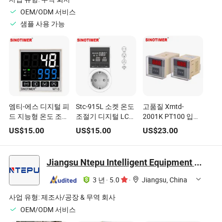
OEM/ODM 서비스
샘플 사용 가능
엠티-에스 디지털 피
Stc-915L 소켓 온도
고품질 Xmtd-
드 지능형 온도 조절
조절기 디지털 LCD
2001K PT100 입력
기 자동 조절 테이블
온도 조절기 100-
220V 72*72 지능형
US$
15.00
US$
15.00
US$
23.00
K/J/E/N 입력 릴레
250V AC,
디지털 온도 조절기
이 솔리드 스테이트
-20~120°C, ±1°C 정
출력 48X48mm
확도, 여러 프로브
Jiangsu Ntepu Intelligent Equipment Co., Ltd.
헤드와 함께
3 년
·
5.0
·
Jiangsu, China
사업 유형:
제조사/공장 & 무역 회사
OEM/ODM 서비스