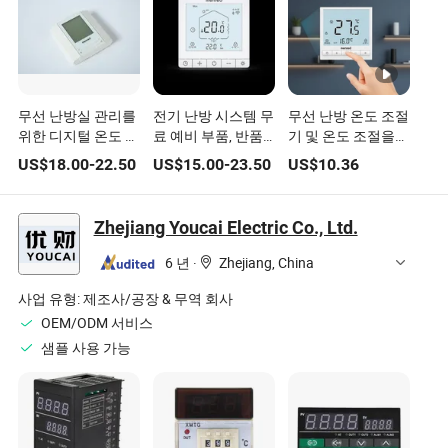
무선 난방실 관리를
전기 난방 시스템 무
무선 난방 온도 조절
위한 디지털 온도 조
료 예비 부품, 반품
기 및 온도 조절을
절기
및 교환 디지털 온도
위한 디지털 컨트롤
US$
18.00
-
22.50
US$
15.00
-
23.50
US$
10.36
조절기
러
Zhejiang Youcai Electric Co., Ltd.
6 년
·
Zhejiang, China
사업 유형:
제조사/공장 & 무역 회사
OEM/ODM 서비스
샘플 사용 가능