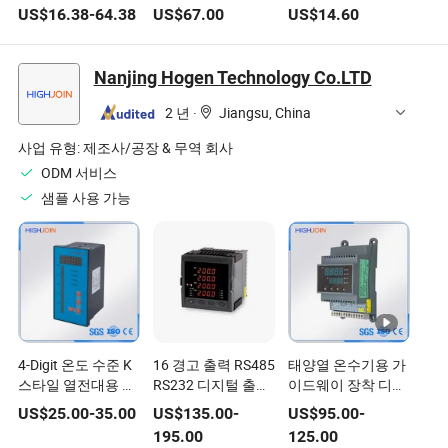
CE, RoHS 및 UL 인
JK208)
(XMTG-2301/2)
US$
16.38
-
64.38
US$
67.00
US$
14.60
증
Nanjing Hogen Technology Co.LTD
2 년
·
Jiangsu, China
사업 유형:
제조사/공장 & 무역 회사
ODM 서비스
샘플 사용 가능
4-Digit 온도 수준 K
16 경고 출력 RS485
태양열 온수기용 가
스타일 열전대용 지
RS232 디지털 출력
이드웨이 장착 디지
능형 디지털 디스플
온도 조절기
털 온도 조절기
US$
25.00
-
35.00
US$
135.00
-
US$
95.00
-
레이 컨트롤러
Hdm5740
195.00
125.00