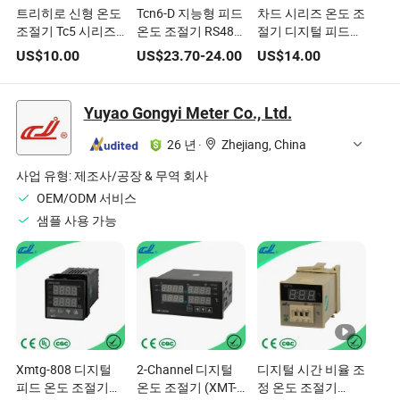
트리히로 신형 온도
Tcn6-D 지능형 피드
차드 시리즈 온도 조
조절기 Tc5 시리즈
온도 조절기 RS485
절기 디지털 피드백
디지털 PID 온도 조
모드버스 통신 모듈
온도 조절기
US$
10.00
US$
23.70
-
24.00
US$
14.00
절기
디지털 표시 온도 제
어 기기
Yuyao Gongyi Meter Co., Ltd.
26 년
·
Zhejiang, China
사업 유형:
제조사/공장 & 무역 회사
OEM/ODM 서비스
샘플 사용 가능
Xmtg-808 디지털
2-Channel 디지털
디지털 시간 비율 조
피드 온도 조절기
온도 조절기 (XMT-
정 온도 조절기