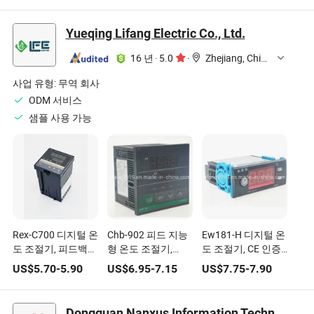
Communication4-
20mA/RS485 온도
20mA 48*48
조절기
Yueqing Lifang Electric Co., Ltd.
16 년
·
5.0
·
Zhejiang, China
사업 유형:
무역 회사
ODM 서비스
샘플 사용 가능
Rex-C700 디지털 온
Chb-902 피드 지능
Ew181-H 디지털 온
도 조절기, 피드백
형 온도 조절기,
도 조절기, CE 인증
디지털 온도 조절기,
Chb-902 디지털 온
고품질 Ew181-H 온
US$
5.70
-
5.90
US$
6.95
-
7.15
US$
7.75
-
7.90
Rex-C700 0-400 K
도 조절기, Chb-902
도 조절기
타입 입력, SSR 출력
온도 조절기
온도 조절기
Dongguan Nanxus Information Technology Co., Ltd