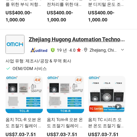
를 위한 부식 저항성
전처리를 위한 대형
분 디지털 온도 조절
스테인리스 강 무접
유량 디지털 금형 온
기 플라스틱 사출 성
US$
400.00
-
US$
400.00
-
US$
400.00
-
합 파이프 디지털 몰
도 조절기
형 응용 프로그램용
1,000.00
1,000.00
1,000.00
드 온도 조절기
Zhejiang Hugong Automation Technology Co., Ltd.
19 년
·
4.0
·
Zhejiang, China
사업 유형:
제조사/공장 & 무역 회사
OEM/ODM 서비스
옴치 TCL-R 오븐 온
옴치 Tcm-R 오븐 온
옴치 TC 시리즈 오
도 조절기 릴레이 출
도 조절기 릴레이 출
븐 온도 조절기 릴레
력 지능형 디지털 디
력 지능형 디지털 디
이 출력 지능형 디지
US$
7.03
-
7.51
US$
7.03
-
7.51
US$
7.03
-
7.51