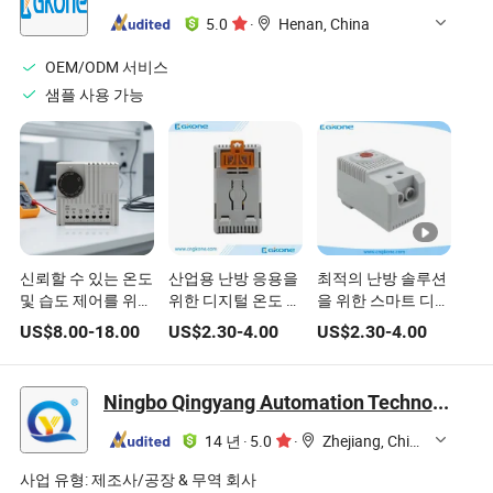
5.0
·
Henan, China
OEM/ODM 서비스
샘플 사용 가능
신뢰할 수 있는 온도
산업용 난방 응용을
최적의 난방 솔루션
및 습도 제어를 위한
위한 디지털 온도 조
을 위한 스마트 디지
고급 디지털 습도 조
절기 팬용 온도 조절
털 온도 조절기
US$
8.00
-
18.00
US$
2.30
-
4.00
US$
2.30
-
4.00
절기
기
Ningbo Qingyang Automation Technology CO.,LTD.
14 년
·
5.0
·
Zhejiang, China
사업 유형:
제조사/공장 & 무역 회사