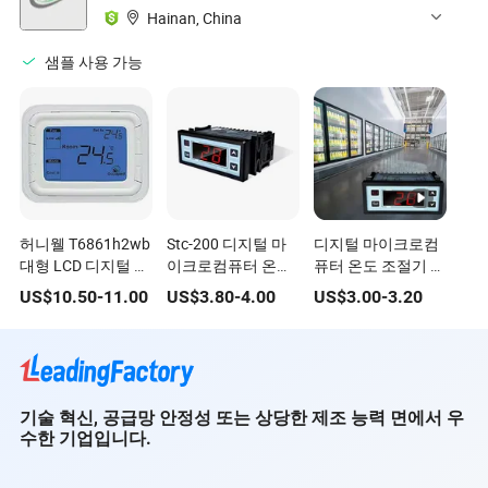
Hainan, China
샘플 사용 가능
허니웰 T6861h2wb
Stc-200 디지털 마
디지털 마이크로컴
대형 LCD 디지털 온
이크로컴퓨터 온도
퓨터 온도 조절기 냉
도 조절기
조절기 냉각 난방
각 난방 온도
US$
10.50
-
11.00
US$
3.80
-
4.00
US$
3.00
-
3.20
기술 혁신, 공급망 안정성 또는 상당한 제조 능력 면에서 우
수한 기업입니다.