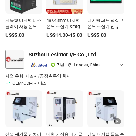
지능형 디지털 디스
48X48mm 디지털
디지털 피드 냉장고
플레이 자동 온도 조
온도 조절기 Xmtg-
온도 조절기 인큐베
절기 스위치 CH402
131 유니버설 입력
이터 CH502
US$
5.00
US$
14.00
-
15.00
US$
5.00
Mv Short100-240V
플라스틱 유형
220V 기기
Suzhou Lesintor I/E Co., Ltd.
7 년
·
Jiangsu, China
사업 유형:
제조사/공장 & 무역 회사
OEM/ODM 서비스
산업 폐기물 전처리
대형 가정용 폐기물
정밀 디지털 몰드 수