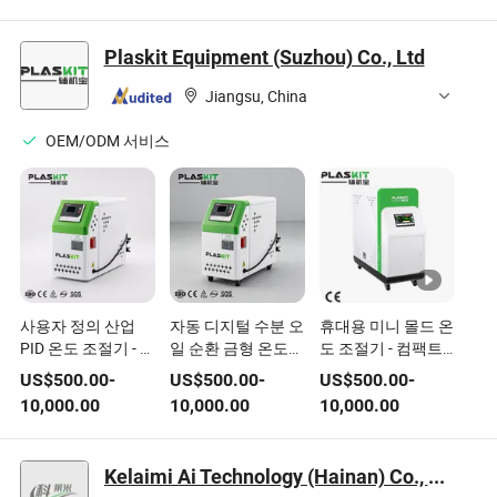
Plaskit Equipment (Suzhou) Co., Ltd
Jiangsu, China
OEM/ODM 서비스
사용자 정의 산업
자동 디지털 수분 오
휴대용 미니 몰드 온
PID 온도 조절기 - 다
일 순환 금형 온도
도 조절기 - 컴팩트
목적 사용을 위한
조절기 가열 냉각 시
디지털 워터 히터
US$
500.00
-
US$
500.00
-
US$
500.00
-
CE 인증 디지털 온
스템 주조 블로운 필
10,000.00
10,000.00
10,000.00
도 조절기
름 라인용
Kelaimi Ai Technology (Hainan) Co., Ltd.