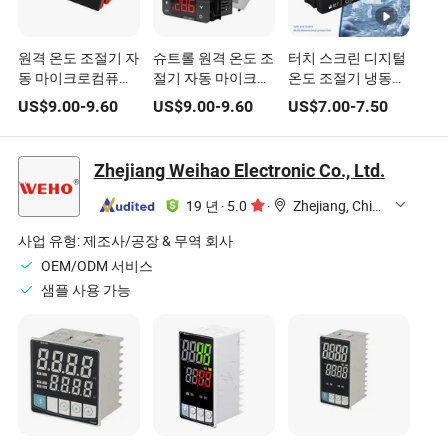
원격 온도 조절기 자
슈트롤 원격 온도 조
터치 스크린 디지털
동 마이크로컴퓨터
절기 자동 마이크로
온도 조절기 냉동실
냉각 부품 디지털 스
컴퓨터 디지털 온도
냉장 난방 부품 Sh-
US$
9.00
-
9.60
US$
9.00
-
9.60
US$
7.00
-
7.50
위치 온도 제어기
조절 스위치 온도 제
3b23
RoHS Stc-20X
어 Stc-60cx
Zhejiang Weihao Electronic Co., Ltd.
19 년
·
5.0
·
Zhejiang, China
사업 유형:
제조사/공장 & 무역 회사
OEM/ODM 서비스
샘플 사용 가능