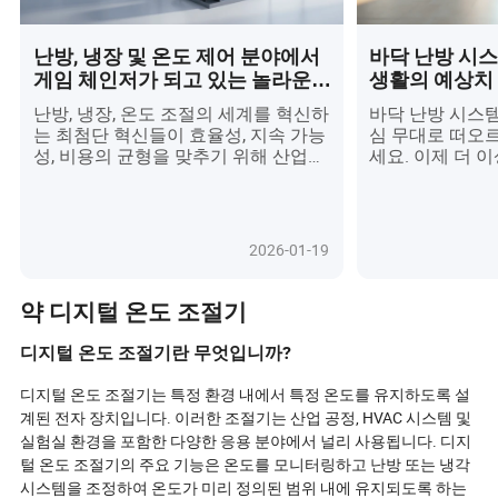
난방, 냉장 및 온도 제어 분야에서
바닥 난방 시스
게임 체인저가 되고 있는 놀라운
생활의 예상치
혁신은 무엇인가요?
이유는 무엇일
난방, 냉장, 온도 조절의 세계를 혁신하
바닥 난방 시스
는 최첨단 혁신들이 효율성, 지속 가능
심 무대로 떠오
성, 비용의 균형을 맞추기 위해 산업들
세요. 이제 더 
이 경쟁하면서 전 세계의 주목을 받고
편안함, 에너지 
있습니다. AI 기반의 스마트 온도 조절
를 추구하는 사
기와 IoT 지원 모니터링에서부터 친환
었습니다. 이 기
경 냉매와 모듈식 열 펌프에 이르기까
터 직관적인 스
2026-01-19
지, 이러한 발전은 에너지 비용 절감뿐
르기까지 바닥 
만 아니라 엄격한 환경 기준 준수도 약
더 접근 가능하
속합니다. 공급망이 진화하고 ESG 목
기술적 도약을 
약 디지털 온도 조절기
표가 중심 무대에 오르면서, 조달 전문
신이 부동산 가치
가들은 운영 우수성과 경쟁 우위를 제
인테리어 디자인
디지털 온도 조절기란 무엇입니까?
공하는 미래 지향적이고 지능적인 시
고 있는지 탐구하
스템을 선택해야 하는 새로운 국면에
맞춤형 솔루션을
디지털 온도 조절기는 특정 환경 내에서 특정 온도를 유지하도록 설
직면하고 있습니다. 전 세계의 편안함,
따뜻함 뒤의 과학
계된 전자 장치입니다. 이러한 조절기는 산업 공정, HVAC 시스템 및
건강, 지속 가능성을 재구성하는 기술
래에 대해 궁금
실험실 환경을 포함한 다양한 응용 분야에서 널리 사용됩니다. 디지
을 발견할 준비가 되셨습니까?
편안하고 친환경
털 온도 조절기의 주요 기능은 온도를 모니터링하고 난방 또는 냉각
어떻게 재정의하
시스템을 조정하여 온도가 미리 정의된 범위 내에 유지되도록 하는
요.