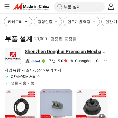
카테고리
경영인증
연구개발 역량
연간 매
부품 설계
20,000+ 검증된 공장들
Shenzhen Donghui Precision Mechanical & Electrical Co., Ltd.
17 년
·
5.0
·
Guangdong, China
사업 유형:
제조사/공장 & 무역 회사
OEM/ODM 서비스
샘플 사용 가능