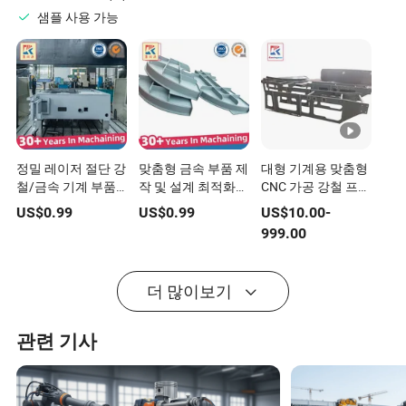
샘플 사용 가능
정밀 레이저 절단 강
맞춤형 금속 부품 제
대형 기계용 맞춤형
철/금속 기계 부품
작 및 설계 최적화
CNC 가공 강철 프레
전문가 용접 기계 기
솔루션
임 부품
US$
0.99
US$
0.99
US$
10.00
-
반 맞춤 디자인
999.00
더 많이보기
관련 기사