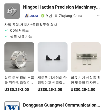
대 마스크 배선 클릭
Ningbo Haotian Precision Machinery Co., Ltd.
부품
9 년
·
Zhejiang, China
사업 유형:
제조사/공장 & 무역 회사
ODM 서비스
샘플 사용 가능
의료 로봇 장비 부품
새로운 디자인의 안
의료 기기 산업을 위
을 위한 맞춤형 디자
정적이고 신뢰할 수
한 맞춤형 디자인 고
인 부식 방지 자동화
있는 맞춤형 금속
원형 잔디 깎는 기계
US$
0.25
-
2.00
US$
0.25
-
2.00
US$
0.25
-
2.00
정밀도
CNC 정밀 가공 부품
부품
을 위한 뜨개질 기계
Dongguan Guangwei Communication Technology Co., Ltd.