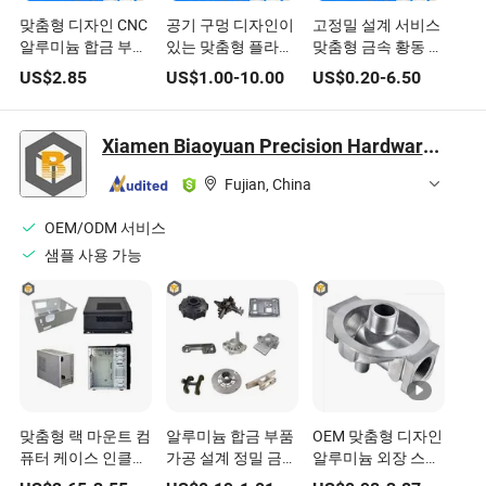
맞춤형 디자인 CNC
공기 구멍 디자인이
고정밀 설계 서비스
알루미늄 합금 부품
있는 맞춤형 플라스
맞춤형 금속 황동 기
가공
틱 스탬핑 금형 부품
계 부품 CNC 선반
US$
2.85
US$
1.00
-
10.00
US$
0.20
-
6.50
가공 부품
Xiamen Biaoyuan Precision Hardware Industry Co., Ltd.
Fujian, China
OEM/ODM 서비스
샘플 사용 가능
맞춤형 랙 마운트 컴
알루미늄 합금 부품
OEM 맞춤형 디자인
퓨터 케이스 인클로
가공 설계 정밀 금속
알루미늄 외장 스페
저 공장 제조업체 디
다이캐스팅 금형 고
어 부품 전자 다이