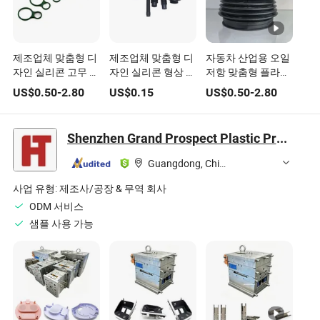
제조업체 맞춤형 디
제조업체 맞춤형 디
자동차 산업용 오일
자인 실리콘 고무 형
자인 실리콘 형상 부
저항 맞춤형 플라스
상 부품 정밀 성형
품 정밀 성형 예비
틱 실리콘 고무 부품
US$
0.50
-
2.80
US$
0.15
US$
0.50
-
2.80
실리콘 몰딩 씰 고무
부품 실리콘 몰딩 씰
부품
고무 부품
Shenzhen Grand Prospect Plastic Products Co., Ltd.
Guangdong, China
사업 유형:
제조사/공장 & 무역 회사
ODM 서비스
샘플 사용 가능