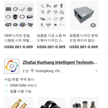
OEM 디자인 정밀
맞춤형 가공 소형 하
맞춤형 디자인 분체
스탬핑 시트 메탈 부
드웨어 디자인 스테
도장 레이저 절단
품 스테인리스 탄소
인리스 강판 스탬핑
Wdf 금속 가공 펀칭
US$
0.001
-
0.009
US$
0.001
-
0.009
US$
0.001
-
0.009
강 황동 구리 하드웨
부품
부품
어 스탬핑 부품
Zhuhai Kunhang Intelligent Technology Co., Ltd.
2 년
·
Guangdong, China
사업 유형:
무역 회사
OEM/ODM 서비스
샘플 사용 가능