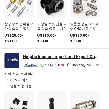
항공 우주 분야를 위
고정밀 로봇 관절 부
맞춤형 정밀 하드웨
한 맞춤형 고정밀
품 맞춤 합금 디자인
어 CNC 가공 오토바
CNC 가공 부품, 고
이 자동차 부품 스테
US$
20.00
-
US$
10.00
-
US$
30.00
-
급 재료 조성과 정확
인리스 스틸 티타늄
150.00
150.00
150.00
한 공차 설계 포함
합금 알루미늄
Ningbo Inunion Import and Export Co., Ltd.
13 년
·
5.0
·
Zhejiang, China
사업 유형:
무역 회사
ODM 서비스
샘플 사용 가능