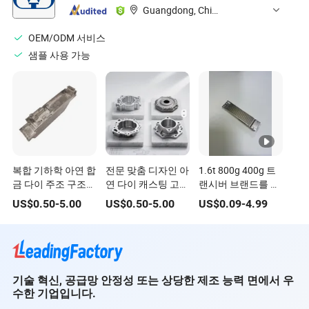
Guangdong, China
OEM/ODM 서비스
샘플 사용 가능
복합 기하학 아연 합
전문 맞춤 디자인 아
1.6t 800g 400g 트
금 다이 주조 구조
연 다이 캐스팅 고성
랜시버 브랜드를 위
부품 혁신적인 제품
능 기계 금속 부품
한 맞춤형 아연 부품
US$
0.50
-
5.00
US$
0.50
-
5.00
US$
0.09
-
4.99
디자인을 위한
및 엔지니어링 디자
인 지원
기술 혁신, 공급망 안정성 또는 상당한 제조 능력 면에서 우
수한 기업입니다.