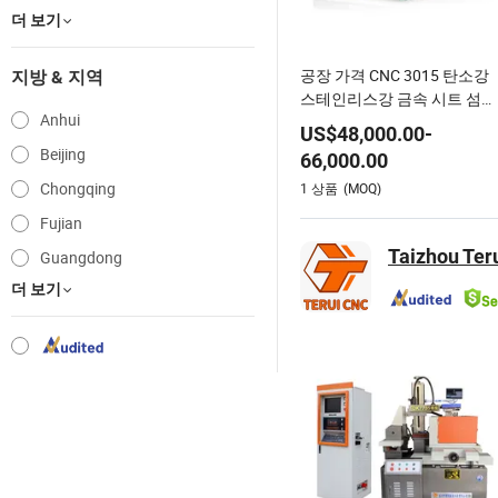
더 보기
공장 가격 CNC 3015 탄소강
지방 & 지역
스테인리스강 금속 시트 섬유
Anhui
레이저 절단 기계
US$
48,000.00
-
Beijing
66,000.00
Chongqing
1
상품
(MOQ)
Fujian
Taizhou Ter
Guangdong
더 보기