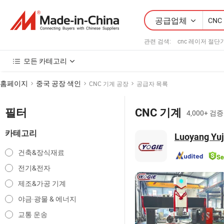
공급업체
관련 검색:
cnc 레이저 절단
모든 카테고리
홈페이지
중국 공장 색인
CNC 기계 공장
공급자 목록
필터
CNC 기계
4,000+ 
카테고리
Luoyang Yuji
건축&장식재료
전기&전자
제조&가공 기계
야금·광물 & 에너지
교통 운송