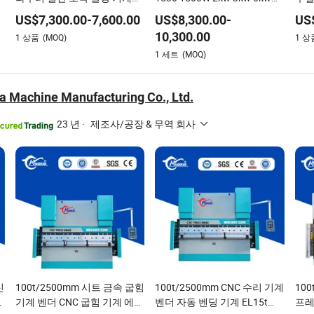
3D 도구 교환을 통한 목재 조
12kw 부드러운 스테인리스 스
늄 
US$
7,300.00
-
7,600.00
US$
8,300.00
-
US
각
틸 알루미늄 구리 CNC 시트 메
조각
10,300.00
1
상품
(MOQ)
1
상
탈 섬유 레이저 절단기 머신
1
세트
(MOQ)
a Machine Manufacturing Co., Ltd.
23 년
·
제조사/공장 & 무역 회사
신
100t/2500mm 시트 금속 굽힘
100t/2500mm CNC 수리 기계
100
기계 벤더 CNC 굽힘 기계 에사
벤더 자동 벤딩 기계 EL15t
프레