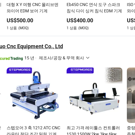
이
대형 X Y 여행 CNC 몰리브덴
Eb450 CNC 연삭 도구 스파크
ISO
와이어 EDM 보어 기계
침식 다이 싱커 침식 EDM 기계
와이
기계 
US$
500.00
US$
400.00
US
1
상품
(MOQ)
1
상품
(MOQ)
1
상
uo Cnc Equipment Co., Ltd
15 년
·
제조사/공장 & 무역 회사
발
스텝모어 3 축 1212 ATC CNC
최고 가격 레이툴스 컨트롤러
중량급
라우터 절단 조각 밀링 기계
1530 1500W 2kw 3kw 6kw
주철