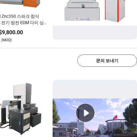
 Znc350 스파크 침식
C 전기 방전 EDM 다이 싱킹
계
$
9,800.00
(MOQ)
1/4
문의 보내기