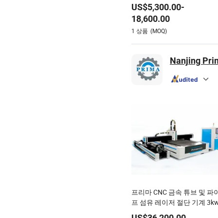
형성 정밀 벤딩 머신 장비 시
US$
5,300.00
-
메탈 벤더 유압 벤딩 머신
18,600.00
1
상품
(MOQ)
Nanjing Pri
프리마 CNC 금속 튜브 및 파
프 섬유 레이저 절단 기계 3k
US$
36,200.00