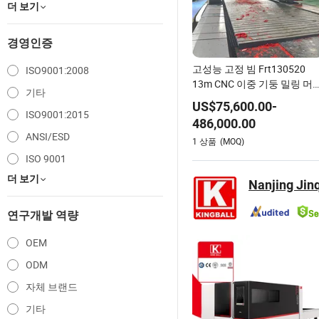
더 보기
경영인증
고성능 고정 빔 Frt130520
ISO9001:2008
13m CNC 이중 기둥 밀링 머
기타
CNC 간트리 가공 센터
US$
75,600.00
-
ISO9001:2015
486,000.00
ANSI/ESD
1
상품
(MOQ)
ISO 9001
더 보기
Nanjing Jin
연구개발 역량
OEM
ODM
자체 브랜드
기타