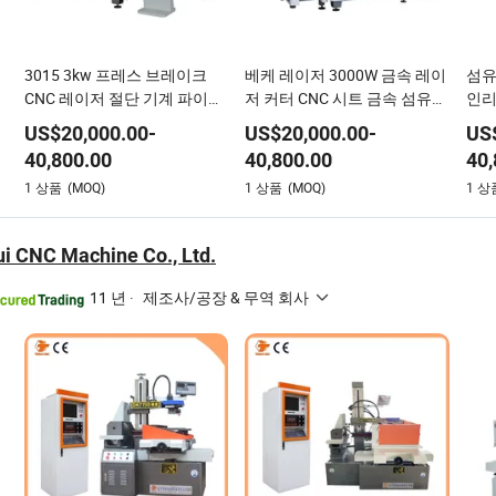
3015 3kw 프레스 브레이크
베케 레이저 3000W 금속 레이
섬유
CNC 레이저 절단 기계 파이프
저 커터 CNC 시트 금속 섬유
인리
및 시트
레이저 절단 기계 파이프 및 시
절
US$
20,000.00
-
US$
20,000.00
-
US
트
40,800.00
40,800.00
40,
1
상품
(MOQ)
1
상품
(MOQ)
1
상
ui CNC Machine Co., Ltd.
11 년
·
제조사/공장 & 무역 회사