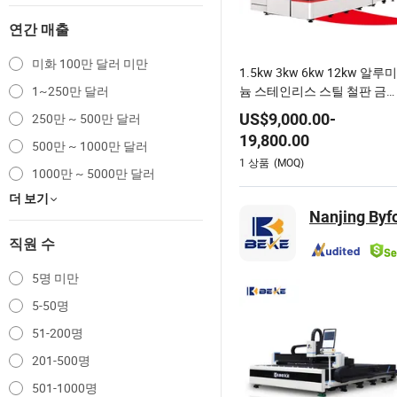
연간 매출
미화 100만 달러 미만
1.5kw 3kw 6kw 12kw 알루미
1~250만 달러
늄 스테인리스 스틸 철판 금
조각 정밀 자동 다이 교환 테
250만 ~ 500만 달러
US$
9,000.00
-
블 CNC 유압 섬유 레이저 절
19,800.00
500만 ~ 1000만 달러
기
1
상품
(MOQ)
1000만 ~ 5000만 달러
더 보기
Nanjing Byfo
직원 수
5명 미만
5-50명
51-200명
201-500명
501-1000명