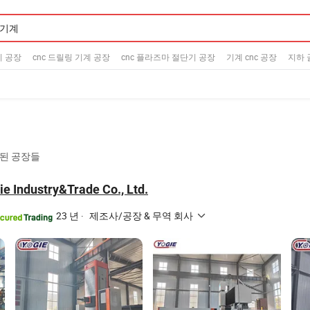
기 공장
cnc 드릴링 기계 공장
cnc 플라즈마 절단기 공장
기계 cnc 공장
지하 
검증된 공장들
e Industry&Trade Co., Ltd.
23 년
·
제조사/공장 & 무역 회사