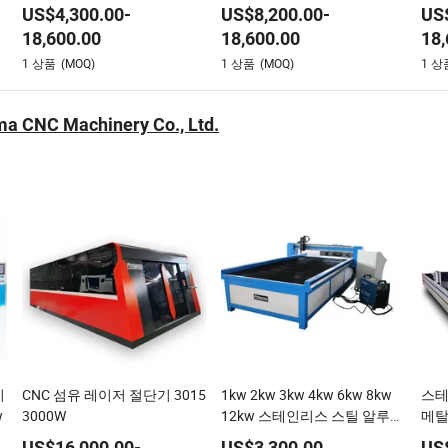
트
S650W 서보 제어 스테인리스
4+1 축 알루미늄 시트 성형 판
터치
US$
4,300.00
-
US$
8,200.00
-
US
강 형성 장비 기계 유압 굽힘
금 벤딩 기계 장비 철 벤더
기 
18,600.00
18,600.00
18,
기계
굽힘
1
상품
(MOQ)
1
상품
(MOQ)
1
상
ma CNC Machinery Co., Ltd.
이
CNC 섬유 레이저 절단기 3015
1kw 2kw 3kw 4kw 6kw 8kw
스테
w
3000W
12kw 스테인리스 스틸 알루미
메탈
늄 구리 CNC 시트 메탈 또는
레이
US$
16,000.00
-
US$
3,300.00
US