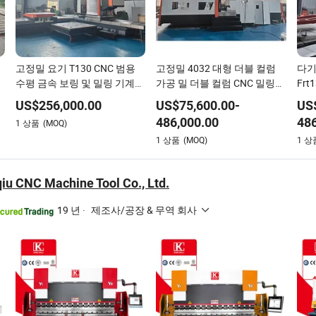
고정밀 요기 T130 CNC 범용
고정밀 4032 대형 더블 컬럼
다기
신
수평 금속 보링 및 밀링 기계
가공 밀 더블 컬럼 CNC 밀링
Frt
CNC 바닥형 보링 기계
머신
CN
US$
256,000.00
US$
75,600.00
-
US
공 
486,000.00
486
1
상품
(MOQ)
1
상품
(MOQ)
1
상
qiu CNC Machine Tool Co., Ltd.
19 년
·
제조사/공장 & 무역 회사