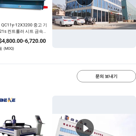
QC11y-12X3200 중고 기
E21s 컨트롤러 시트 금속
 빔 전단기 CNC 레이저 절
$
4,800.00
-
6,720.00
 유압 절단기 절단 기계
품
(MOQ)
1/4
문의 보내기