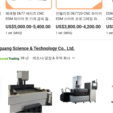
이
폐쇄형 Dk77 세리즈 CNC
인텔리컷 Dk7720 CNC 와이어
EDM
EDM 와이어 컷 기계 금속 절단
EDM 스마트 프로그래밍 와이
CN
용
어 컷 기계
기
US$
5,000.00
-
5,400.00
US$
3,800.00
-
4,200.00
US
1
set
(MOQ)
1
set
(MOQ)
1
set
uang Science & Technology Co., Ltd.
38 년
·
제조사/공장 & 무역 회사