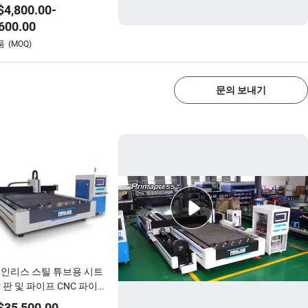
스크린 백게이지 시트 접
$
4,800.00
-
가공 기계 장비 시트 금속
600.00
 기계 기계
1/4
품
(MOQ)
문의 보내기
인리스 스틸 튜브용 시트
 판 및 파이프 CNC 파이버
저 절단기
$
35,500.00