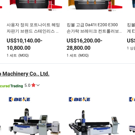
사용자 정의 포트나이트 헤밍
킹볼 고급 Da41t E200 E300
킹볼 
속
자판기 브랜드 스테인리스 자
손가락 브레이크 컨트롤러보
계 
이
동 작동 중고 CNC 벤딩 유압
다 나은 CNC 유압 비틀림 바
스윙
US$
10,140.00
-
US$
16,200.00
-
US
단
프레스 브레이크 기계란 무엇
시트 메탈 프레스 브레이크 유
단기
10,800.00
28,800.00
1
상
인가
압 벤딩 머신
1
세트
(MOQ)
1
세트
(MOQ)
 Machinery Co., Ltd.
5.0