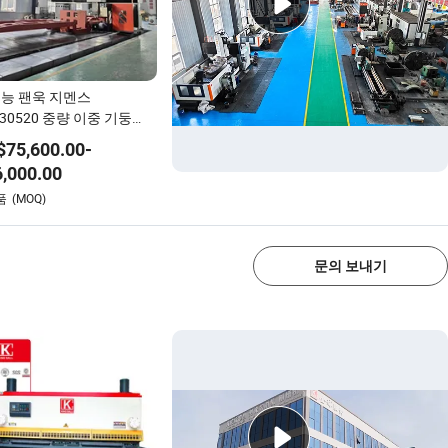
능 팬욱 지멘스
130520 중량 이중 기둥
C 밀링 머신 CNC 간트리 가
$
75,600.00
-
센터 간트리 밀링 머신
,000.00
1/4
품
(MOQ)
문의 보내기