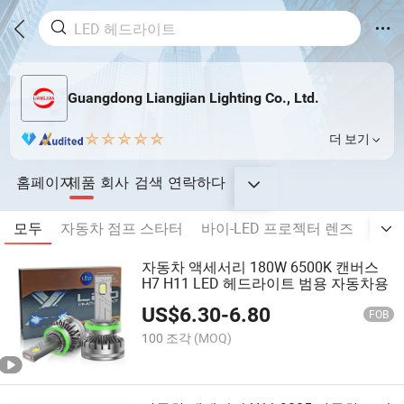
Guangdong Liangjian Lighting Co., Ltd.
더 보기
홈페이지
제품
회사
검색
연락하다
모두
자동차 점프 스타터
바이-LED 프로젝터 렌즈
X18
자동차 액세서리 180W 6500K 캔버스
H7 H11 LED 헤드라이트 범용 자동차용
US$
6.30
-
6.80
FOB
100 조각
(MOQ)