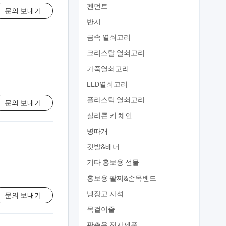
펜던트
문의 보내기
반지
금속 열쇠고리
크리스탈 열쇠고리
가죽열쇠고리
LED열쇠고리
플라스틱 열쇠고리
문의 보내기
실리콘 키 체인
병따개
깃발&배너
기타 홍보용 선물
홍보용 팔찌&손목밴드
냉장고 자석
문의 보내기
목걸이줄
판촉용 전자제품