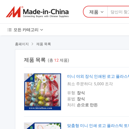
제품
모든 카테고리
홈페이지
제품 목록

제품 목록
(총
12
제품)
미니 야외 장식 인쇄된 로고 플라스
최소 주문하다:
5,000 조각
유형:
장식
용법:
장식
처리:
손으로 만든
맞춤형 미니 인쇄 로고 플라스틱 토