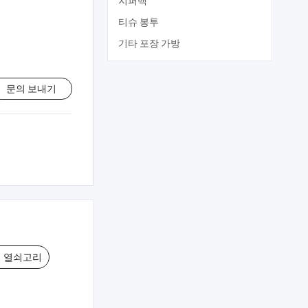
지퍼백
티슈 봉투
기타 포장 가방
문의 보내기
 열쇠고리