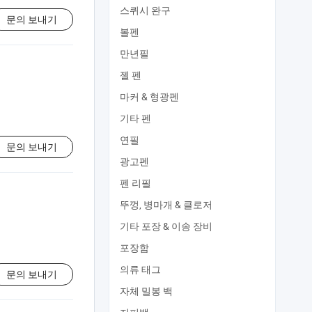
스퀴시 완구
문의 보내기
볼펜
만년필
젤 펜
마커 & 형광펜
기타 펜
연필
문의 보내기
광고펜
펜 리필
뚜껑, 병마개 & 클로저
기타 포장 & 이송 장비
포장함
의류 태그
문의 보내기
자체 밀봉 백