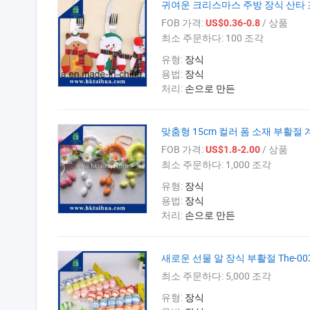
귀여운 크리스마스 주방 장식 산타 
FOB 가격:
/ 상품
US$0.36-0.8
최소 주문하다:
100 조각
유형:
장식
용법:
장식
처리:
손으로 만든
맞춤형 15cm 컬러 폼 소재 부활절 
FOB 가격:
/ 상품
US$1.8-2.00
최소 주문하다:
1,000 조각
유형:
장식
용법:
장식
처리:
손으로 만든
새로운 선물 알 장식 부활절 The-00
최소 주문하다:
5,000 조각
유형:
장식