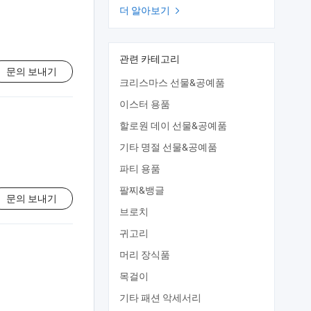
더 알아보기

관련 카테고리
문의 보내기
크리스마스 선물&공예품
이스터 용품
할로원 데이 선물&공예품
기타 명절 선물&공예품
파티 용품
팔찌&뱅글
문의 보내기
브로치
귀고리
머리 장식품
목걸이
기타 패션 악세서리