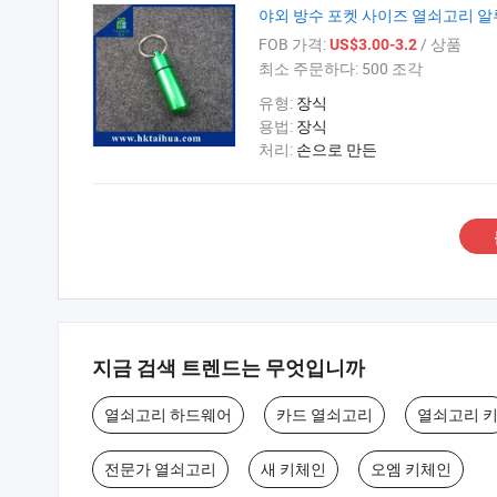
야외 방수 포켓 사이즈 열쇠고리 알
FOB 가격:
/ 상품
US$3.00-3.2
최소 주문하다:
500 조각
유형:
장식
용법:
장식
처리:
손으로 만든
지금 검색 트렌드는 무엇입니까
열쇠고리 하드웨어
카드 열쇠고리
열쇠고리 
전문가 열쇠고리
새 키체인
오엠 키체인