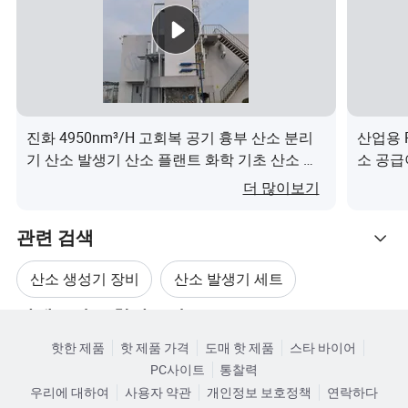
0
*
2
1
0
0
진화 4950nm³/H 고회복 공기 흉부 산소 분리
산업용 
기 산소 발생기 산소 플랜트 화학 기초 산소 산
소 공급
3
화 라인이(가) 무엇인가요?
더 많이보기
0
0
관련 검색
0
*
산소 생성기 장비
산소 발생기 세트
1
카테고리로 찾아보기
2
산소 가스 발생기
산소 수 생성기
MO-10
10.0
93 ± 3%
16.5
핫한 제품
핫 제품 가격
도매 핫 제품
스타 바이어
5
PC사이트
통찰력
0
산업용 산소 발생기
산소 생성기 시스템
우리에 대하여
사용자 약관
개인정보 보호정책
연락하다
*