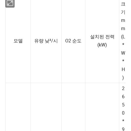
크
기
m
m
설치된 전력
(L
모델
유량 낮³/시
O2 순도
(kW)
*
W
*
H
)
2
6
5
0
*