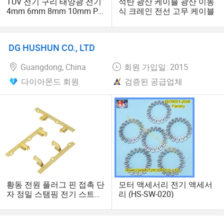
TUV 전기 구리 태양광 전기
석탄 광산 케이블 광산 이동
4mm 6mm 8mm 10mm PV
식 크레인 전선 고무 케이블
전력 케이블 절연선
En50618 UL4703 DC 태양
광 전력 케이블
DG HUSHUN CO., LTD
Guangdong, China
회원 가입일: 2015
다이아몬드 회원
검증된 공급업체
황동 전원 플러그 핀 접촉 단
모터 액세서리 전기 액세서
자 정밀 스탬핑 전기 스트립
리 (HS-SW-020)
단자