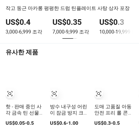
작고 둥근 마카롱 평평한 드럼 틴플레이트 사탕 상자 포장
US$0.4
US$0.35
US$0.3
3,000-6,999
조각
7,000-9,999
조각
10,000-19,999
조
유사한 제품
핫 - 판매 중인 사
방수 내구성 어린
도매 고품질 아동
각 금속 틴 선물
이 잠금 방지 크기
안전 프리 롤 콘
상자, 민트 초콜릿
조정 가능한 주석
포장 맞춤 디자인
US$0.05-0.5
US$0.6-1.00
US$0.3-0.5
및 설탕 보관용
상자 담배 포장용
금속 틴 박스 플립
탑 철 틴 케이스