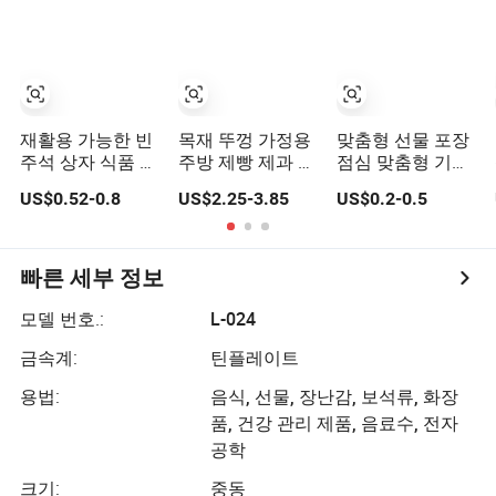
재활용 가능한 빈
목재 뚜껑 가정용
맞춤형 선물 포장
주석 상자 식품 등
주방 제빵 제과 직
점심 맞춤형 기어
급 금속 주석 상자
사각형 빵 금속 대
금속 케이크 촛불
US$0.52-0.8
US$2.25-3.85
US$0.2-0.5
포장 잠금 장치가
형 통 박스
쿠키 초콜릿 주석
있는 지속 가능한
연필 티라미수 음
화장품 포장 창이
식 차 포장 크리스
있는
마스 금속 틴 박스
빠른 세부 정보
모델 번호.:
L-024
금속계:
틴플레이트
용법:
음식, 선물, 장난감, 보석류, 화장
품, 건강 관리 제품, 음료수, 전자
공학
크기:
중동