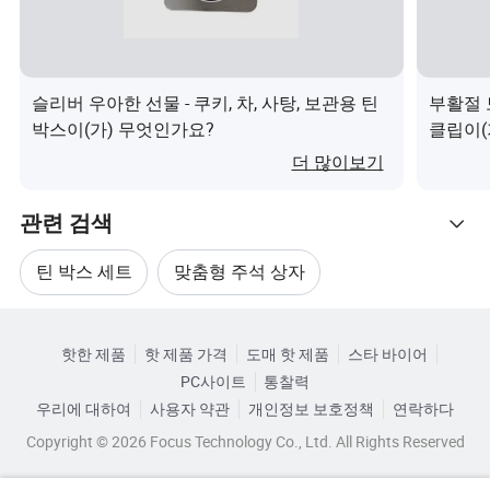
니다. 저희는 여러분의 방문을 기대합니다. 고마워.
너무 작은 사업은 없습니다. 문의 사항을 찾고 있습니다.
FAQ:
슬리버 우아한 선물 - 쿠키, 차, 사탕, 보관용 틴
부활절 
박스이(가) 무엇인가요?
클립이(
더 많이보기
관련 검색
틴 박스 세트
맞춤형 주석 상자
관련 카테고리
주석 상자 공급업체
인쇄된 주석 상자
핫한 제품
핫 제품 가격
도매 핫 제품
스타 바이어
카테고리로 찾아보기
PC사이트
통찰력
저장용 통 상자
모양 주석 상자
우리에 대하여
사용자 약관
개인정보 보호정책
연락하다
Copyright © 2026 Focus Technology Co., Ltd. All Rights Reserved