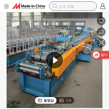
열다
동영상
1
/
6