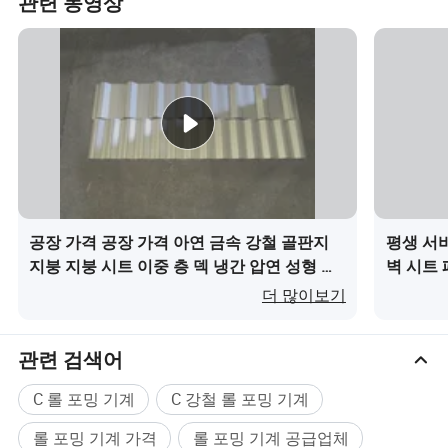
관련 동영상
공장 가격 공장 가격 아연 금속 강철 골판지
평생 서
지붕 지붕 시트 이중 층 덱 냉간 압연 성형 기
벽 시트 
계 가격이(가) 무엇인가요?
기계 기
더 많이보기
관련 검색어
C 롤 포밍 기계
C 강철 롤 포밍 기계
롤 포밍 기계 가격
롤 포밍 기계 공급업체