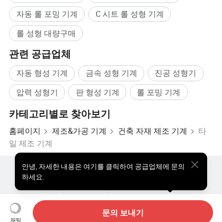
제품 매개변수
자동 롤 포밍 기계
C 시트 롤 성형 기계
롤 성형 대량구매
관련 공급업체
항목
사양
자동 형성 기계
금속 성형 기계
진공 성형기
입력𝕩니다
블랙 카본 스틸
재질
두께
1.5 - 2.5mm
압력 성형기
판 형성 기계
롤 포밍 기계
롤러 소재
Cr12 금형 강철
카테고리별로 찾아보기
형성 속도
15-18개월/분
홈페이지
제조&가공 기계
건축 자재 제조 기계
타
출력 속도
4-5m/min
일​​ 제조 기계
속도 조절 모드
AC 주파수
Trandmission 시스템
체인 변속기 시스템, 모터 드라이브
안녕
,
자세한 내용은 여기를 클릭하여 공급업체에 문의
핫한 제품
핫 제품 가격
도매 핫 제품
스타 바이어
하세요.
절단 모드
유압 절단
PC사이트
통찰력
커터 재질
Cr12 금형 강철
우리에 대하여
사용자 약관
개인정보 보호정책
연락하다
길이 측정
인코더
Copyright © 2026 Focus Technology Co., Ltd. All Rights Reserved
문의 보내기
채팅