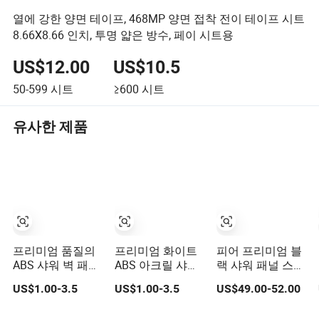
열에 강한 양면 테이프, 468MP 양면 접착 전이 테이프 시트
8.66X8.66 인치, 투명 얇은 방수, 페이 시트용
US$12.00
US$10.5
50-599
시트
≥600
시트
유사한 제품
프리미엄 품질의
프리미엄 화이트
피어 프리미엄 블
ABS 샤워 벽 패널,
ABS 아크릴 샤워
랙 샤워 패널 스테
현대적인 욕실을
패널 현대적인 디
인리스 스틸 상단
US$1.00-3.5
US$1.00-3.5
US$49.00-52.00
위한
자인을 위한
및 ABS 구조