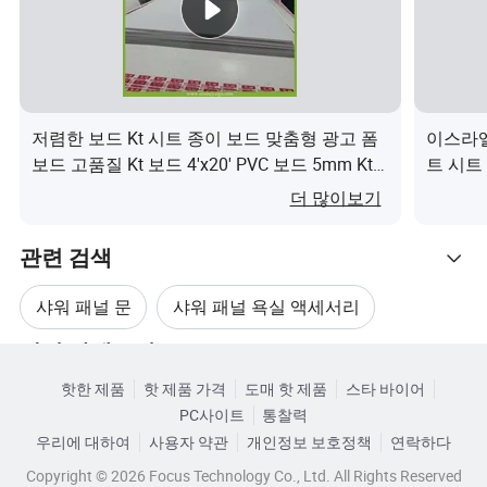
분야에 필요한 유연성과 강도를 제공합니다.
제품 이름: 아크릴/복근 패널 시트
크기: 일반 크기 1220 * 24400 필요한 경우 맞춤 설정할 수
있습니다
저렴한 보드 Kt 시트 종이 보드 맞춤형 광고 폼
이스라엘
색상. 컬러 북 및 팬톤 번호를 가지고 있다면 무료로 샘플을
보드 고품질 Kt 보드 4'x20' PVC 보드 5mm Kt
트 시트
얻을 수 있습니다
보드 무료 샘플 빠른 배송이(가) 무엇인가요?
요?
더 많이보기
제품 특성: 1, 쉽게 절단, 습기 방지, 방수 및 곰팡이 방지
2, 무게가 가벼워 배송 시 좋습니다
관련 검색
3, 굽기가 쉽고 UV 인쇄가 가능합니다
샤워 패널 문
샤워 패널 욕실 액세서리
4, 원하는 모든 패턴과 결합할 수 있습니다
5 표면이 매끄러우며 먼지가 없는 장소도 없습
관련 카테고리
목욕 패널
샤워 패널 조명
흰색 샤워 패널
니다
핫한 제품
핫 제품 가격
도매 핫 제품
스타 바이어
카테고리로 찾아보기
6, 여러 애플리케이션 필드
PC사이트
통찰력
욕실 벽 샤워 패널
우리에 대하여
사용자 약관
개인정보 보호정책
연락하다
Copyright © 2026 Focus Technology Co., Ltd. All Rights Reserved