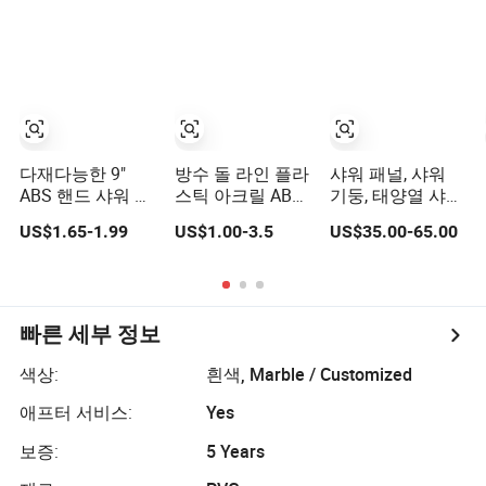
다재다능한 9"
방수 돌 라인 플라
샤워 패널, 샤워
ABS 핸드 샤워 패
스틱 아크릴 ABS
기둥, 태양열 샤워,
널 - 다양한 색상
패널 샤워 트레이,
야외 샤워
US$1.65-1.99
US$1.00-3.5
US$35.00-65.00
옵션
샤워 베이스, 벽
패널
빠른 세부 정보
색상:
흰색, Marble / Customized
애프터 서비스:
Yes
보증:
5 Years