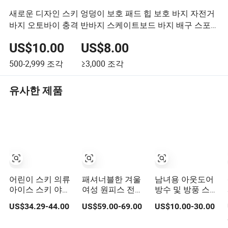
새로운 디자인 스키 엉덩이 보호 패드 힙 보호 바지 자전거
바지 오토바이 충격 반바지 스케이트보드 바지 배구 스포
츠 지원
US$10.00
US$8.00
500-2,999
조각
≥3,000
조각
유사한 제품
어린이 스키 의류
패셔너블한 겨울
남녀용 아웃도어
아이스 스키 야외
여성 원피스 전문
방수 및 방풍 스키
따뜻함과 추위 보
스키 수트 세트
의류
US$34.29-44.00
US$59.00-69.00
US$10.00-30.00
호