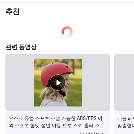
추천
관련 동영상
오스크 듀얼 스포츠 조절 가능한 ABS/EPS 야
더블 레
외 스포츠 헬멧 성인 아동 보호 스키 롤러 스케
맞춤형이
이팅용이(가) 무엇인가요?