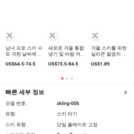
남녀 프로 스키 수
새로운 겨울 통합
겨울 스키를 위한
트 극한 날씨에 적
냉기 및 바람 저항
실리콘 팔꿈치 보
합
스키 세트
호대 궁극의 스포
US$64.5-74.5
US$73.5-84.5
US$1.89
츠 보호 장비
빠른 세부 정보
모델 번호.:
skiing-006
유형:
스키 타기
스키 유형:
단일 플레이트 고정