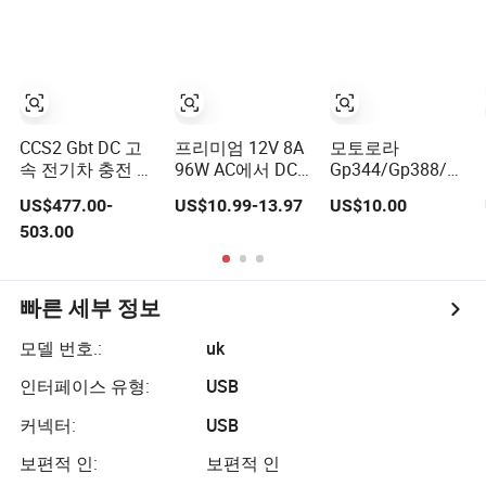
3.16A 5A
Fujitsu 노트북용
6.64AMP 8A 10A
팁 19V 3.42A
AC 어댑터 전원
5.5X2.5mm OEM
어댑터 24V DC 전
충전기
원 공급 장치 10A
스마트 스위퍼
UAV 로봇용
CCS2 Gbt DC 고
프리미엄 12V 8A
모토로라
속 전기차 충전 어
96W AC에서 DC
Gp344/Gp388/Ex50
댑터 1000V 300A
로 변환하는 전원
용 모토로라 비사
US$477.00-
US$10.99-13.97
US$10.00
어댑터 충전기
르의 양방향 라디
503.00
LED 조명용
오 오디오 어댑터
커넥터
빠른 세부 정보
모델 번호.:
uk
인터페이스 유형:
USB
커넥터:
USB
보편적 인:
보편적 인