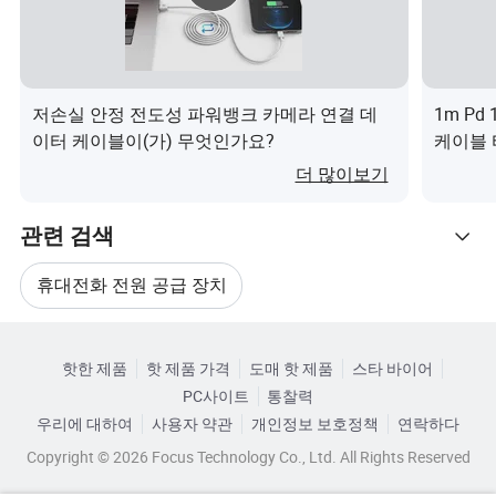
됩니다.
판매 후 서비스?
보증 정책: 배송 후 12개월
저손실 안정 전도성 파워뱅크 카메라 연결 데
1m Pd
당사의 자랑스러운 점과 관련된 품질 문제가 있는 경우 교
이터 케이블이(가) 무엇인가요?
케이블 타
전 케이
체 부품을 보내거나 환불을 해 드립니다.
더 많이보기
사용자 정의 위험을 평가하고 가장 안전한 배송 회사를 선
택합니다.
관련 검색
상품이 도착할 때까지 배송 트랙을 따라가.
휴대전화 전원 공급 장치
지불?
PayPal, MoneyGram, T/T, Western Union, 은행 이체 및 현
관련 카테고리
휴대용 모바일 전원 공급 장치
케이블 라이트닝
금 서비스
핫한 제품
핫 제품 가격
도매 핫 제품
스타 바이어
카테고리로 찾아보기
COD는 특정 배송 회사에서 일부 국가에서 사용할 수 있습
PC사이트
통찰력
Usb를 라이트닝으로
라이트닝 USB 케이블
니다.
우리에 대하여
사용자 약관
개인정보 보호정책
연락하다
Copyright © 2026 Focus Technology Co., Ltd. All Rights Reserved
타입 C에서 라이트닝 케이블