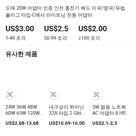
도매 20W 어댑터 인증 안전 충전기 헤드 미국/영국/유럽
플러그 타입-C에서 라이트닝 전원 어댑터
US$3.00
US$2.5
US$2.00
1-49
조각
50-99
조각
≥100
조각
유사한 제품
24W 36W 48W
내구성이 뛰어난
5W 범용 노트북
60W 65W 120W
32A 타입 2 Gbt
AC 어댑터 8 HP,
150W 200W
EV 어댑터 플러그,
DELL, Lenovo,
US$2.68-13.68
US$10.69-16.00
US$2.1-2.5
400W 12V 19V
혹독한 날씨에 적
Asus, Acer,
24V 48V 3A
합
Toshiba, Sony,