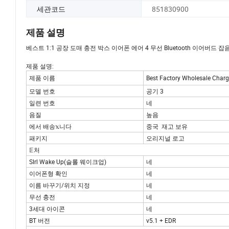
세관코드
851830900
제품 설명
베스트 1:1 공장 도매 충전 박스 이어폰 에어 4 무선 Bluetooth 이어버드
제품 설명:
제품 이름
Best Factory Wholesale 
모델 번호
공기 3
일련 번호
네
음질
높음
에서 배송𝕩니다
중국 재고 보유
패키지
오리지널 로고
𝔼처
Slrl Wake Up(슬롤 웨이크업)
네
이어폰형 확인
네
이름 바꾸기/위치 지정
네
무선 충전
네
3세대 아이콘
네
BT 버전
v5.1 + EDR