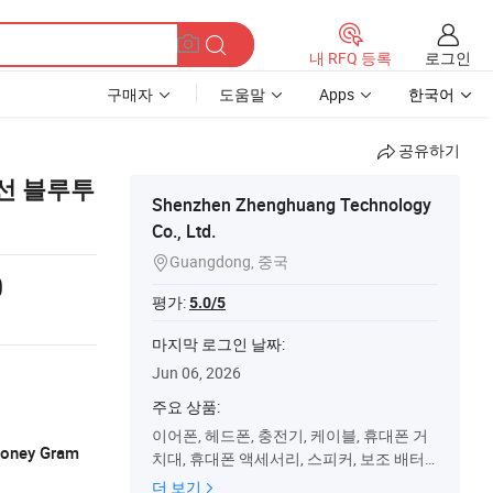
로그인
내 RFQ 등록
구매자
도움말
Apps
한국어
공유하기
무선 블루투
Shenzhen Zhenghuang Technology
Co., Ltd.
Guangdong, 중국

0
평가:
5.0/5
마지막 로그인 날짜:
Jun 06, 2026
주요 상품:
이어폰, 헤드폰, 충전기, 케이블, 휴대폰 거
 Money Gram
치대, 휴대폰 액세서리, 스피커, 보조 배터
리, 가전 제품, 소비자 전자 제품
더 보기