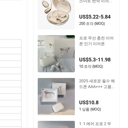
스마트 번역 이어폰
오픈 이어 대용량 헤
드폰
US$5.22-5.84
200 조각 (MOQ)
프로 무선 충전 이어
폰 인기 이어폰
US$5.3-11.98
10 조각 (MOQ)
2025 새로운 필수 헤
드폰 AAA+++ 고품
질 무선 블루투스 헤
드폰 에어 프로 3 인
US$10.8
이어 강력한 소음 차
단
1 상품 (MOQ)
1: 1 에어 프로 2 무