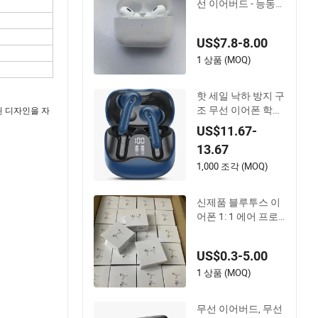
선 이어버드 - 능동
소음 차단 스포츠용
US$7.8-8.00
1 상품 (MOQ)
핫 세일 낙하 방지 구
조 무선 이어폰 학생
련된 디자인을 자
학습용
US$11.67-
13.67
1,000 조각 (MOQ)
신제품 블루투스 이
어폰 1: 1 에어 프로
3 2 맥스 중국 공장
가격 ANC 이어폰 무
US$0.3-5.00
선 헤드폰 TWS
1 상품 (MOQ)
무선 이어버드, 무선