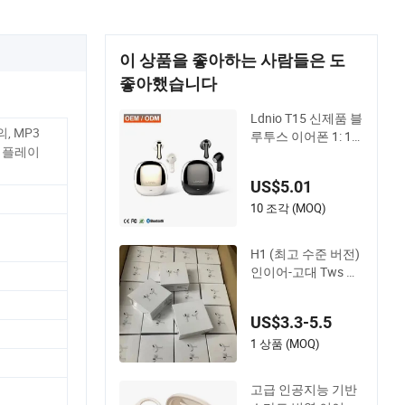
이 상품을 좋아하는 사람들은 도
좋아했습니다
Ldnio T15 신제품 블
, MP3
루투스 이어폰 1: 1
임 플레이
에어 프로 3 2 맥스
중국 공장 가격 ANC
US$5.01
이어폰 무선 헤드폰
TWS
10 조각 (MOQ)
H1 (최고 수준 버전)
인이어-고대 Tws 액
티브 노이즈 캔슬 PR
O3 PRO2 무선 블루
US$3.3-5.5
투스 이어폰 게이밍
헤드셋 이어버드 스
1 상품 (MOQ)
테레오 헤드폰 에어
프로 맥스 2 3 4 팟
고급 인공지능 기반