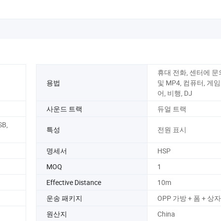
휴대 전화, 센터에 문의
용법
및 MP4, 컴퓨터, 게
어, 비행, DJ
사운드 트랙
듀얼 트랙
B,
특성
전원 표시
명세서
HSP
MOQ
1
Effective Distance
10m
운송 패키지
OPP 가방 + 폼 + 상자
원산지
China