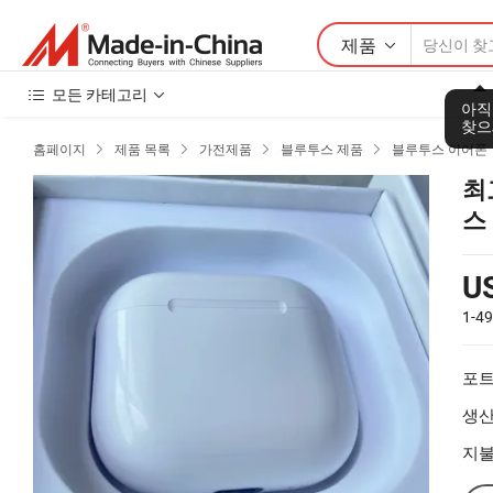
제품
모든 카테고리
아직
찾으
홈페이지
제품 목록
가전제품
블루투스 제품
블루투스 이어폰




최
스
U
1-4
포트
생산
지불