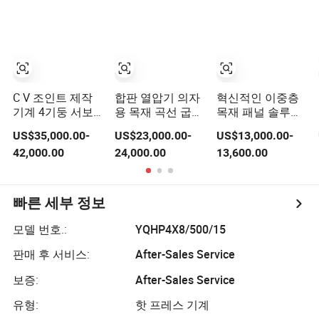
스틱 물탱크 열압
착
C V 조인트 제작
합판 열압기 의자
혁신적인 이중층
기계 4기둥 서보
용 목재 곡선 굽힘
목재 패널 솔루션
유압 열간 단조 프
프레스
을 위한 고급 맞춤
US$35,000.00-
US$23,000.00-
US$13,000.00-
레스 650 톤 1000
형 열압 기술
42,000.00
24,000.00
13,600.00
톤
빠른 세부 정보
모델 번호.:
YQHP4X8/500/15
판매 후 서비스:
After-Sales Service
보증:
After-Sales Service
유형:
핫 프레스 기계