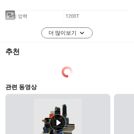
공칭 압력
1200T
더 많이보기
보드 방향
횡단형
레이어 수
단일 레이어
추천
레이어 간 간격
200mm
뜨거운 누름 판 번호
2
2600 * 1400 * 140mm
폭 넓은 크기
관련 동영상
2600 * 1400 * 120mm
주 실린더 번호
6
지름
320mm
파워
18.5kw