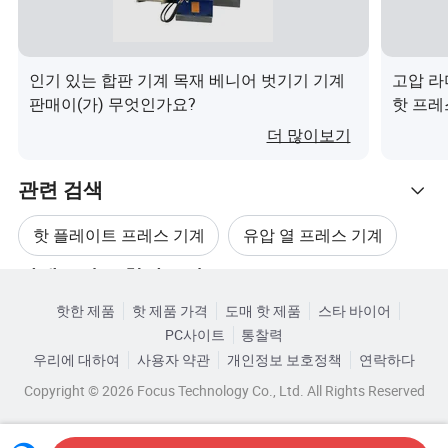
우리를 선택하는 이유:
----------------------------------------
(1) 제품 로고 관리 및 로고 디자인 무료
인기 있는 합판 기계 목재 베니어 벗기기 기계
고압 라
(2) 30일 이내 배송 시간
판매이(가) 무엇인가요?
핫 프레
(3) 그 외 요금은 없습니다
더 많이보기
(4) MOQ ≥ 1
(5) 제품 견적을 제공합니다
관련 검색
(6) 포장 맞춤 서비스를 제공합니다
(7) 지원재치/이메일/whatsapp/
핫 플레이트 프레스 기계
유압 열 프레스 기계
(8) 우리는 25년간 이 분야의 전문기들을 전공합니다
카테고리로 찾아보기
(9) 훌륭한 애프터 시스템
목재 열압기
합판 압축 기계
(10) 공장 방문 지원
핫한 제품
핫 제품 가격
도매 핫 제품
스타 바이어
PC사이트
통찰력
핫 세일 프레스 기계
고무 열압기
우리에 대하여
사용자 약관
개인정보 보호정책
연락하다
사전 판매 서비스
Copyright © 2026 Focus Technology Co., Ltd. All Rights Reserved
1) 장비에 대한 무료 상담 제공
표준 장치와 흐름도를 제공합니다