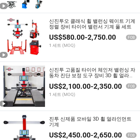
신진투오 클래식 휠 밸런싱 웨이트 기계
정렬 장비 타이어 밸런서 기계 풀 세트
US$
580.00
-
2,750.00
FOB
1 세트
(MOQ)
신진투 고품질 타이어 체인저 밸런싱 자
동차 진단 보정 도구 장비 3D 휠 얼라인
먼트 머신 턴테이블
US$
2,100.00
-
2,350.00
FOB
1 세트
(MOQ)
진투 신제품 모바일 3D 휠 얼라인먼트
기계
US$
2,450.00
-
2,650.00
FOB