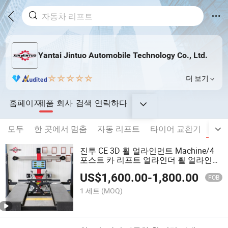
Yantai Jintuo Automobile Technology Co., Ltd.
더 보기
홈페이지
제품
회사
검색
연락하다
모두
한 곳에서 멈춤
자동 리프트
타이어 교환기
휠 
진투 CE 3D 휠 얼라인먼트 Machine/4
포스트 카 리프트 얼라인더 휠 얼라인어
기계
US$
1,600.00
-
1,800.00
FOB
1 세트
(MOQ)