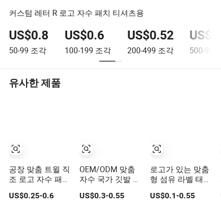
커스텀 레터 R 로고 자수 패치 티셔츠용
US$0.8
US$0.6
US$0.52
US$0
50-99
조각
100-199
조각
200-499
조각
500-999
유사한 제품
공장 맞춤 트윌 직
OEM/ODM 맞춤
로고가 있는 맞춤
조 로고 자수 패치
자수 국가 깃발 패
형 섬유 라벨 태
및 원단 라벨, 의
치와 벨크로 전술
그, 의류에 열전사
US$0.25-0.6
US$0.3-0.55
US$0.1-0.55
류 액세서리를 위
사기 배지 의류 및
아이언 온 로고 자
한 의류 자수 패치
배낭용
수 배지, 엠보싱
자수 패치