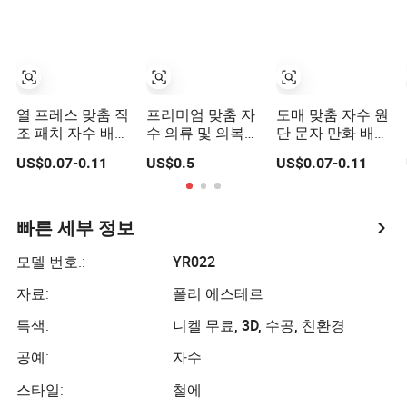
열 프레스 맞춤 직
프리미엄 맞춤 자
도매 맞춤 자수 원
조 패치 자수 배지
수 의류 및 의복용
단 문자 만화 배지
라벨 로고 도매 아
맞춤 제작 자수 패
자수 직조 열 압착
US$0.07-0.11
US$0.5
US$0.07-0.11
플리케 자수 의류
치 품질 아이언 아
아이언 온 패치 액
및 의류 액세서리
플리케 자수 국가
세서리 의류 및 액
배지 다리미 붙이
깃발 패치 후크 앤
세서리
는 패치
루프 패치
빠른 세부 정보
모델 번호.:
YR022
자료:
폴리 에스테르
특색:
니켈 무료, 3D, 수공, 친환경
공예:
자수
스타일:
철에