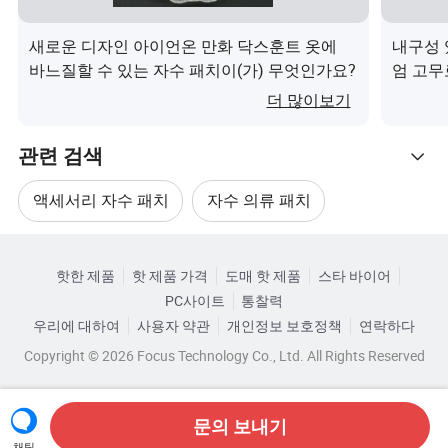
MOQ는 제한 없음
첫 주문 시 5% 할인
새로운 디자인 아이언온 만화 닥스훈트 옷에
내구성 
바느질할 수 있는 자수 패치이(가) 무엇인가요?
엄 고무
저렴한 운송 요금. 문 배달
더 많이보기
패키지
관련 검색
액세서리 자수 패치
자수 의류 패치
패키지 크기:
29mm * 27mm * 18mm
카테고리로 찾아보기
패키지 총 중량
0.5kg
맞춤형 의류 자수 패치
고급 자수 패치
핫한 제품
핫 제품 가격
도매 핫 제품
스타 바이어
PC사이트
통찰력
자수 패치 로고
직물 자수 패치
우리의 장점
우리에 대하여
사용자 약관
개인정보 보호정책
연락하다
MOQ는 제한 없음
Copyright © 2026 Focus Technology Co., Ltd. All Rights Reserved
첫 주문 시 5% 할인
저렴한 운송 요금. 문 배달
문의 보내기
채팅