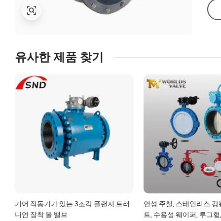
유사한 제품 찾기
기어 작동기가 있는 3조각 플랜지 트러
연성 주철, 스테인리스 강봉
니언 장착 볼 밸브
트, 수용성 웨이퍼, 루그형