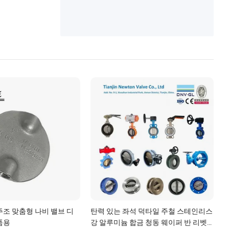
주조 맞춤형 나비 밸브 디
탄력 있는 좌석 덕타일 주철 스테인리스
품용
강 알루미늄 합금 청동 웨이퍼 반 리벳