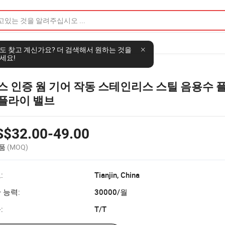
도 찾고 계신가요? 더 검색해서 원하는 것을
세요!
스 인증 웜 기어 작동 스테인리스 스틸 음용수 
플라이 밸브
S$32.00-49.00
상품
(MOQ)
:
Tianjin, China
 능력:
30000/월
:
T/T