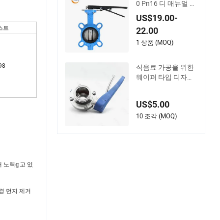
0 Pn16 디 매뉴얼 스
테인리스 스틸 웨이
US$19.00-
퍼 버터플라이 밸브
스트
22.00
1 상품 (MOQ)
98
식음료 가공을 위한
웨이퍼 타입 디자인
의 위생용 공압 나비
밸브
US$5.00
10 조각 (MOQ)
위해 노력𝕘고 있
환경 먼지 제거