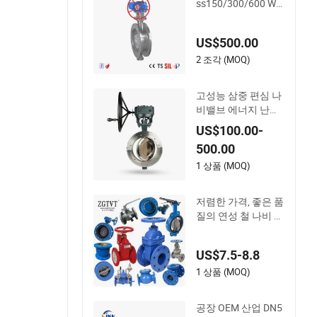
ss150/300/600 Wc
b/304/304L/316/3
16L 양방향 금속 하
US$500.00
드 씰 올메탈 하드 씰
버터플라이 밸브
2 조각 (MOQ)
고성능 삼중 편심 나
비밸브 에너지 난방
용
US$100.00-
500.00
1 상품 (MOQ)
저렴한 가격, 좋은 품
질의 연성 철 나비 체
크 게이트 볼 산업 밸
브
US$7.5-8.8
1 상품 (MOQ)
공장 OEM 산업 DN5