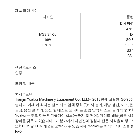
제품 매개변수
디자인
플랜
DIN PN1
ANS
MSS SP-67
B
609
ISO 
EN593
JIS B 
BS 
BS 
생산 𝔄로세스
인증
포장 및 배송
회사 𝔄로𝕄
Tianjin Yoakor Machinery Equipment Co., Ltd.는 2018년에 
습니다. 이제 이 회사는 밸브 제조 업체 중 𝕜 곳에서 설계, 개발, 생산, 제조
공정, 용접 열 처리, 생산 및 테스트 센터에는 조립 압력 테스트, 물리적 및 화
Yoakor는 주로 제품 버터플라이 밸브(농축기 및 편심), 게이트 밸브(회복 시
장비를 갖추고 있습니다. 이 분야에서 다년간의 경험과 전문 지식을 바탕으로 
또𝕜 OEM 및 ODM 제품을 오𝔄러𝕠 수 있습니다. Yoakor는 최적의 서비스
FAQ