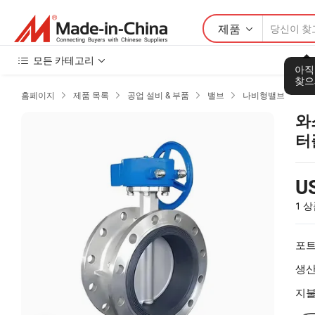
제품
모든 카테고리
아직
찾으
홈페이지
제품 목록
공업 설비 & 부품
밸브
나비형밸브




와
터
U
1 
포트
생산
지불