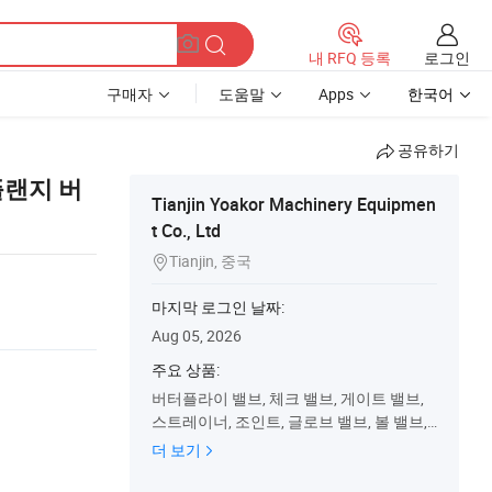
로그인
내 RFQ 등록
구매자
도움말
Apps
한국어
공유하기
플랜지 버
Tianjin Yoakor Machinery Equipmen
t Co., Ltd
Tianjin, 중국

마지막 로그인 날짜:
Aug 05, 2026
주요 상품:
버터플라이 밸브, 체크 밸브, 게이트 밸브,
스트레이너, 조인트, 글로브 밸브, 볼 밸브,
플랜지 버터플라이 밸브, 루그 버터플라이
더 보기
밸브, 배출 밸브