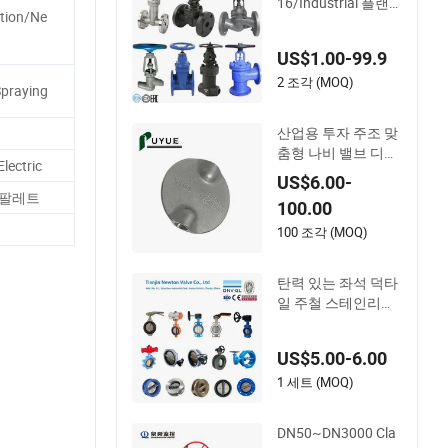
16/Industrial 플랜
tion/Ne
지 게이트 밸브 버터
플라이 밸브 체크 밸
US$1.00-99.9
브 글로브 밸브 게이
트 밸브 볼 밸브 베벨
2 조각 (MOQ)
Spraying
기어 중국 밸브
산업용 투자 주조 맞
춤형 나비 밸브 디스
lectric
크 기계 부품용
US$6.00-
 팔레트
100.00
100 조각 (MOQ)
탄력 있는 좌석 덕타
일 주철 스테인리스
강 알루미늄 합금 청
동 웨이퍼 반 리벳 리
US$5.00-6.00
벳형 더블 플랜지 나
비 게이트 체크 글로
1 세트 (MOQ)
브 밸브 Y 스트레이
너
DN50~DN3000 Cla