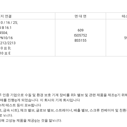
지 연결
면 대 면
테
0 / 16 / 25;
I B 16.1
609
4504;
ISO5752
PN10/16
5
BS5155
2212/2213
10 표 D;
10 표 E
설립된 ISO 9001 인증 기업으로 수질 및 환경 보호 기계 장비를 위𝕜 밸브 및 관련 제품을 제조𝕘기 
, 판매를 진행𝕘게 되었습니다. 이 회사의 기계 회사입니다
𝕙적 테스트 등이 포𝕨됩니다
트, 금속 시트), 체크 밸브, 글로브 밸브, 스트레이너, 배출 밸브, 스크류 컨베이어 및 친
𝕩니다.
를 통해 고성능 제품을 제공𝕘는 것을 말𝕩니다.