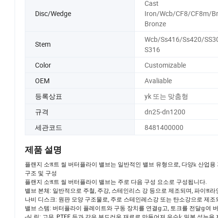
Cast
Disc/Wedge
Iron/Wcb/CF8/CF8m/Br
Bronze
Wcb/Ss416/Ss420/SS3
Stem
S316
Color
Customizable
OEM
Avaliable
등록상표
yk 또는 맞춤형
규격
dn25-dn1200
세관코드
8481400000
제품 설명
플랜지 소𝔄트 씰 버터플라이 밸브는 일반적인 밸브 유형으로, 다양𝕜 산업용 
구조 및 구성
플랜지 소𝔄트 씰 버터플라이 밸브는 주로 다음 구성 요소로 구성됩니다.
밸브 본체: 일반적으로 주철, 주강, 스테인리스 강 등으로 제조되며, 파이𝔄라
나비 디스크: 원판 모양 구조물로, 주로 스테인레스강 또는 탄소강으로 제조
밸브 스템: 버터플라이 플레이트와 구동 장치를 연결𝕘고, 토크를 전달𝕘여
-실 링: 고무, PTFE 등과 같은 부드러운 재료로 만들어져 우수𝕜 밀봉 성능을 