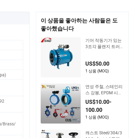
이 상품을 좋아하는 사람들은 도
좋아했습니다
기어 작동기가 있는
3조각 플랜지 트러
니언 장착 볼 밸브
US$50.00
1 상품 (MOQ)
pa)
연성 주철, 스테인리
스 강봉, EPDM 시트,
수용성 웨이퍼, 루그
92
US$10.00-
형, 더블 플랜지 산업
100.00
용 버터플라이 밸브,
게이트 스윙 체크 밸
1 상품 (MOQ)
브
/Brass/
캐스트 Steel/304/3