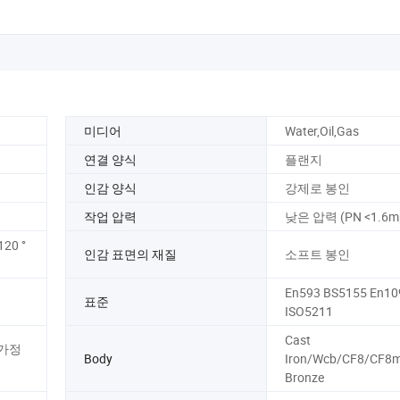
미디어
Water,Oil,Gas
연결 양식
플랜지
인감 양식
강제로 봉인
작업 압력
낮은 압력 (PN <1.6m
120 °
인감 표면의 재질
소프트 봉인
En593 BS5155 En10
표준
ISO5211
Cast
 가정
Body
Iron/Wcb/CF8/CF8m
Bronze