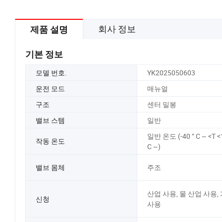
회사 정보
제품 설명
기본 정보
모델 번호.
YK2025050603
운전 모드
매뉴얼
구조
센터 밀봉
밸브 스템
일반
일반 온도 (-40 ° C ~ <T <
작동 온도
C ~)
밸브 몸체
주조
산업 사용, 물 산업 사용,
신청
사용