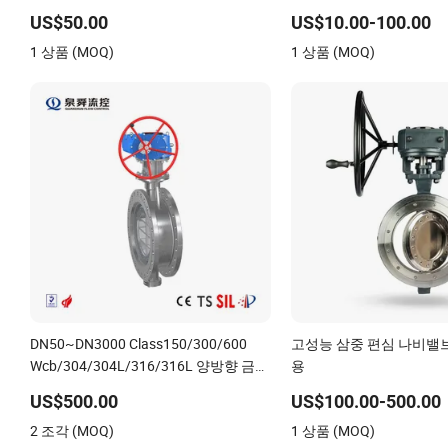
산업용 버터플라이 밸브,
US$50.00
US$10.00-100.00
체크 밸브
1 상품 (MOQ)
1 상품 (MOQ)
DN50~DN3000 Class150/300/600
고성능 삼중 편심 나비밸
Wcb/304/304L/316/316L 양방향 금속
용
하드 씰 올메탈 하드 씰 버터플라이 밸
US$500.00
US$100.00-500.00
브
2 조각 (MOQ)
1 상품 (MOQ)